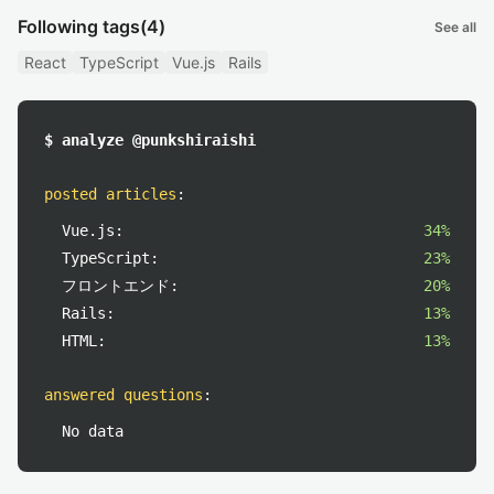
Following tags
(4)
See all
React
TypeScript
Vue.js
Rails
$ analyze @punkshiraishi
posted articles
:
Vue.js:
34%
TypeScript:
23%
フロントエンド:
20%
Rails:
13%
HTML:
13%
answered questions
:
No data