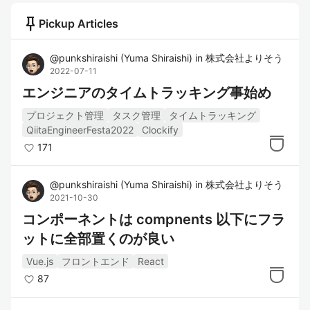
push_pin
Pickup Articles
@
punkshiraishi
(
Yuma Shiraishi
)
in
株式会社よりそう
2022-07-11
エンジニアのタイムトラッキング事始め
プロジェクト管理
タスク管理
タイムトラッキング
QiitaEngineerFesta2022
Clockify
171
@
punkshiraishi
(
Yuma Shiraishi
)
in
株式会社よりそう
2021-10-30
コンポーネントは compnents 以下にフラ
ットに全部置くのが良い
Vue.js
フロントエンド
React
87