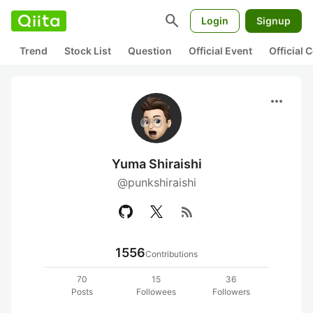
search
Login
Signup
Trend
Stock List
Question
Official Event
Official
more_horiz
Yuma Shiraishi
@punkshiraishi
rss_feed
1556
Contributions
70
15
36
Posts
Followees
Followers