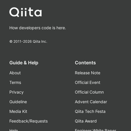
How developers code is here.
© 2011-
2026
Qiita Inc.
Guide & Help
Contents
About
Release Note
Terms
Official Event
Privacy
Official Column
Guideline
Advent Calendar
Media Kit
Qiita Tech Festa
Feedback/Requests
Qiita Award
Help
Engineer White Paper