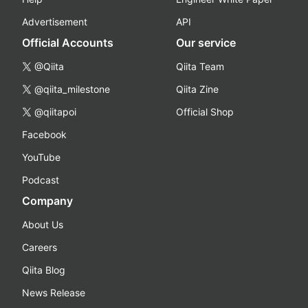
Advertisement
API
Official Accounts
Our service
@Qiita
Qiita Team
@qiita_milestone
Qiita Zine
@qiitapoi
Official Shop
Facebook
YouTube
Podcast
Company
About Us
Careers
Qiita Blog
News Release