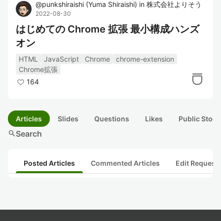
@
punkshiraishi
(
Yuma Shiraishi
)
in
株式会社よりそう
2022-08-30
はじめての Chrome 拡張 最小構成ハンズ
オン
HTML
JavaScript
Chrome
chrome-extension
Chrome拡張
164
Articles
Slides
Questions
Likes
Public Stock
search
Search
Posted Articles
Commented Articles
Edit Request