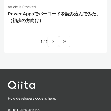
article is Stocked
Power Appsでバーコードを読み込んでみた。
（初歩の方向け）
navigate_next
keyboard_double_arrow_right
1
/
7
How developers code is here.
© 2011-
2026
Qiita Inc.