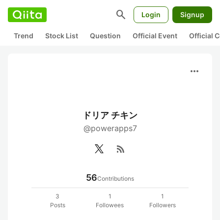
search
Login
Signup
Trend
Stock List
Question
Official Event
Official
more_horiz
ドリア チキン
@powerapps7
rss_feed
56
Contributions
3
1
1
Posts
Followees
Followers