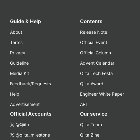
Guide & Help
Contents
About
Release Note
Terms
Official Event
Privacy
Official Column
Guideline
Advent Calendar
Media Kit
Qiita Tech Festa
Feedback/Requests
Qiita Award
Help
Engineer White Paper
Advertisement
API
Official Accounts
Our service
@Qiita
Qiita Team
@qiita_milestone
Qiita Zine