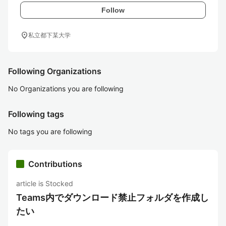
Follow
location_on
私立都下某大学
Following Organizations
No Organizations you are following
Following tags
No tags you are following
Contributions
article is Stocked
Teams内でダウンロード禁止フォルダを作成し
たい