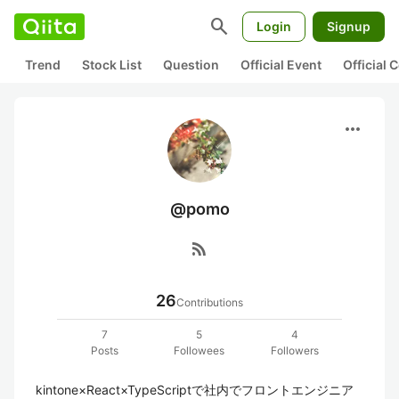
search
Login
Signup
Trend
Stock List
Question
Official Event
Official
more_horiz
@pomo
rss_feed
26
Contributions
7
5
4
Posts
Followees
Followers
kintone×React×TypeScriptで社内でフロントエンジニア