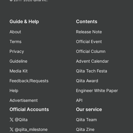
Guide & Help
Contents
About
Release Note
Terms
Official Event
Privacy
Official Column
Guideline
Advent Calendar
Media Kit
Qiita Tech Festa
Feedback/Requests
Qiita Award
Help
Engineer White Paper
Advertisement
API
Official Accounts
Our service
@Qiita
Qiita Team
@qiita_milestone
Qiita Zine