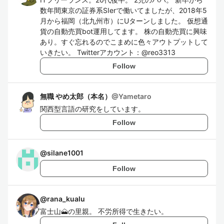
数年間東京の証券系SIerで働いてましたが、2018年5
月から福岡（北九州市）にUターンしました。 仮想通
貨の自動売買bot運用してます。 株の自動売買に興味
あり。すぐ忘れるのでこまめに色々アウトプットして
いきたい。 Twitterアカウント：@reo3313
Follow
無職 やめ太郎（本名）
@
Yametaro
関西型言語の研究をしています。
Follow
@
silane1001
Follow
@
rana_kualu
富士山🗻の里親。 不労所得で生きたい。