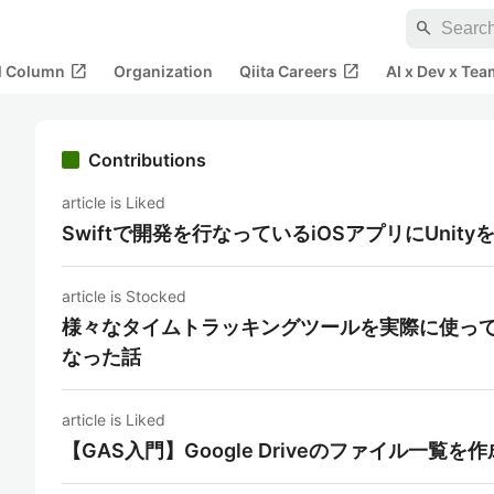
search
open_in_new
open_in_new
al Column
Organization
Qiita Careers
AI x Dev x Tea
Contributions
article is Liked
Swiftで開発を行なっているiOSアプリにUnityを組み込
article is Stocked
様々なタイムトラッキングツールを実際に使って比較
なった話
article is Liked
【GAS入門】Google Driveのファイル一覧を