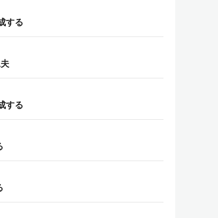
作成する
工夫
作成する
る
る