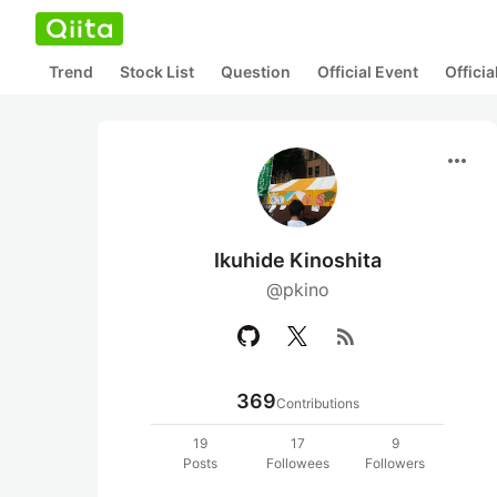
Trend
Stock List
Question
Official Event
Offici
more_horiz
Ikuhide Kinoshita
@pkino
rss_feed
369
Contributions
19
17
9
Posts
Followees
Followers