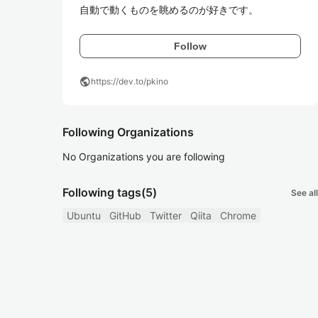
自動で動くものを眺めるのが好きです。
Follow
public
https://dev.to/pkino
Following Organizations
No Organizations you are following
Following tags
(5)
See all
Ubuntu
GitHub
Twitter
Qiita
Chrome