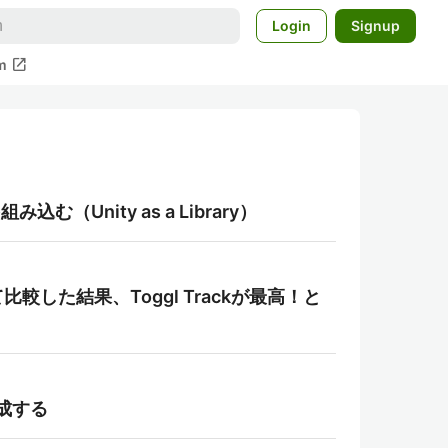
Login
Signup
open_in_new
m
む（Unity as a Library）
した結果、Toggl Trackが最高！と
作成する