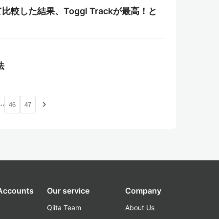
した結果、Toggl Trackが最高！と
法
…
navigate_next
46
47
 Accounts
Our service
Company
Qiita Team
About Us