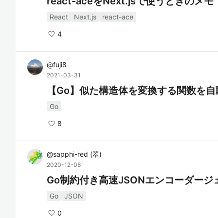
react-aceをNext.jsで使うときのメモ
React
Next.js
react-ace
4
@
fuji8
2021-03-31
【Go】似た構造体を変換する関数を自
Go
8
@
sapphi-red
(
翠
)
2020-12-08
Go制約付き高速JSONエンコーダージ
Go
JSON
0