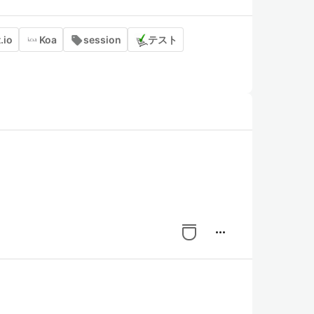
.io
Koa
session
テスト
more_horiz