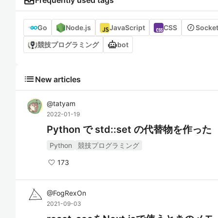
business_center
Frequently used tags
Go
Node.js
JavaScript
CSS
Socket
競技プログラミング
bot
list
New articles
@
tatyam
2022-01-19
Python で std::set の代替物を作った
Python
競技プログラミング
173
@
FogRexOn
2021-09-03