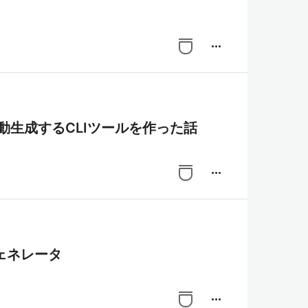
more_horiz
動生成するCLIツールを作った話
more_horiz
ェネレータ
more_horiz