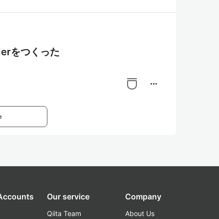
iderをつくった
more_horiz
e
 Accounts
Our service
Company
Qiita Team
About Us