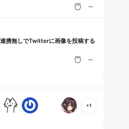
more_horiz
アプリ連携無しでTwitterに画像を投稿する
more_horiz
+1