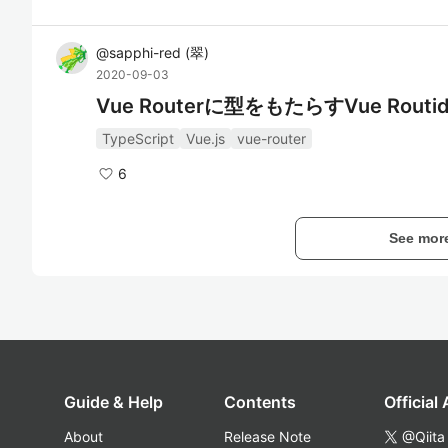
@
sapphi-red
(
翠
)
2020-09-03
Vue Routerに型をもたらすVue Rout
TypeScript
Vue.js
vue-router
6
See mor
Guide & Help
Contents
Official
About
Release Note
@Qiita