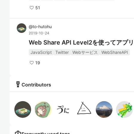
51
@
to-hutohu
2019-10-24
Web Share API Level2を使って
JavaScript
Twitter
Webサービス
WebShareAPI
19
military_tech
Contributors