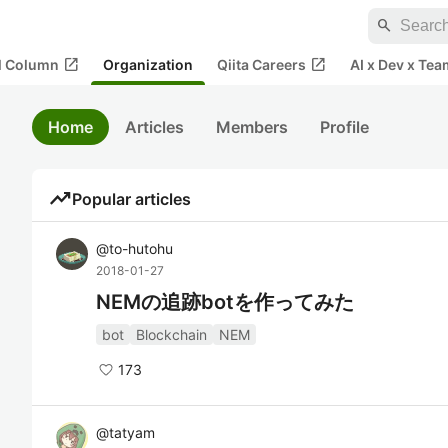
search
open_in_new
open_in_new
al Column
Organization
Qiita Careers
AI x Dev x Tea
Home
Articles
Members
Profile
trending_up
Popular articles
@
to-hutohu
2018-01-27
NEMの追跡botを作ってみた
bot
Blockchain
NEM
173
@
tatyam