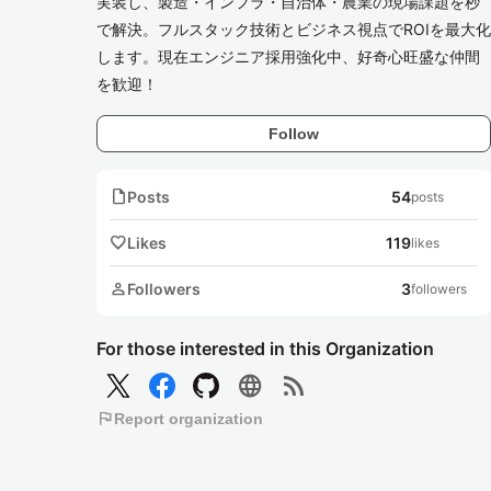
実装し、製造・インフラ・自治体・農業の現場課題を秒
で解決。フルスタック技術とビジネス視点でROIを最大化
します。現在エンジニア採用強化中、好奇心旺盛な仲間
を歓迎！
Follow
note
Posts
54
posts
favorite
Likes
119
likes
person
Followers
3
followers
For those interested in this Organization
language
rss_feed
flag
Report organization