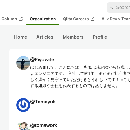
search
open_in_new
open_in_new
al Column
Organization
Qiita Careers
AI x Dev x Tea
Home
Articles
Members
Profile
@
Piyovate
はじめまして、こんにちは！🐣 私は未経験から転職し
よエンジニアです。 入社して約1年、まだまだ初心者
しく温かく見守っていただけるとうれしいです！ ※こ
する組織や会社を代表するものではありません。
@
Tomoyuk
@
tomawork