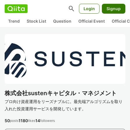
search
Login
Signup
Trend
Stock List
Question
Official Event
Official
株式会社sustenキャピタル・マネジメント
プロ向け資産運用をリーズナブルに。最先端アルゴリズムを取り
入れた投資運用サービスを開発しています。
50
1180
14
posts
likes
followers