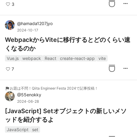
more_horiz
3
@
hamada1207jyo
2024-10-17
WebpackからViteに移行するとどのくらい速
くなるのか
Vue.js
webpack
React
create-react-app
vite
more_horiz
7
flag
お題は不問！Qiita Engineer Festa 2024で記事投稿！
@
55enokky
2024-06-28
[JavaScript] Setオブジェクトの新しいメソ
ッドを紹介するよ
JavaScript
set