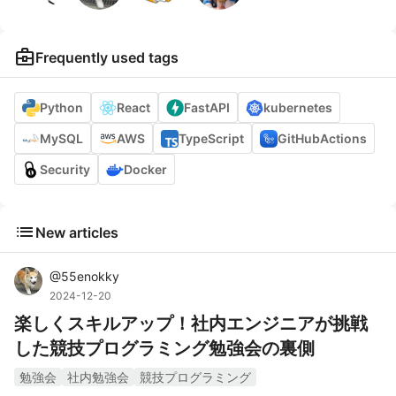
business_center
Frequently used tags
Python
React
FastAPI
kubernetes
MySQL
AWS
TypeScript
GitHubActions
Security
Docker
list
New articles
@
55enokky
2024-12-20
楽しくスキルアップ！社内エンジニアが挑戦
した競技プログラミング勉強会の裏側
勉強会
社内勉強会
競技プログラミング