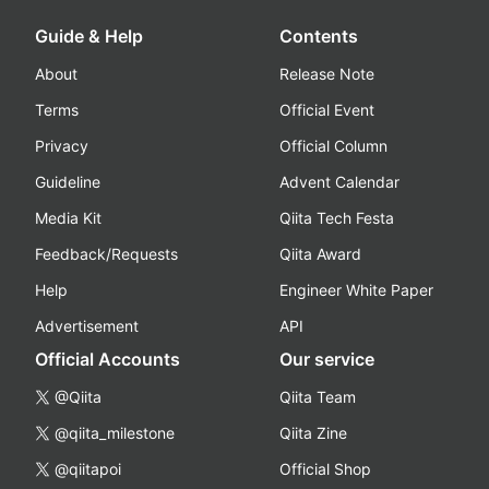
Guide & Help
Contents
About
Release Note
Terms
Official Event
Privacy
Official Column
Guideline
Advent Calendar
Media Kit
Qiita Tech Festa
Feedback/Requests
Qiita Award
Help
Engineer White Paper
Advertisement
API
Official Accounts
Our service
@Qiita
Qiita Team
@qiita_milestone
Qiita Zine
@qiitapoi
Official Shop