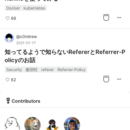
Docker
kubernetes
more_horiz
66
@
c0ridrew
2021-01-17
知ってるようで知らないRefererとReferrer-P
olicyのお話
Security
脆弱性
referer
Referrer-Policy
more_horiz
62
military_tech
Contributors