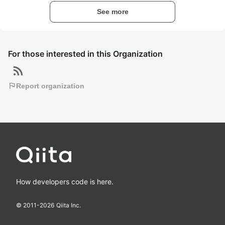
See more
For those interested in this Organization
rss_feed
flag
Report organization
How developers code is here.
© 2011-
2026
Qiita Inc.