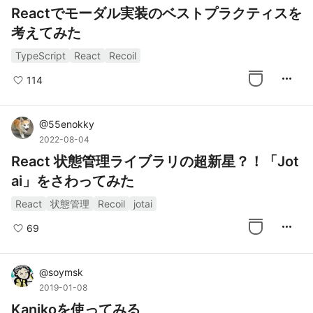
Reactでモーダル実装のベストプラクティスを
考えてみた
TypeScript
React
Recoil
more_horiz
114
@
55enokky
2022-08-04
React 状態管理ライブラリの超新星？！「Jot
ai」をさわってみた
React
状態管理
Recoil
jotai
more_horiz
69
@
soymsk
2019-01-08
Kanikoを使ってみる