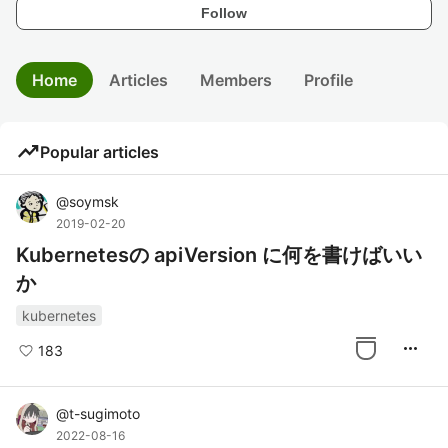
Follow
Home
Articles
Members
Profile
trending_up
Popular articles
@
soymsk
2019-02-20
Kubernetesの apiVersion に何を書けばいい
か
kubernetes
more_horiz
183
@
t-sugimoto
2022-08-16