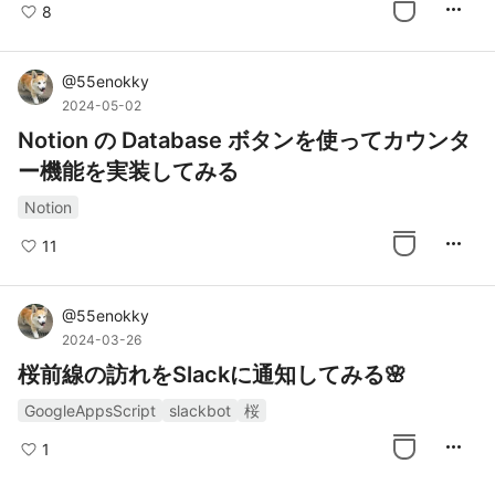
more_horiz
8
@
55enokky
2024-05-02
Notion の Database ボタンを使ってカウンタ
ー機能を実装してみる
Notion
more_horiz
11
@
55enokky
2024-03-26
桜前線の訪れをSlackに通知してみる🌸
GoogleAppsScript
slackbot
桜
more_horiz
1