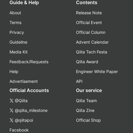
Guide & Help
Contents
About
Release Note
Terms
Official Event
Privacy
Official Column
Guideline
Advent Calendar
Media Kit
Qiita Tech Festa
Feedback/Requests
Qiita Award
Help
Engineer White Paper
Advertisement
API
Official Accounts
Our service
@Qiita
Qiita Team
@qiita_milestone
Qiita Zine
@qiitapoi
Official Shop
Facebook