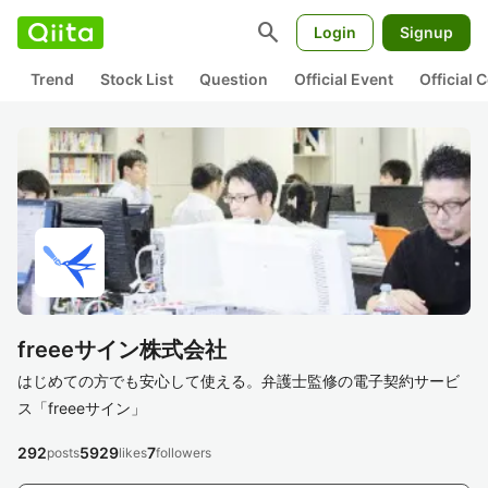
search
Login
Signup
Trend
Stock List
Question
Official Event
Official
freeeサイン株式会社
はじめての方でも安心して使える。弁護士監修の電子契約サービ
ス「freeeサイン」
292
5929
7
posts
likes
followers