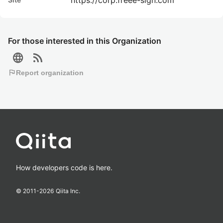
For those interested in this Organization
language
rss_feed
flag
Report organization
How developers code is here.
© 2011-
2026
Qiita Inc.