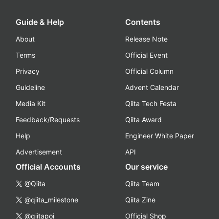
Guide & Help
Contents
About
Release Note
Terms
Official Event
Privacy
Official Column
Guideline
Advent Calendar
Media Kit
Qiita Tech Festa
Feedback/Requests
Qiita Award
Help
Engineer White Paper
Advertisement
API
Official Accounts
Our service
@Qiita
Qiita Team
@qiita_milestone
Qiita Zine
@qiitapoi
Official Shop