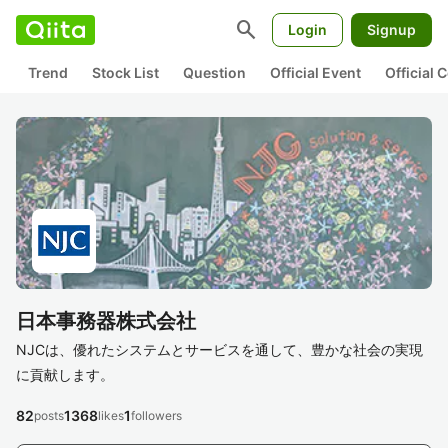
search
Login
Signup
Trend
Stock List
Question
Official Event
Official
日本事務器株式会社
NJCは、優れたシステムとサービスを通して、豊かな社会の実現
に貢献します。
82
1368
1
posts
likes
followers