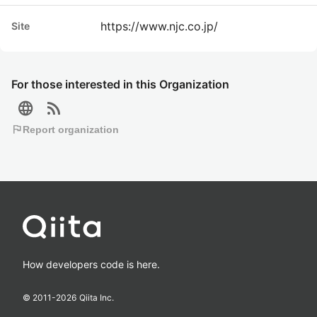
https://www.njc.co.jp/
Site
For those interested in this Organization
language
rss_feed
flag
Report organization
How developers code is here.
© 2011-
2026
Qiita Inc.