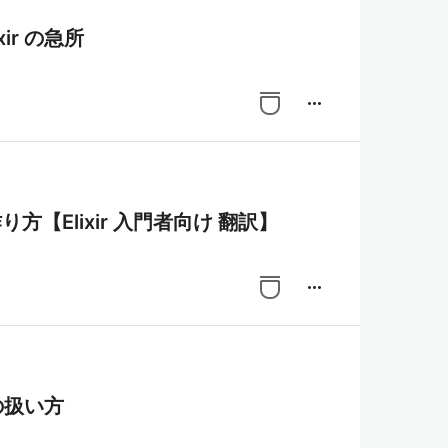
ir の急所
more_horiz
作り方【Elixir 入門者向け 翻訳】
more_horiz
の扱い方