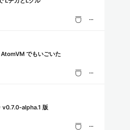
K で LチカとLグル
more_horiz
 が AtomVM でもいごいた
more_horiz
.7.0-alpha.1 版
more_horiz