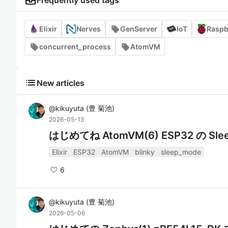
business_center
Frequently used tags
Elixir
Nerves
GenServer
IoT
Raspb
concurrent_process
AtomVM
list
New articles
@
kikuyuta
(
豊 菊池
)
2026-05-13
はじめてね AtomVM(6) ESP32 の Sl
Elixir
ESP32
AtomVM
blinky
sleep_mode
6
@
kikuyuta
(
豊 菊池
)
2026-05-06