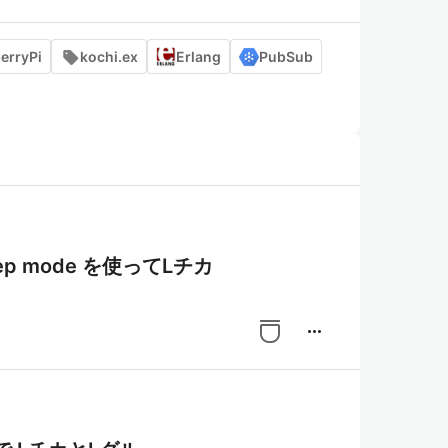
erryPi
kochi.ex
Erlang
PubSub
eep mode を使ってLチカ
more_horiz