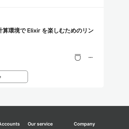
計算環境で Elixir を楽しむためのリン
more_horiz
e
 Accounts
Our service
Company