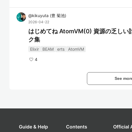
@
kikuyuta
(
豊 菊池
)
2026-04-22
はじめてね AtomVM(0) 資源の乏しい
ク集
Elixir
BEAM
erts
AtomVM
4
See mor
Guide & Help
Contents
Official