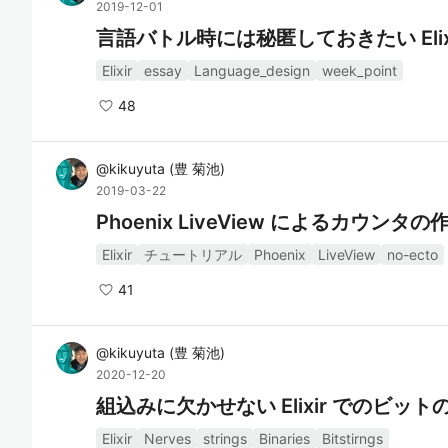
2019-12-01
言語バトル時には秘匿しておきたい Elix
Elixir
essay
Language_design
week_point
48
@
kikuyuta
(
豊 菊池
)
2019-03-22
Phoenix LiveView によるカウンタの
Elixir
チュートリアル
Phoenix
LiveView
no-ecto
41
@
kikuyuta
(
豊 菊池
)
2020-12-20
組込みに欠かせない Elixir でのビット
Elixir
Nerves
strings
Binaries
Bitstirngs