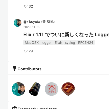
32
@
kikuyuta
(
豊 菊池
)
2020-11-30
Elixir 1.11 でついに新しくなった Logge
MacOSX
logger
Elixir
syslog
RFC5424
29
military_tech
Contributors