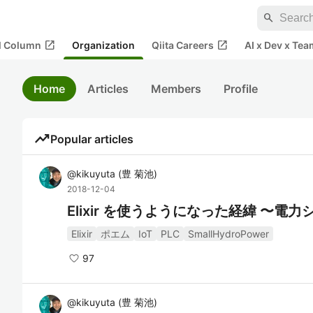
search
open_in_new
open_in_new
al Column
Organization
Qiita Careers
AI x Dev x Tea
Home
Articles
Members
Profile
trending_up
Popular articles
@
kikuyuta
(
豊 菊池
)
2018-12-04
Elixir を使うようになった経緯 〜
Elixir
ポエム
IoT
PLC
SmallHydroPower
97
@
kikuyuta
(
豊 菊池
)