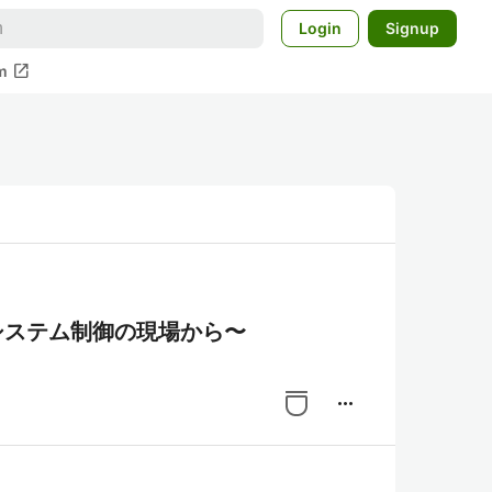
Login
Signup
open_in_new
m
電力システム制御の現場から〜
more_horiz