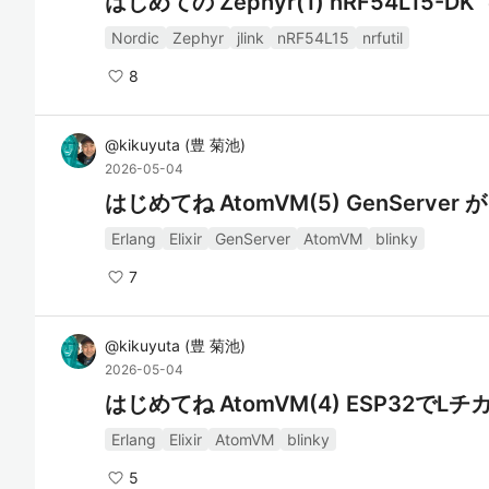
はじめての Zephyr(1) nRF54L15-D
Nordic
Zephyr
jlink
nRF54L15
nrfutil
8
@
kikuyuta
(
豊 菊池
)
2026-05-04
はじめてね AtomVM(5) GenServer
Erlang
Elixir
GenServer
AtomVM
blinky
7
@
kikuyuta
(
豊 菊池
)
2026-05-04
はじめてね AtomVM(4) ESP32でLチカ v0
Erlang
Elixir
AtomVM
blinky
5