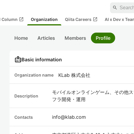
search
open_in_new
open_in_new
al Column
Organization
Qiita Careers
AI x Dev x Tea
Home
Articles
Members
Profile
badge
Basic information
KLab 株式会社
Organization name
モバイルオンラインゲーム、その他ス
Description
フラ開発・運用
info@klab.com
Contacts