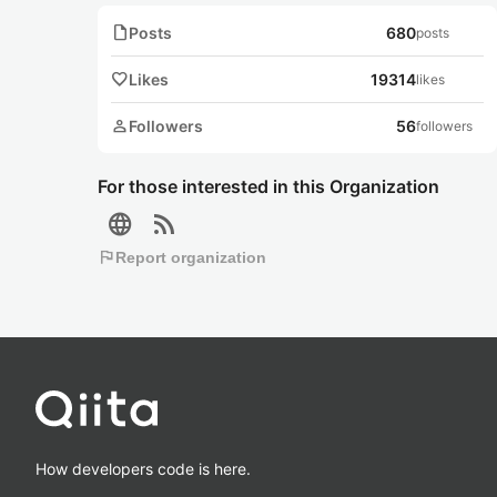
note
Posts
680
posts
favorite
Likes
19314
likes
person
Followers
56
followers
For those interested in this Organization
language
rss_feed
flag
Report organization
How developers code is here.