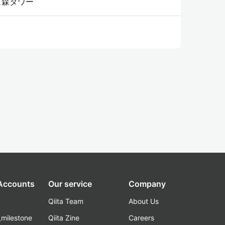
ズ森タワー
 Accounts
Our service
Company
Qiita Team
About Us
_milestone
Qiita Zine
Careers