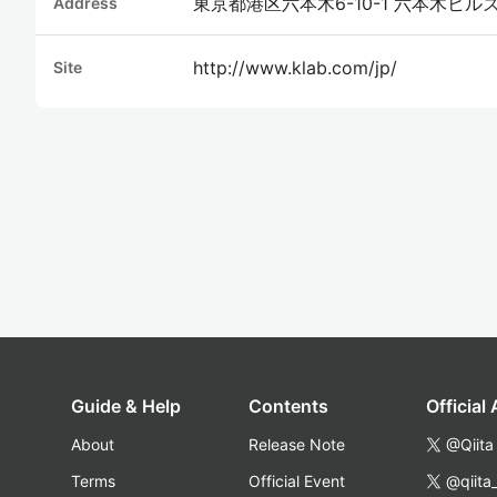
東京都港区六本木6-10-1 六本木ヒル
Address
http://www.klab.com/jp/
Site
Guide & Help
Contents
Official
About
Release Note
@Qiita
Terms
Official Event
@qiita