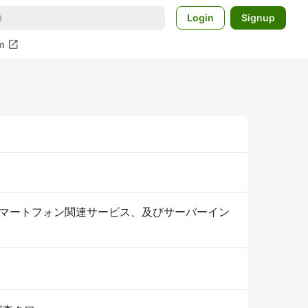
Login
Signup
open_in_new
m
マートフォン関連サービス、及びサーバーイン