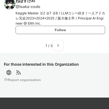
ねぼすけAI
@
Isaka-code
Kaggle Master 🥇2 🥈7 🥉8 / LLMコンペ好き / 一人アドカ
レ完走2023•2024•2025 / 阪大修士卒 / Principal AI Engi
neer @ Elith Inc.
Follow
navigate_next
1
/
3
For those interested in this Organization
language
rss_feed
flag
Report organization