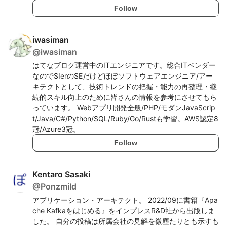
Follow
iwasiman
@
iwasiman
はてなブログ運営中のITエンジニアです。総合ITベンダー
なのでSIerのSEだけどほぼソフトウェアエンジニア/アー
キテクトとして、技術トレンドの把握・能力の再整理・継
続的スキル向上のために皆さんの情報を参考にさせてもら
っています。 Webアプリ開発全般/PHP/モダンJavaScrip
t/Java/C#/Python/SQL/Ruby/Go/Rustも学習。AWS認定8
冠/Azure3冠。
Follow
Kentaro Sasaki
@
Ponzmild
アプリケーション・アーキテクト。 2022/09に書籍『Apa
che Kafkaをはじめる』をインプレスR&D社から出版しま
した。 自分の投稿は所属会社の見解を微塵たりとも示すも