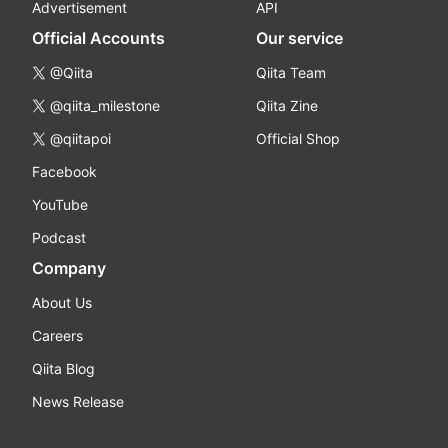
Advertisement
API
Official Accounts
Our service
@Qiita
Qiita Team
@qiita_milestone
Qiita Zine
@qiitapoi
Official Shop
Facebook
YouTube
Podcast
Company
About Us
Careers
Qiita Blog
News Release