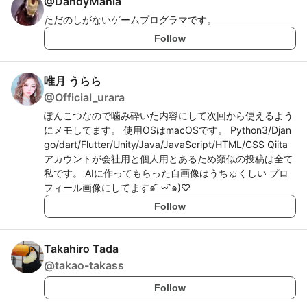
@
DandyMania
ただのしがないゲームプログラマです。
Follow
唯月 うらら
@
Official_urara
ぽんこつなので噛み砕いた内容にして次回から使えるよう
にメモしてます。 使用OSはmacOSです。 Python3/Djan
go/dart/Flutter/Unity/Java/JavaScript/HTML/CSS Qiita
アカウントが会社用と個人用とあるため類似の投稿は全て
私です。 AIに作ってもらった自画像はうちゅくしい プロ
フィール画像にしてます๑ ᷇ 𖥦 ᷆๑)♡
Follow
Takahiro Tada
@
takao-takass
Follow