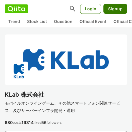
search
Login
Signup
Trend
Stock List
Question
Official Event
Official
KLab 株式会社
モバイルオンラインゲーム、その他スマートフォン関連サービ
ス、及びサーバーインフラ開発・運用
680
19314
56
posts
likes
followers