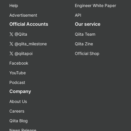
Help
Engineer White Paper
Advertisement
API
Official Accounts
Our service
@Qiita
Qiita Team
@qiita_milestone
Qiita Zine
@qiitapoi
Official Shop
Facebook
YouTube
Podcast
Company
About Us
Careers
Qiita Blog
News Release