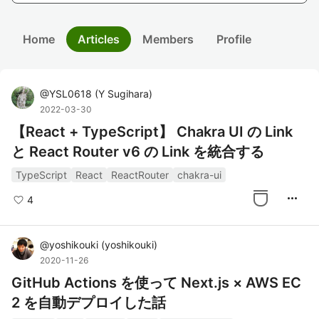
Home
Articles
Members
Profile
@
YSL0618
(
Y Sugihara
)
2022-03-30
【React + TypeScript】 Chakra UI の Link
と React Router v6 の Link を統合する
TypeScript
React
ReactRouter
chakra-ui
more_horiz
4
@
yoshikouki
(
yoshikouki
)
2020-11-26
GitHub Actions を使って Next.js × AWS EC
2 を自動デプロイした話