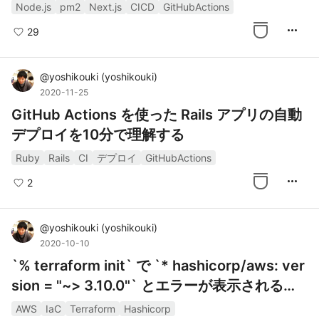
Node.js
pm2
Next.js
CICD
GitHubActions
more_horiz
29
@
yoshikouki
(
yoshikouki
)
2020-11-25
GitHub Actions を使った Rails アプリの自動
デプロイを10分で理解する
Ruby
Rails
CI
デプロイ
GitHubActions
more_horiz
2
@
yoshikouki
(
yoshikouki
)
2020-10-10
`% terraform init` で `* hashicorp/aws: ver
sion = "~> 3.10.0"` とエラーが表示される場
合
AWS
IaC
Terraform
Hashicorp