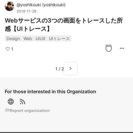
@
yoshikouki
(
yoshikouki
)
2019-11-28
Webサービスの3つの画面をトレースした所
感【UIトレース】
Design
Web
UIUX
UIトレース
more_horiz
1
navigate_next
1
/
2
For those interested in this Organization
language
rss_feed
flag
Report organization