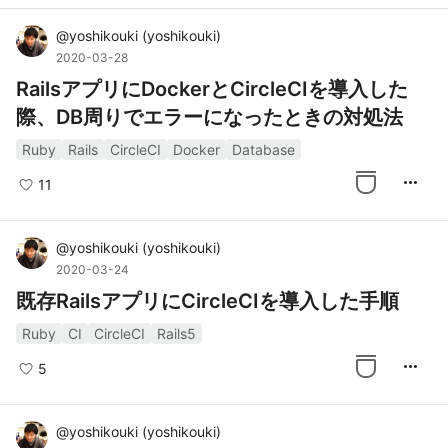
@
yoshikouki
(
yoshikouki
)
2020-03-28
RailsアプリにDockerとCircleCIを導入した
際、DB周りでエラーになったときの対処法
Ruby
Rails
CircleCI
Docker
Database
more_horiz
11
@
yoshikouki
(
yoshikouki
)
2020-03-24
既存RailsアプリにCircleCIを導入した手順
Ruby
CI
CircleCI
Rails5
more_horiz
5
@
yoshikouki
(
yoshikouki
)