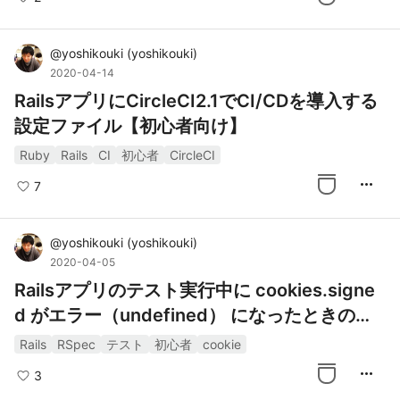
@
yoshikouki
(
yoshikouki
)
2020-04-14
RailsアプリにCircleCI2.1でCI/CDを導入する
設定ファイル【初心者向け】
Ruby
Rails
CI
初心者
CircleCI
more_horiz
7
@
yoshikouki
(
yoshikouki
)
2020-04-05
Railsアプリのテスト実行中に cookies.signe
d がエラー（undefined） になったときの対
処法
Rails
RSpec
テスト
初心者
cookie
more_horiz
3