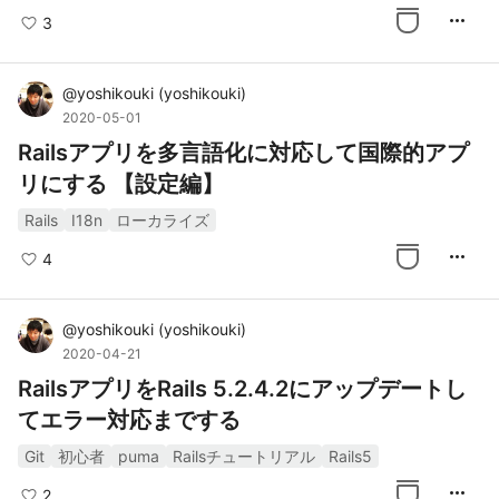
more_horiz
3
@
yoshikouki
(
yoshikouki
)
2020-05-01
Railsアプリを多言語化に対応して国際的アプ
リにする 【設定編】
Rails
I18n
ローカライズ
more_horiz
4
@
yoshikouki
(
yoshikouki
)
2020-04-21
RailsアプリをRails 5.2.4.2にアップデートし
てエラー対応までする
Git
初心者
puma
Railsチュートリアル
Rails5
more_horiz
2