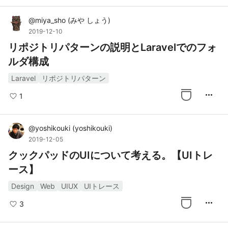
@
miya_sho
(
みや しょう
)
2019-12-10
リポジトリパターンの説明とLaravelでのフォ
ルダ構成
Laravel
リポジトリパターン
more_horiz
1
@
yoshikouki
(
yoshikouki
)
2019-12-05
クックパッドのUIについて考える。【UIトレ
ース】
Design
Web
UIUX
UIトレース
more_horiz
3