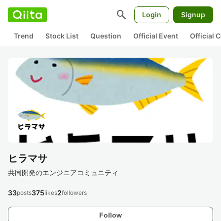
search
Login
Signup
Trend
Stock List
Question
Official Event
Official
ヒラマサ
共同開発のエンジニアコミュニティ
33
375
2
posts
likes
followers
Follow