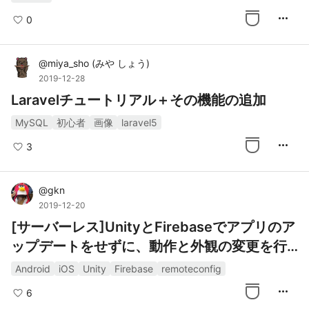
more_horiz
0
@
miya_sho
(
みや しょう
)
2019-12-28
Laravelチュートリアル＋その機能の追加
MySQL
初心者
画像
laravel5
more_horiz
3
@
gkn
2019-12-20
[サーバーレス]UnityとFirebaseでアプリのア
ップデートをせずに、動作と外観の変更を行
う
Android
iOS
Unity
Firebase
remoteconfig
more_horiz
6