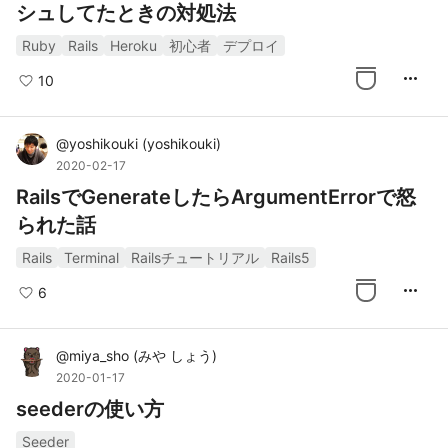
シュしてたときの対処法
Ruby
Rails
Heroku
初心者
デプロイ
more_horiz
10
@
yoshikouki
(
yoshikouki
)
2020-02-17
RailsでGenerateしたらArgumentErrorで怒
られた話
Rails
Terminal
Railsチュートリアル
Rails5
more_horiz
6
@
miya_sho
(
みや しょう
)
2020-01-17
seederの使い方
Seeder