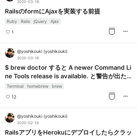
2020-03-19
RailsのformにAjaxを実装する前提
Ruby
Rails
jQuery
Ajax
more_horiz
1
@
yoshikouki
(
yoshikouki
)
2020-03-16
$ brew doctor すると A newer Command Li
ne Tools release is available. と警告が出た
ときの対処法
Terminal
homebrew
brew
more_horiz
12
@
yoshikouki
(
yoshikouki
)
2020-02-19
RailsアプリをHerokuにデプロイしたらクラッ