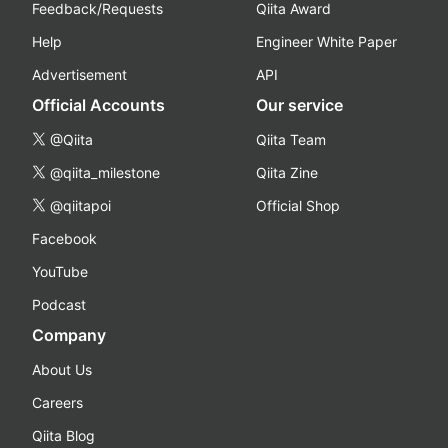
Feedback/Requests
Qiita Award
Help
Engineer White Paper
Advertisement
API
Official Accounts
Our service
@Qiita
Qiita Team
@qiita_milestone
Qiita Zine
@qiitapoi
Official Shop
Facebook
YouTube
Podcast
Company
About Us
Careers
Qiita Blog