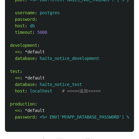
username
:
postgres
password
:
host
:
db
timeout
:
5000
development
:
<<
:
*default
database
:
haito_notice_development
test
:
<<
:
*default
database
:
haito_notice_test
host
:
localhost
# <<<<<追加<<<<<
production
:
<<
:
*default
password
:
<%= ENV['MYAPP_DATABASE_PASSWORD'] %>