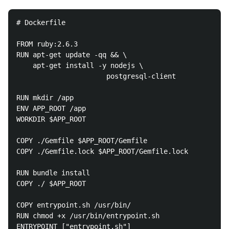
# Dockerfile

FROM ruby:2.6.3

RUN apt-get update -qq && \

    apt-get install -y nodejs \

                      postgresql-client

RUN mkdir /app

ENV APP_ROOT /app

WORKDIR $APP_ROOT

COPY ./Gemfile $APP_ROOT/Gemfile

COPY ./Gemfile.lock $APP_ROOT/Gemfile.lock

RUN bundle install

COPY ./ $APP_ROOT

COPY entrypoint.sh /usr/bin/

RUN chmod +x /usr/bin/entrypoint.sh

ENTRYPOINT ["entrypoint.sh"]
