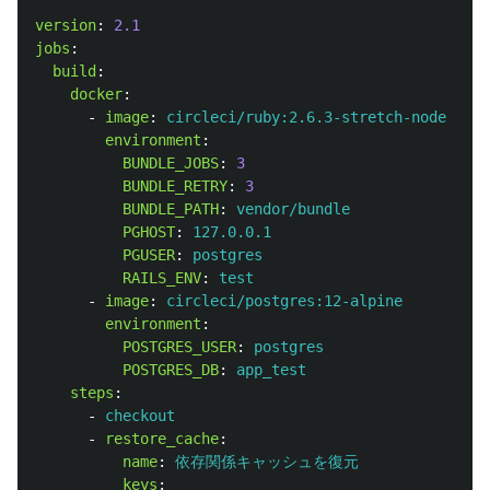
version
:
2.1
jobs
:
build
:
docker
:
-
image
:
circleci/ruby:2.6.3-stretch-node
environment
:
BUNDLE_JOBS
:
3
BUNDLE_RETRY
:
3
BUNDLE_PATH
:
vendor/bundle
PGHOST
:
127.0.0.1
PGUSER
:
postgres
RAILS_ENV
:
test
-
image
:
circleci/postgres:12-alpine
environment
:
POSTGRES_USER
:
postgres
POSTGRES_DB
:
app_test
steps
:
-
checkout
-
restore_cache
:
name
:
依存関係キャッシュを復元
keys
: