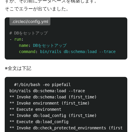
すが、その前にデータベースを構築します。
そこでエラーが出ていました。
.circleci/config.yml
# DBをセットアップ
-
run
:
name
:
DBをセットアップ
command
:
bin/rails db:schema:load --trace
※全文は下記
  #!/bin/bash -eo pipefail

bin/rails db:schema:load --trace

** Invoke db:schema:load (first_time)

** Invoke environment (first_time)

** Execute environment

** Invoke db:load_config (first_time)

** Execute db:load_config

** Invoke db:check_protected_environments (first_tim