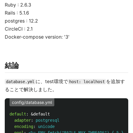
Ruby : 2.6.3
Rails : 5.1.6
postgres : 12.2
CircleCI : 2.1
Docker-compose version: '3'
結論
に、test環境で
を追加す
database.yml
host: localhost
ることで解決しました。
config/database.yml
default
:
&default
adapter
:
postgresql
encoding
:
unicode
pool
:
<%= ENV.fetch("RAILS_MAX_THREADS") { 5 } %>