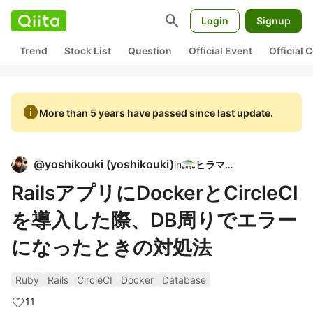
search
Login
Signup
Trend
Stock List
Question
Official Event
Official
info
More than 5 years have passed since last update.
@
yoshikouki
(
yoshikouki
)
in
ヒラマサ
RailsアプリにDockerとCircleCI
を導入した際、DB周りでエラー
になったときの対処法
Ruby
Rails
CircleCI
Docker
Database
11