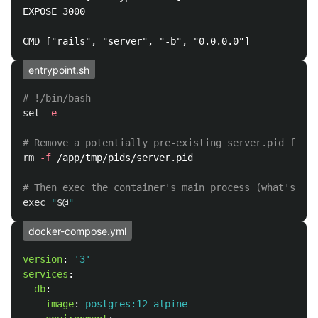
EXPOSE 3000

entrypoint.sh
# !/bin/bash
set
-e
# Remove a potentially pre-existing server.pid for R
rm
-f
 /app/tmp/pids/server.pid

# Then exec the container's main process (what's set
exec
"
$@
"
docker-compose.yml
version
:
'
3'
services
:
db
:
image
:
postgres:12-alpine