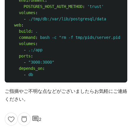
environment
:
POSTGRES_HOST_AUTH_METHOD
:
'
trust'
volumes
:
-
./tmp/db:/var/lib/postgresql/data
web
:
build
:
.
command
:
bash -c "rm -f tmp/pids/server.pid && b
volumes
:
-
.:/app
ports
:
-
"
3000:3000"
depends_on
:
-
db
ご指摘やご不明な点などがございましたらお気軽にご連絡
ください。
comment
2