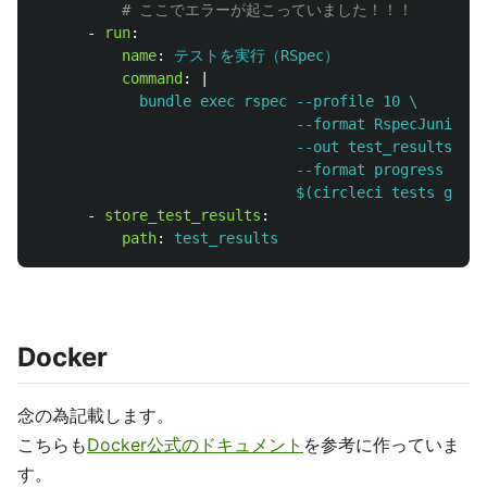
# ここでエラーが起こっていました！！！
-
run
:
name
:
テストを実行（RSpec）
command
:
|
bundle exec rspec --profile 10 \
--format RspecJunitFor
--out test_results/rsp
--format progress \
$(circleci tests glob 
-
store_test_results
:
path
:
test_results
Docker
念の為記載します。
こちらも
Docker公式のドキュメント
を参考に作っていま
す。