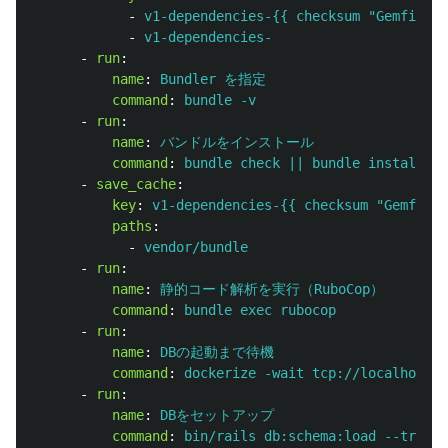
-
v1-dependencies-{{ checksum "Gemfile.l
-
v1-dependencies-
-
run
:
name
:
Bundler を指定
command
:
bundle -v
-
run
:
name
:
バンドルをインストール
command
:
bundle check || bundle install
-
save_cache
:
key
:
v1-dependencies-{{ checksum "Gemfile.
paths
:
-
vendor/bundle
-
run
:
name
:
静的コード解析を実行（RuboCop）
command
:
bundle exec rubocop
-
run
:
name
:
DBの起動まで待機
command
:
dockerize -wait tcp://localhost:5
-
run
:
name
:
DBをセットアップ
command
:
bin/rails db:schema:load --trace