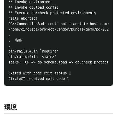
** Invoke environment 

** Invoke db:load_config 

** Execute db:check_protected_environments

rails aborted!

PG::ConnectionBad: could not translate host name "db
/home/circleci/project/vendor/bundle/gems/pg-0.20.0/
.

.  省略

.

bin/rails:4:in `require'

bin/rails:4:in `<main>'

Tasks: TOP => db:schema:load => db:check_protected_e
Exited with code exit status 1

環境