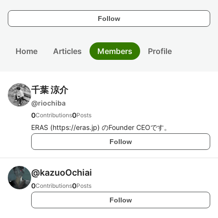
Follow
Home
Articles
Members
Profile
千葉 涼介
@
riochiba
0
0
Contributions
Posts
ERAS (https://eras.jp) のFounder CEOです。
Follow
@
kazuoOchiai
0
0
Contributions
Posts
Follow