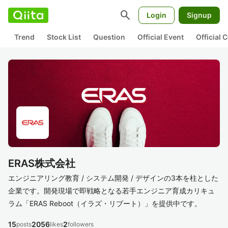
search
Login
Signup
Trend
Stock List
Question
Official Event
Official
ERAS株式会社
エンジニアリング教育 / システム開発 / デザインの3本を柱とした
企業です。開発現場で即戦略となる若手エンジニア育成カリキュ
ラム「ERAS Reboot（イラズ・リブート）」を提供中です。
15
2056
2
posts
likes
followers