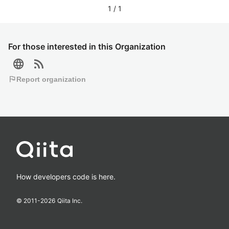
1
/
1
For those interested in this Organization
language
rss_feed
flag
Report organization
How developers code is here.
© 2011-
2026
Qiita Inc.