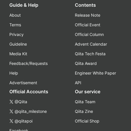
Guide & Help
Contents
About
Release Note
Terms
Official Event
Privacy
Official Column
Guideline
Advent Calendar
Media Kit
Qiita Tech Festa
Feedback/Requests
Qiita Award
Help
Engineer White Paper
Advertisement
API
Official Accounts
Our service
@Qiita
Qiita Team
@qiita_milestone
Qiita Zine
@qiitapoi
Official Shop
Facebook