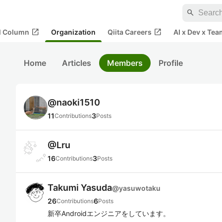
search
open_in_new
open_in_new
al Column
Organization
Qiita Careers
AI x Dev x Tea
Home
Articles
Members
Profile
@
naoki1510
11
3
Contributions
Posts
@
Lru
16
3
Contributions
Posts
Takumi Yasuda
@
yasuwotaku
26
6
Contributions
Posts
新卒Androidエンジニアをしています。