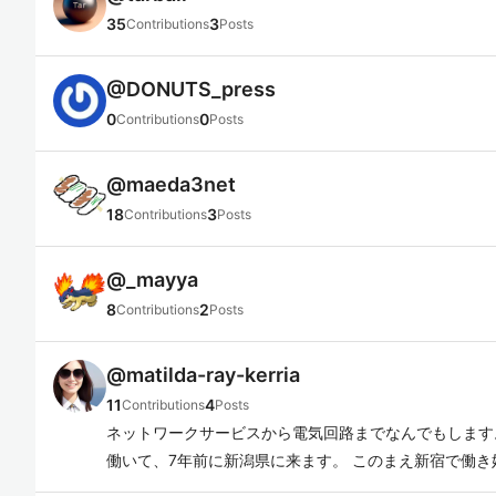
35
3
Contributions
Posts
@
DONUTS_press
0
0
Contributions
Posts
@
maeda3net
18
3
Contributions
Posts
@
_mayya
8
2
Contributions
Posts
@
matilda-ray-kerria
11
4
Contributions
Posts
ネットワークサービスから電気回路までなんでもします
働いて、7年前に新潟県に来ます。 このまえ新宿で働き