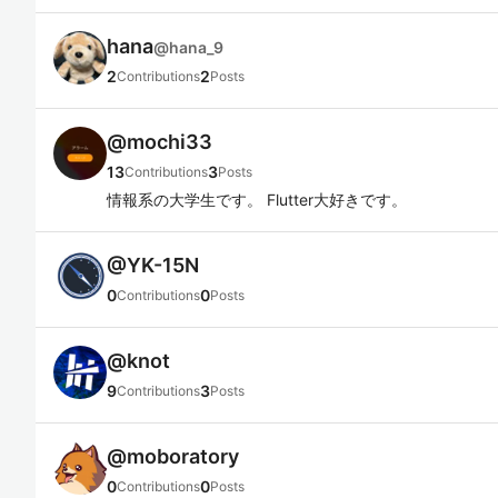
hana
@
hana_9
2
2
Contributions
Posts
@
mochi33
13
3
Contributions
Posts
情報系の大学生です。 Flutter大好きです。
@
YK-15N
0
0
Contributions
Posts
@
knot
9
3
Contributions
Posts
@
moboratory
0
0
Contributions
Posts