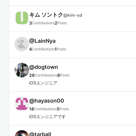
キム ソントク
@
kim-sd
3
2
Contributions
Posts
@
LainNya
4
1
Contributions
Posts
@
dogtown
26
6
Contributions
Posts
iOSエンジニア
@
hayason00
18
5
Contributions
Posts
iOSエンジニアです
@
tarball