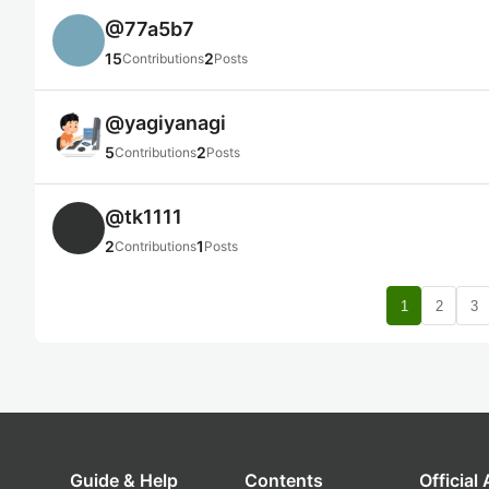
@
77a5b7
15
2
Contributions
Posts
@
yagiyanagi
5
2
Contributions
Posts
@
tk1111
2
1
Contributions
Posts
1
2
3
Guide & Help
Contents
Official