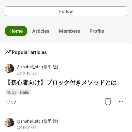
Follow
Home
Articles
Members
Profile
trending_up
Popular articles
@
shuhei_sfc
(
修平 辻
)
2016-10-25
【初心者向け】ブロック付きメソッドとは
Ruby
Rails
more_horiz
27
@
shuhei_sfc
(
修平 辻
)
2018-01-31