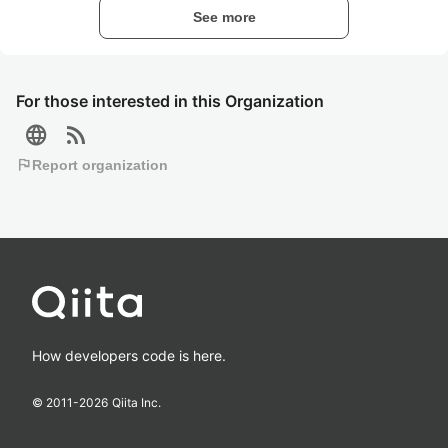
See more
For those interested in this Organization
language
rss_feed
flag
Report organization
How developers code is here.
© 2011-
2026
Qiita Inc.