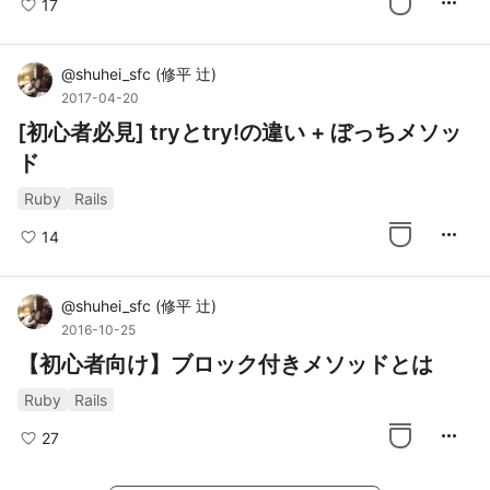
more_horiz
17
@
shuhei_sfc
(
修平 辻
)
2017-04-20
[初心者必見] tryとtry!の違い + ぼっちメソッ
ド
Ruby
Rails
more_horiz
14
@
shuhei_sfc
(
修平 辻
)
2016-10-25
【初心者向け】ブロック付きメソッドとは
Ruby
Rails
more_horiz
27