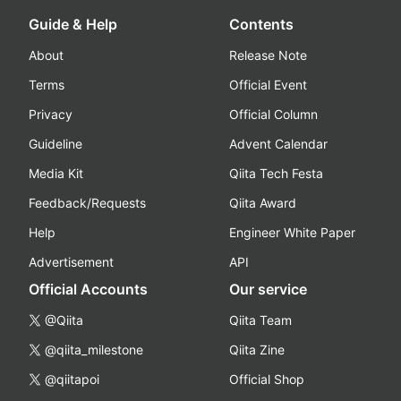
Guide & Help
Contents
About
Release Note
Terms
Official Event
Privacy
Official Column
Guideline
Advent Calendar
Media Kit
Qiita Tech Festa
Feedback/Requests
Qiita Award
Help
Engineer White Paper
Advertisement
API
Official Accounts
Our service
@Qiita
Qiita Team
@qiita_milestone
Qiita Zine
@qiitapoi
Official Shop