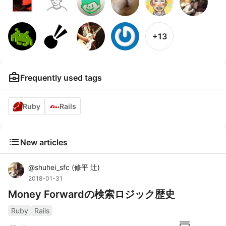
+13
business_center
Frequently used tags
Ruby
Rails
list
New articles
@
shuhei_sfc
(
修平 辻
)
2018-01-31
Money Forwardの検索ロジック歴史
Ruby
Rails