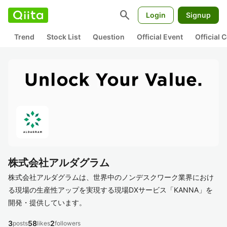
search
Login
Signup
Trend
Stock List
Question
Official Event
Official
株式会社アルダグラム
株式会社アルダグラムは、世界中のノンデスクワーク業界におけ
る現場の生産性アップを実現する現場DXサービス「KANNA」を
開発・提供しています。
3
58
2
posts
likes
followers