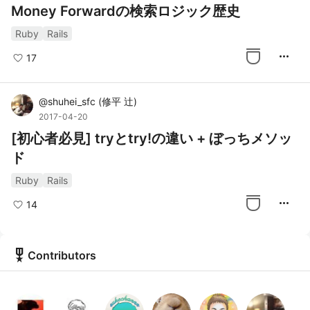
Money Forwardの検索ロジック歴史
Ruby
Rails
more_horiz
17
@
shuhei_sfc
(
修平 辻
)
2017-04-20
[初心者必見] tryとtry!の違い + ぼっちメソッ
ド
Ruby
Rails
more_horiz
14
military_tech
Contributors