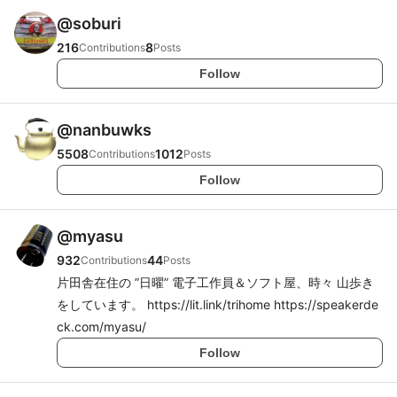
@
soburi
216
8
Contributions
Posts
Follow
@
nanbuwks
5508
1012
Contributions
Posts
Follow
@
myasu
932
44
Contributions
Posts
片田舎在住の ”日曜” 電子工作員＆ソフト屋、時々 山歩き
をしています。 https://lit.link/trihome https://speakerde
ck.com/myasu/
Follow