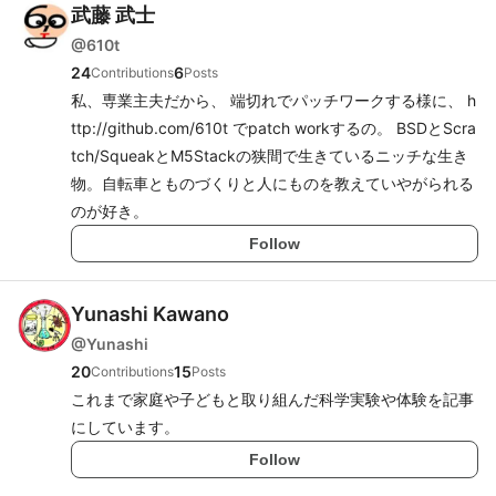
武藤 武士
@
610t
24
6
Contributions
Posts
私、専業主夫だから、 端切れでパッチワークする様に、 h
ttp://github.com/610t でpatch workするの。 BSDとScra
tch/SqueakとM5Stackの狭間で生きているニッチな生き
物。自転車とものづくりと人にものを教えていやがられる
のが好き。
Follow
Yunashi Kawano
@
Yunashi
20
15
Contributions
Posts
これまで家庭や子どもと取り組んだ科学実験や体験を記事
にしています。
Follow