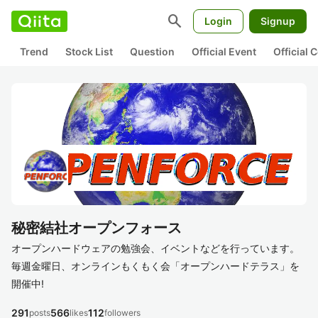
search
Login
Signup
Trend
Stock List
Question
Official Event
Official
秘密結社オープンフォース
オープンハードウェアの勉強会、イベントなどを行っています。
毎週金曜日、オンラインもくもく会「オープンハードテラス」を
開催中!
291
566
112
posts
likes
followers