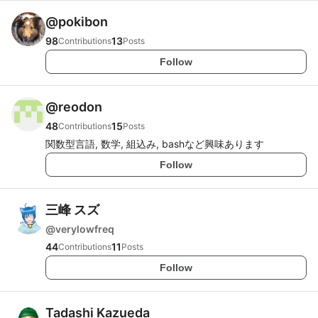
@
pokibon
98
13
Contributions
Posts
Follow
@
reodon
48
15
Contributions
Posts
関数型言語, 数学, 組込み, bashなど興味あります
Follow
三峰 スズ
@
verylowfreq
44
11
Contributions
Posts
Follow
Tadashi Kazueda