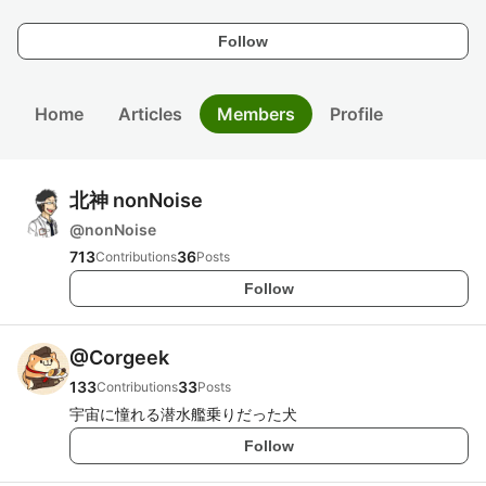
Follow
Home
Articles
Members
Profile
北神 nonNoise
@
nonNoise
713
36
Contributions
Posts
Follow
@
Corgeek
133
33
Contributions
Posts
宇宙に憧れる潜水艦乗りだった犬
Follow