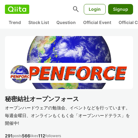
search
Login
Signup
Trend
Stock List
Question
Official Event
Official
秘密結社オープンフォース
オープンハードウェアの勉強会、イベントなどを行っています。
毎週金曜日、オンラインもくもく会「オープンハードテラス」を
開催中!
291
566
112
posts
likes
followers