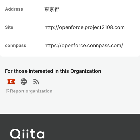
東京都
Address
http://openforce.project2108.com
Site
https://openforce.connpass.com/
connpass
For those interested in this Organization
language
rss_feed
flag
Report organization