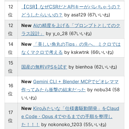
12
【CSR】なぜCSRだとAPIキーがバレちゃうの？
位
どうしたらいいの？
by asa129 (67いいね)
12
New
AIの精度を上げる「プロンプトとしてのク
位
ラス設計」
by y_o_28 (67いいね)
14
New
「美しい角丸のTips」の先へ、ミクロでは
位
なくマクロで考える
by kskwtnk (66いいね)
15
国産の無料VPSを試す
by bienhoa (62いいね)
位
New
Gemini CLI + Blender MCPでビオレママ
16
作ってみたら衝撃の結末だった
by nobu34 (58
位
いいね)
New
Kiroみたいな「仕様書駆動開発」をClaud
17
e Code・Opus 4でやるまでの手順を整理し
位
た！！！
by nokonoko_1203 (55いいね)