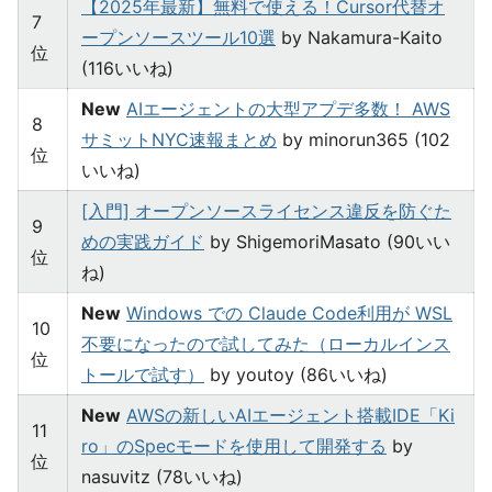
【2025年最新】無料で使える！Cursor代替オ
7
ープンソースツール10選
by Nakamura-Kaito
位
(116いいね)
New
AIエージェントの大型アプデ多数！ AWS
8
サミットNYC速報まとめ
by minorun365 (102
位
いいね)
[入門] オープンソースライセンス違反を防ぐた
9
めの実践ガイド
by ShigemoriMasato (90いい
位
ね)
New
Windows での Claude Code利用が WSL
10
不要になったので試してみた（ローカルインス
位
トールで試す）
by youtoy (86いいね)
New
AWSの新しいAIエージェント搭載IDE「Ki
11
ro」のSpecモードを使用して開発する
by
位
nasuvitz (78いいね)