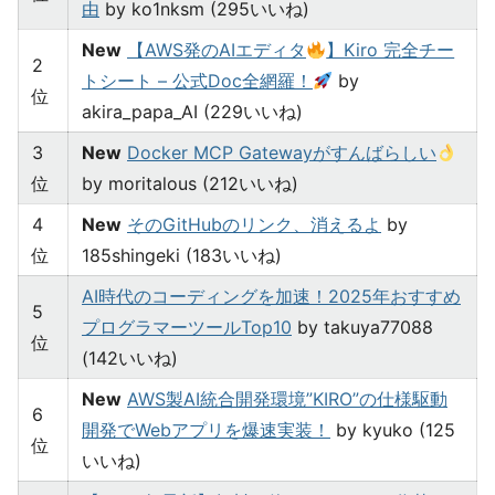
由
by ko1nksm (295いいね)
New
【AWS発のAIエディタ
】Kiro 完全チー
2
トシート – 公式Doc全網羅！
by
位
akira_papa_AI (229いいね)
3
New
Docker MCP Gatewayがすんばらしい
位
by moritalous (212いいね)
4
New
そのGitHubのリンク、消えるよ
by
位
185shingeki (183いいね)
AI時代のコーディングを加速！2025年おすすめ
5
プログラマーツールTop10
by takuya77088
位
(142いいね)
New
AWS製AI統合開発環境”KIRO”の仕様駆動
6
開発でWebアプリを爆速実装！
by kyuko (125
位
いいね)