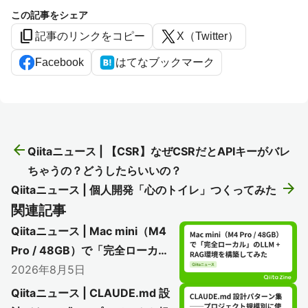
この記事をシェア
content_copy
記事のリンクをコピー
X（Twitter）
Facebook
はてなブックマーク
arrow_back
Qiitaニュース | 【CSR】なぜCSRだとAPIキーがバレ
ちゃうの？どうしたらいいの？
arrow_forward
Qiitaニュース | 個人開発「心のトイレ」つくってみた
関連記事
Qiitaニュース | Mac mini（M4
Pro / 48GB）で「完全ローカ
ル」のLLM + RAG環境を構築し
2026年8月5日
てみた
Qiitaニュース | CLAUDE.md 設