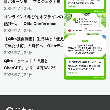
計パターン集──プロジェクト規
模別に使い分ける7つのテンプレ
2026年7月29日
ート
オンラインの学びをオフラインの
熱狂へ。「Qiita Conference
2026」で初のアフターイベント
2026年7月29日
開催レポート
【Qiita独自調査】生成AIは「使え
〜AI時代のエンジニアリングを語り尽く
て当たり前」の時代へ。Qiitaデー
した熱い1日をレポート〜
タが示す、今エンジニアに求めら
2026年7月22日
れるスキルとは？
Qiitaニュース | 「15歳と
ChatGPT」より、4万6812件が
退会させられたシステムについて
2026年7月22日
考えたい