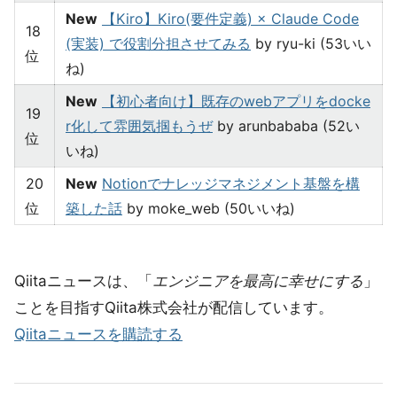
New
【Kiro】Kiro(要件定義) × Claude Code
18
(実装) で役割分担させてみる
by ryu-ki (53いい
位
ね)
New
【初心者向け】既存のwebアプリをdocke
19
r化して雰囲気掴もうぜ
by arunbababa (52い
位
いね)
20
New
Notionでナレッジマネジメント基盤を構
位
築した話
by moke_web (50いいね)
Qiitaニュースは、「
エンジニアを最高に幸せにする
」
ことを目指すQiita株式会社が配信しています。
Qiitaニュースを購読する