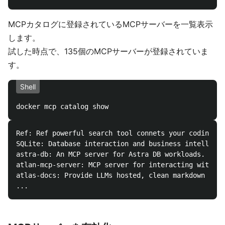
MCPカタログに登録されているMCPサーバーを一覧表示
します。
試した時点で、135個のMCPサーバーが登録されていま
す。
Shell
Ref: Ref powerful search tool connets your coding to
SQLite: Database interaction and business intelligen
astra-db: An MCP server for Astra DB workloads.

atlan-mcp-server: MCP server for interacting with At
atlas-docs: Provide LLMs hosted, clean markdown docu