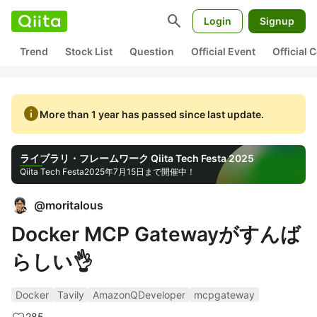
search
Login
Signup
Trend
Stock List
Question
Official Event
Official
info
More than 1 year has passed since last update.
ライブラリ・フレームワーク Qiita Tech Festa 2025
Qiita Tech Festa
2025年7月15日まで開催中！
@
moritalous
Docker MCP Gatewayがすんば
らしい👌
Docker
Tavily
AmazonQDeveloper
mcpgateway
285