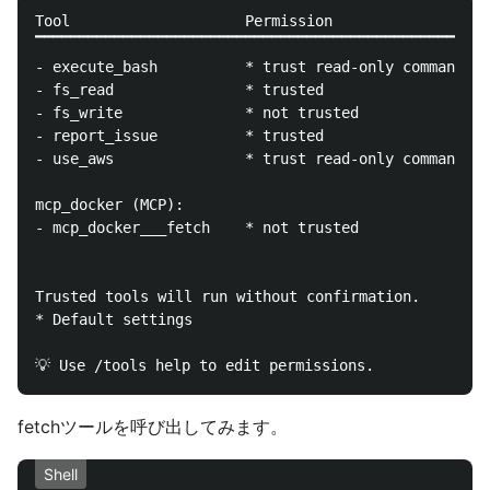
Tool                    Permission

▔▔▔▔▔▔▔▔▔▔▔▔▔▔▔▔▔▔▔▔▔▔▔▔▔▔▔▔▔▔▔▔▔▔▔▔▔▔▔▔▔▔▔▔▔▔▔▔▔▔▔▔
- execute_bash          * trust read-only commands

- fs_read               * trusted

- fs_write              * not trusted

- report_issue          * trusted

- use_aws               * trust read-only commands

mcp_docker (MCP):

- mcp_docker___fetch    * not trusted

Trusted tools will run without confirmation.

* Default settings

fetchツールを呼び出してみます。
Shell