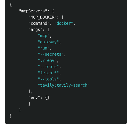
{
"mcpServers"
:
{
"MCP_DOCKER"
:
{
"command"
:
"docker"
,
"args"
:
[
"mcp"
,
"gateway"
,
"run"
,
"--secrets"
,
"./.env"
,
"--tools"
,
"fetch:*"
,
"--tools"
,
"tavily:tavily-search"
],
"env"
:
{}
}
}
}