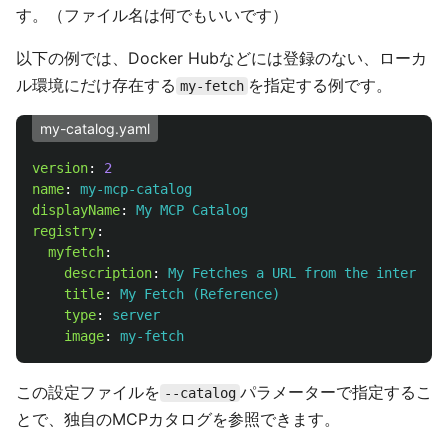
す。（ファイル名は何でもいいです）
以下の例では、Docker Hubなどには登録のない、ローカ
ル環境にだけ存在する
を指定する例です。
my-fetch
my-catalog.yaml
version
:
2
name
:
my-mcp-catalog
displayName
:
My MCP Catalog
registry
:
myfetch
:
description
:
My Fetches a URL from the internet 
title
:
My Fetch (Reference)
type
:
server
image
:
my-fetch
この設定ファイルを
パラメーターで指定するこ
--catalog
とで、独自のMCPカタログを参照できます。