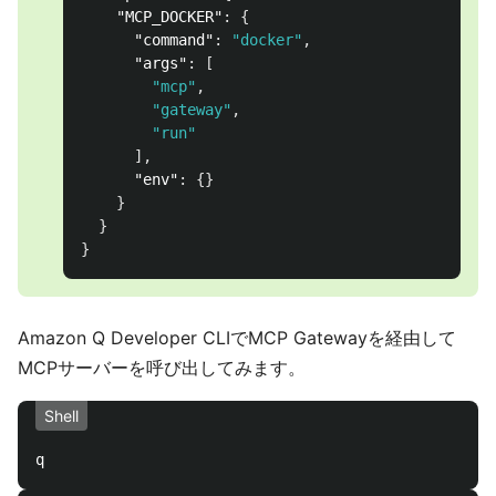
"MCP_DOCKER"
:
{
"command"
:
"docker"
,
"args"
:
[
"mcp"
,
"gateway"
,
"run"
],
"env"
:
{}
}
}
}
Amazon Q Developer CLIでMCP Gatewayを経由して
MCPサーバーを呼び出してみます。
Shell