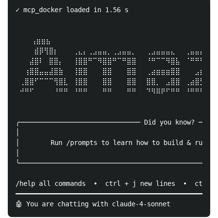
✓ mcp_docker loaded in 1.56 s

    ⢠⣶⣶⣦⠀⠀⠀⠀⠀⠀⠀⠀⠀⠀⠀⠀⠀⠀⠀⠀⠀⠀⠀⠀⠀⠀⠀⠀⠀⠀⠀⠀⠀⠀⠀⠀⠀⠀
 ⠀⠀⠀⣾⡿⢻⣿⡆⠀⠀⠀⢀⣄⡄⢀⣠⣤⣤⡀⢀⣠⣤⣤⡀⠀⠀⢀⣠⣤⣤⣤⣄⠀⠀⢀⣤⣤⣤⣤⣤⣤
 ⠀⠀⣼⣿⠇⠀⣿⣿⡄⠀⠀⢸⣿⣿⠛⠉⠻⣿⣿⠛⠉⠛⣿⣿⠀⠀⠘⠛⠉⠉⠻⣿⣧⠀⠈⠛⠛⠛⣻⣿⡿
 ⠀⢰⣿⣿⣤⣤⣼⣿⣷⠀⠀⢸⣿⣿⠀⠀⠀⣿⣿⠀⠀⠀⣿⣿⠀⠀⢀⣴⣶⣶⣶⣿⣿⠀⠀⠀⣠⣾⡿⠋⠀
 ⢀⣿⣿⠋⠉⠉⠉⢻⣿⣇⠀⢸⣿⣿⠀⠀⠀⣿⣿⠀⠀⠀⣿⣿⠀⠀⣿⣿⡀⠀⣠⣿⣿⠀⢀⣴⣿⣋⣀⣀⣀
 ⠚⠛⠋⠀⠀⠀⠀⠘⠛⠛⠀⠘⠛⠛⠀⠀⠀⠛⠛⠀⠀⠀⠛⠛⠀⠀⠙⠻⠿⠟⠋⠛⠛⠀⠘⠛⠛⠛⠛⠛⠛
 ⠀⠀⠀⠀⠀⠀⠀⠀⠀⠀⠀⠀⠀⠀⠀⠀⠀⠀⠀⠀⠀⠀⠀⠀⠀⠀⠀⠀⠀⠀⠀⠀⠀⠀⠀⠀⠀⠀⠀⠀⠀
╭─────────────────────────────── Did you know? ─────
│                                                   
│        Run /prompts to learn how to build & run re
│                                                   
╰───────────────────────────────────────────────────
/help all commands  •  ctrl + j new lines  •  ctrl +
━━━━━━━━━━━━━━━━━━━━━━━━━━━━━━━━━━━━━━━━━━━━━━━━━━━━