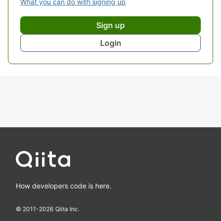
What you can do with signing up
Sign up
Login
How developers code is here.
© 2011-
2026
Qiita Inc.