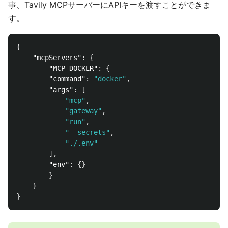
事、Tavily MCPサーバーにAPIキーを渡すことができま
す。
{
"mcpServers"
:
{
"MCP_DOCKER"
:
{
"command"
:
"docker"
,
"args"
:
[
"mcp"
,
"gateway"
,
"run"
,
"--secrets"
,
"./.env"
],
"env"
:
{}
}
}
}