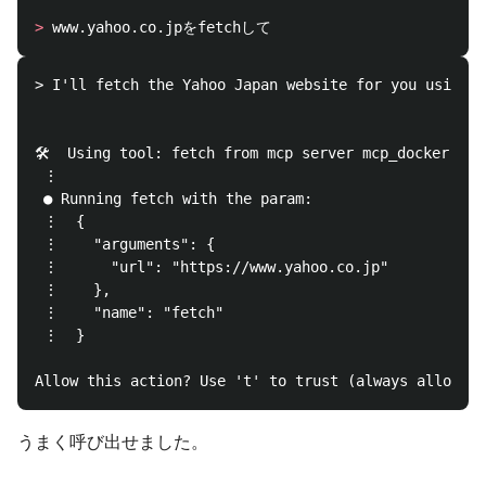
>
> I'll fetch the Yahoo Japan website for you using t
🛠️  Using tool: fetch from mcp server mcp_docker

 ⋮ 

 ● Running fetch with the param:

 ⋮  {

 ⋮    "arguments": {

 ⋮      "url": "https://www.yahoo.co.jp"

 ⋮    },

 ⋮    "name": "fetch"

 ⋮  }

うまく呼び出せました。