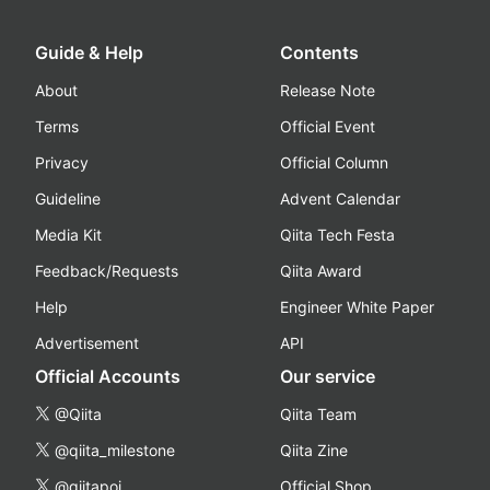
Guide & Help
Contents
About
Release Note
Terms
Official Event
Privacy
Official Column
Guideline
Advent Calendar
Media Kit
Qiita Tech Festa
Feedback/Requests
Qiita Award
Help
Engineer White Paper
Advertisement
API
Official Accounts
Our service
@Qiita
Qiita Team
@qiita_milestone
Qiita Zine
@qiitapoi
Official Shop