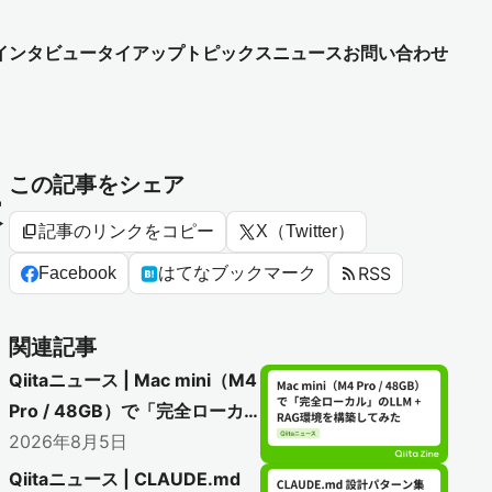
インタビュー
タイアップ
トピックス
ニュース
お問い合わせ
この記事をシェア
本
content_copy
記事のリンクをコピー
X（Twitter）
rss_feed
RSS
Facebook
はてなブックマーク
関連記事
Qiitaニュース | Mac mini（M4
Pro / 48GB）で「完全ローカ
ル」のLLM + RAG環境を構築
2026年8月5日
してみた
Qiitaニュース | CLAUDE.md