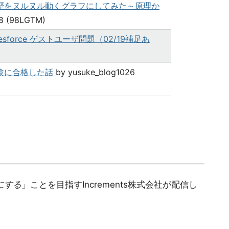
チャ履歴をヌルヌル動くグラフにしてみた～原理か
8 (98LGTM)
sforce ゲストユーザ問題（02/19補足あ
試験に合格した話
by yusuke_blog1026
。
にする
」ことを目指すIncrements株式会社が配信し