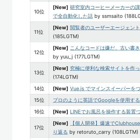
[New]
研究室内コーヒーメーカーの課
10位
で全自動化した話
by ssmsaito (188L
[New]
閲覧者のユーザーエージェント
11位
(185LGTM)
[New]
こんなコードは嫌だ、古い書き
12位
by yuu_j (177LGTM)
[New]
究極に便利な検索サイトを作った【Ul
13位
(174LGTM)
14位
[New]
Vue.js でマインスイーパーを
15位
プロのように英語でGoogleを使用す
16位
[New]
LINEでお風呂を操作する装置
[New]
【個人開発】爆速でClubho
17位
り返る
by retoruto_carry (108LGTM)