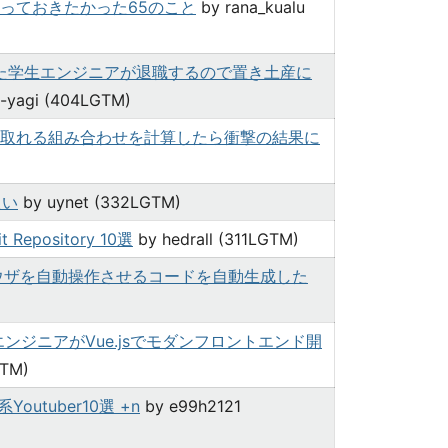
っておきたかった65のこと
by rana_kualu
いた学生エンジニアが退職するので置き土産に
-yagi (404LGTM)
取れる組み合わせを計算したら衝撃の結果に
たい
by uynet (332LGTM)
pository 10選
by hedrall (311LGTM)
t でブラウザを自動操作させるコードを自動生成した
ンジニアがVue.jsでモダンフロントエンド開
GTM)
utuber10選 +n
by e99h2121