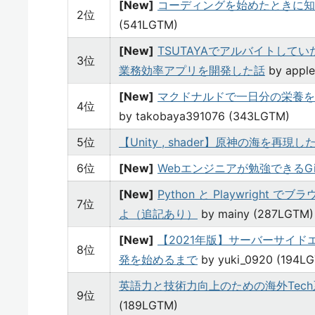
[New]
コーディングを始めたときに知
2位
(541LGTM)
[New]
TSUTAYAでアルバイトして
3位
業務効率アプリを開発した話
by apple
[New]
マクドナルドで一日分の栄養を
4位
by takobaya391076 (343LGTM)
5位
【Unity , shader】原神の海を再現し
6位
[New]
Webエンジニアが勉強できるGit Re
[New]
Python と Playwrigh
7位
よ（追記あり）
by mainy (287LGTM)
[New]
【2021年版】サーバーサイドエ
8位
発を始めるまで
by yuki_0920 (194L
英語力と技術力向上のための海外Tech系Yo
9位
(189LGTM)