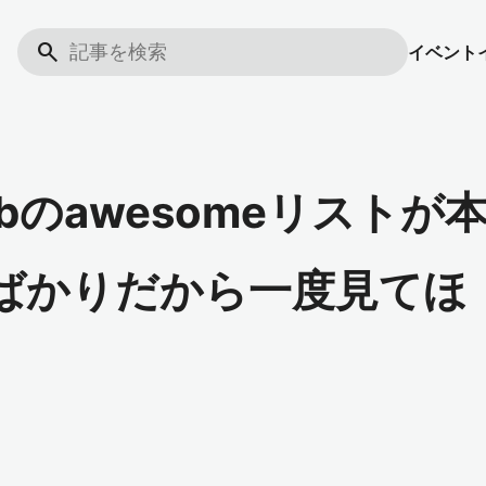
search
イベント
tHubのawesomeリストが
のばかりだから一度見てほ