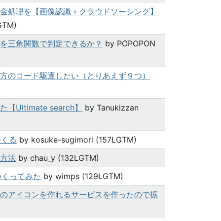
金処理を【画像認識＋クラウドソーシング】
GTM)
を三角関数で判定できるか？
by POPOPON
方のコード駆逐したい（とりあえず９つ）
timate search】
by Tanukizzan
つくる
by kosuke-sugimori (157LGTM)
る方法
by chau_y (132LGTM)
つくってみた
by wimps (129LGTM)
useのアイコンを作れるサービスを作ったので振