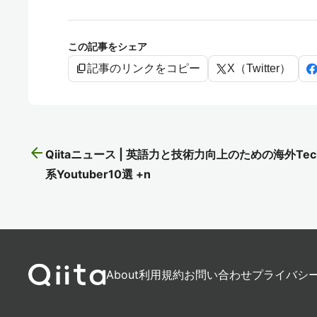
この記事をシェア
content_copy
記事のリンクをコピー
X（Twitter）
arrow_back
Qiitaニュース | 英語力と技術力向上のための海外Tec
系Youtuber10選 +n
About
利用規約
お問い合わせ
プライバシ