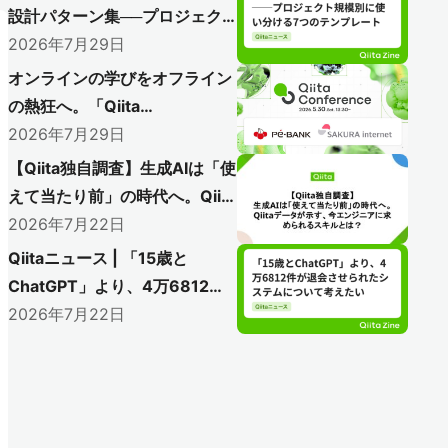
設計パターン集──プロジェク
ト規模別に使い分ける7つのテ
2026年7月29日
ンプレート
オンラインの学びをオフライン
の熱狂へ。「Qiita
Conference 2026」で初のア
2026年7月29日
フターイベント開催レポート
【Qiita独自調査】生成AIは「使
〜AI時代のエンジニアリングを語り尽
えて当たり前」の時代へ。Qiita
くした熱い1日をレポート〜
データが示す、今エンジニアに
2026年7月22日
求められるスキルとは？
Qiitaニュース | 「15歳と
ChatGPT」より、4万6812件
が退会させられたシステムにつ
2026年7月22日
いて考えたい