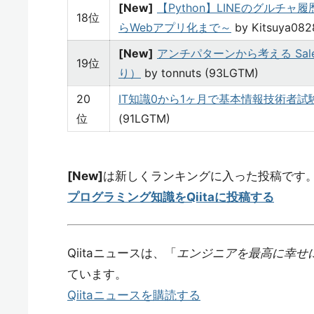
[New]
【Python】LINEのグル
18位
らWebアプリ化まで～
by Kitsuya082
[New]
アンチパターンから考える Sale
19位
り）
by tonnuts (93LGTM)
20
IT知識0から1ヶ月で基本情報技術者
位
(91LGTM)
[New]
は新しくランキングに入った投稿です
プログラミング知識をQiitaに投稿する
Qiitaニュースは、「
エンジニアを最高に幸せ
ています。
Qiitaニュースを購読する