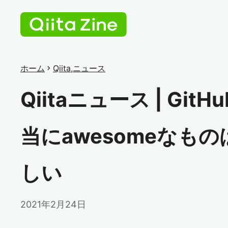
ホーム
chevron_right
Qiita
,
ニュース
Qiitaニュース | Gi
当にawesomeなも
しい
2021年2月24日