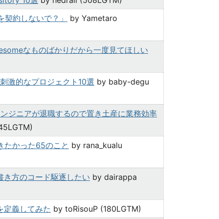
ory 10選
by hedrall (508LGTM)
を契約しないで？」
by Yametaro
awesomeなものばかりだから一度見てほしい
刺激的なプロジェクト10選
by baby-degu
生エンジニアが退職するので置き土産に業務効率
345LGTM)
きたかった65のこと
by rana_kualu
い書き方のコード駆逐したい
by dairappa
」を定義してみた
by toRisouP (180LGTM)