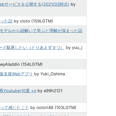
サービスを公開する(2021/02時点)
by
った話
by cloto (159LGTM)
去のモデルから紐解いて学ぶと理解が深まった話
ード駆逐したい（とりあえず９つ）
by yuu_j
neyAladdin (154LGTM)
で作る選曲支援Webアプリ
by Yuki_Oshima
utuber10選 +n
by e99h2121
って感じたこと
by notori48 (103LGTM)