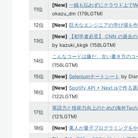
[New]
一銭も払わずにクラウド上でWeb
11位
okazu_dm (179LGTM)
12位
[New]
巨大なエンジニアの学び場を作
[New]
【初学者必見】 CNN の過
13位
by kazuki_kkgk (158LGTM)
こんなコードは嫌だ、古い書き方のコ
14位
(156LGTM)
15位
[New]
Seleniumチートシート
by Dis
[New]
Spotify API + Next.js
16位
(122LGTM)
英語力と技術力向上のための海外Tech系Yo
17位
(121LGTM)
18位
[New]
素人が量子プログラミングをや