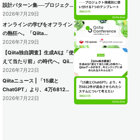
設計パターン集──プロジェク
ト規模別に使い分ける7つのテ
2026年7月29日
ンプレート
オンラインの学びをオフライン
の熱狂へ。「Qiita
Conference 2026」で初のア
2026年7月29日
フターイベント開催レポート
【Qiita独自調査】生成AIは「使
〜AI時代のエンジニアリングを語り尽
えて当たり前」の時代へ。Qiita
くした熱い1日をレポート〜
データが示す、今エンジニアに
2026年7月22日
求められるスキルとは？
Qiitaニュース | 「15歳と
ChatGPT」より、4万6812件
が退会させられたシステムにつ
2026年7月22日
いて考えたい