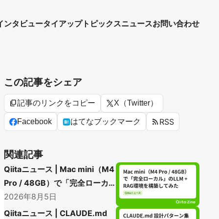
インタビュー
タイアップ
トピックス
ニュース
お問い合わせ
この記事をシェア
content_copy
記事のリンクをコピー
X（Twitter）
rss_feed
RSS
Facebook
はてなブックマーク
関連記事
Qiitaニュース | Mac mini（M4
Pro / 48GB）で「完全ローカ
ル」のLLM + RAG環境を構築
2026年8月5日
してみた
Qiitaニュース | CLAUDE.md