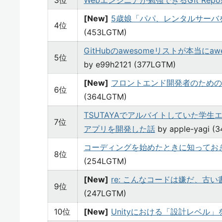
3位
Webエンジニアが勉強できるGit Reposit
[New]
5歳娘「パパ、レンタルサーバ
4位
(453LGTM)
GitHubのawesomeリストが本当に
5位
by e99h2121 (377LGTM)
[New]
フロントエンド開発者のための
6位
(364LGTM)
TSUTAYAでアルバイトしていた学
7位
アプリを開発した話
by apple-yagi (
コーディングを始めたときに知ってお
8位
(254LGTM)
[New]
re: こんなコードは嫌だ、古
9位
(247LGTM)
10位
[New]
Unityにおける「設計レベル