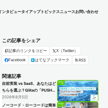
インタビュー
タイアップ
トピックス
ニュース
お問い合わせ
この記事をシェア
content_copy
記事のリンクをコピー
X（Twitter）
rss_feed
RSS
Facebook
はてなブックマーク
関連記事
自前実装 vs SaaS、あなたはど
ちらを選ぶ？Qiitaの「PUSH
ONE」活用術と、SaaSが生み
2026年8月5日
出す開発体験
ノーコード・ローコードは簡単