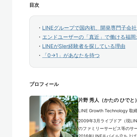
目次
・
LINEグループで国内初、開発専門子会
・
エンドユーザーの「真近」で働ける福岡
・
LINEがSIer経験者を探している理由
・
「0→1」があなたを待つ
プロフィール
片野 秀人（かたの ひでと
LINE Growth Technology 取
2009年3月ライブドア（現LIN
のファミリーサービス等のサー
2016年LINEモバイル立ち上げな