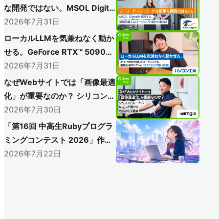
な開発ではない。MSOL Digital
が実践する、業務改善とAIエー
2026年7月31日
ジェント設計の面白さ
ローカルLLMを気兼ねなく動か
せる。GeForce RTX™ 5090で
試したコーディングと＆画像生
2026年7月31日
成のリアルと「クラウドとの賢
なぜWebサイトでは「画像最適
い分担」
化」が重要なのか？ シリコンバ
レーからImgixが届ける、攻め
2026年7月30日
のUX戦略
「第16回 中高生Rubyプログラ
ミングコンテスト 2026」作品
募集開始！
2026年7月22日