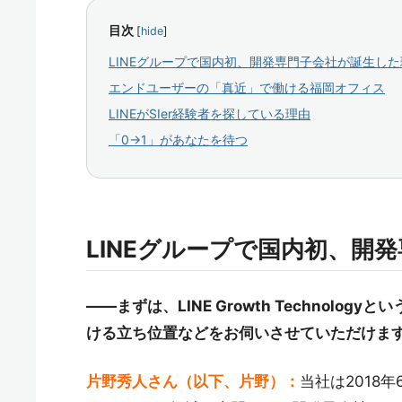
目次
[
hide
]
LINEグループで国内初、開発専門子会社が誕生した
エンドユーザーの「真近」で働ける福岡オフィス
LINEがSIer経験者を探している理由
「0→1」があなたを待つ
LINEグループで国内初、開
——まずは、LINE Growth Technolo
ける立ち位置などをお伺いさせていただけま
片野秀人さん（以下、片野）：
当社は2018