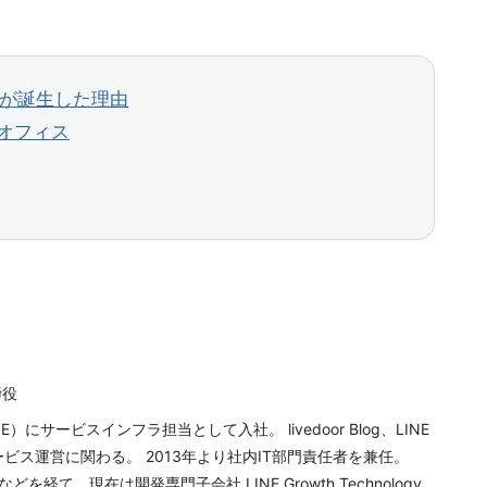
社が誕生した理由
オフィス
）
締役
E）にサービスインフラ担当として入社。 livedoor Blog、LINE
ビス運営に関わる。 2013年より社内IT部門責任者を兼任。
どを経て、現在は開発専門子会社 LINE Growth Technology