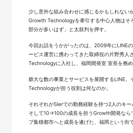
少し意外な組み合わせに感じるかもしれないが
Growth Technologyを牽引する中心人
部分が多いはず」と太鼓判を押す。
今回お話をうかがったのは、2009年にLIN
ービス運営に携わってきた取締役の片野秀人さん。そし
Technologyに入社し、福岡開発室 室長を
膨大な数の事業とサービスを展開するLINE。その
Technologyが担う役割は何なのか。
それぞれがSIerでの勤務経験を持つ2人のキー
そして10→100の成長を担うGrowth開
プ集積都市へと成長を遂げた、福岡という街