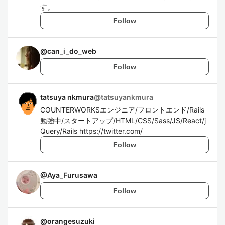
す。
Follow
@
can_i_do_web
Follow
tatsuya nkmura
@
tatsuyankmura
COUNTERWORKSエンジニア/フロントエンド/Rails
勉強中/スタートアップ/HTML/CSS/Sass/JS/React/j
Query/Rails https://twitter.com/
Follow
@
Aya_Furusawa
Follow
@
orangesuzuki