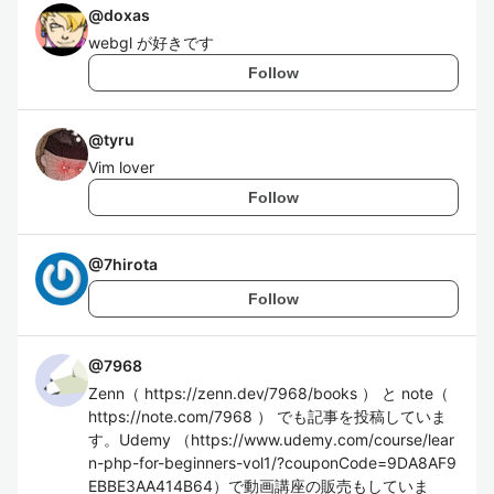
@
doxas
webgl が好きです
Follow
@
tyru
Vim lover
Follow
@
7hirota
Follow
@
7968
Zenn（ https://zenn.dev/7968/books ） と note（
https://note.com/7968 ） でも記事を投稿していま
す。Udemy （https://www.udemy.com/course/lear
n-php-for-beginners-vol1/?couponCode=9DA8AF9
EBBE3AA414B64）で動画講座の販売もしていま