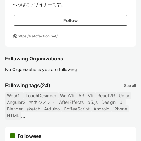
へっぽこデザイナーです。
Follow
public
https://satofaction.net/
Following Organizations
No Organizations you are following
Following tags
(24)
See all
WebGL
TouchDesigner
WebVR
AR
VR
ReactVR
Unity
Angular2
マネジメント
AfterEffects
p5.js
Design
UI
Blender
sketch
Arduino
CoffeeScript
Android
iPhone
HTML
Followees