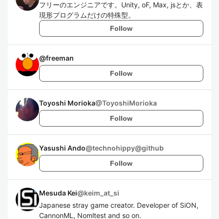
フリーのエンジニアです。Unity, oF, Max, jsとか、表
現形プログラムだけの特殊型。
Follow
@
freeman
Follow
Toyoshi Morioka
@
ToyoshiMorioka
Follow
Yasushi Ando
@
technohippy@github
Follow
Mesuda Kei
@
keim_at_si
Japanese stray game creator. Developer of SiON,
CannonML, Nomltest and so on.