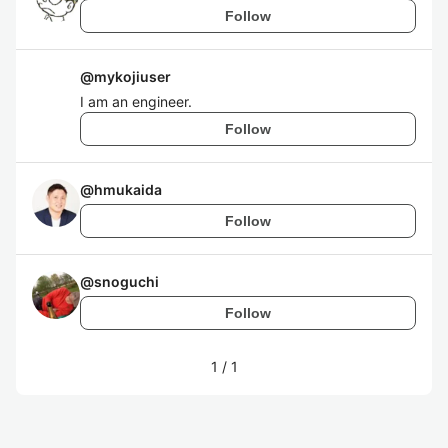
Follow
@
mykojiuser
I am an engineer.
Follow
@
hmukaida
Follow
@
snoguchi
Follow
1
/
1