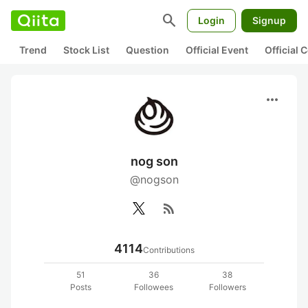
search
Login
Signup
Trend
Stock List
Question
Official Event
Official
more_horiz
nog son
@nogson
rss_feed
4114
Contributions
51
36
38
Posts
Followees
Followers