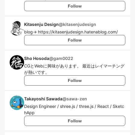
Follow
Kitasenju Design
@
kitasenjudesign
blog→ https://kitasenjudesign.hatenablog.com/
Follow
Sho Hosoda
@
gam0022
CGとWebに興味があります。 最近はレイマーチング
が熱いです。
Follow
Takayoshi Sawada
@
sawa-zen
Design Engineer / shree.js / three.js / React / Sketc
hApp
Follow