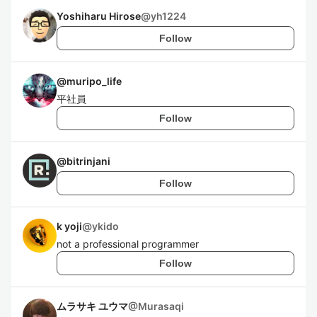
Yoshiharu Hirose
@
yh1224
Follow
@
muripo_life
平社員
Follow
@
bitrinjani
Follow
k yoji
@
ykido
not a professional programmer
Follow
ムラサキ ユウマ
@
Murasaqi