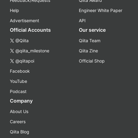
Feedback/Requests
Qiita Award
Help
Engineer White Paper
Advertisement
API
Official Accounts
Our service
@Qiita
Qiita Team
@qiita_milestone
Qiita Zine
@qiitapoi
Official Shop
Facebook
YouTube
Podcast
Company
About Us
Careers
Qiita Blog