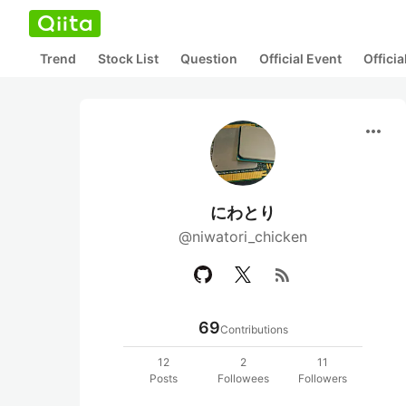
Trend
Stock List
Question
Official Event
Offici
more_horiz
にわとり
@niwatori_chicken
rss_feed
69
Contributions
12
2
11
Posts
Followees
Followers