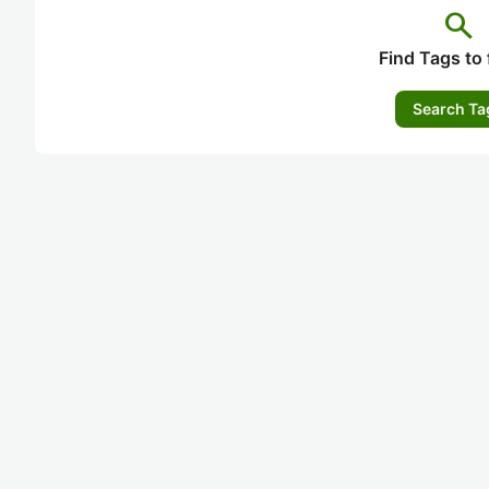
search
Find Tags to 
Search Ta