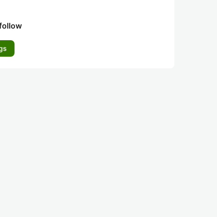
follow
gs