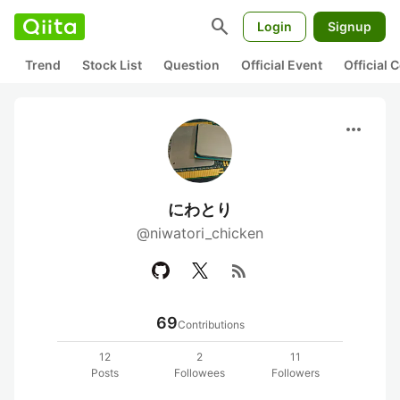
search
Login
Signup
Trend
Stock List
Question
Official Event
Official
more_horiz
にわとり
@niwatori_chicken
rss_feed
69
Contributions
12
2
11
Posts
Followees
Followers