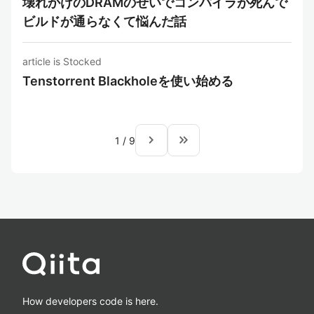
壊れかけのDRAMのせいでコンパイラが死んで
ビルドが通らなくて悩んだ話
article is Stocked
Tenstorrent Blackholeを使い始める
navigate_next
keyboard_double_arrow_right
1
/
9
How developers code is here.