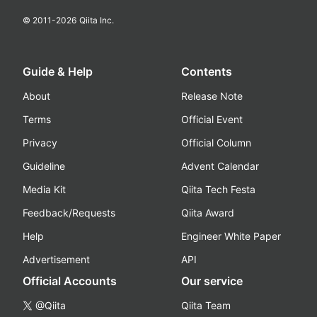
© 2011-
2026
Qiita Inc.
Guide & Help
Contents
About
Release Note
Terms
Official Event
Privacy
Official Column
Guideline
Advent Calendar
Media Kit
Qiita Tech Festa
Feedback/Requests
Qiita Award
Help
Engineer White Paper
Advertisement
API
Official Accounts
Our service
@Qiita
Qiita Team