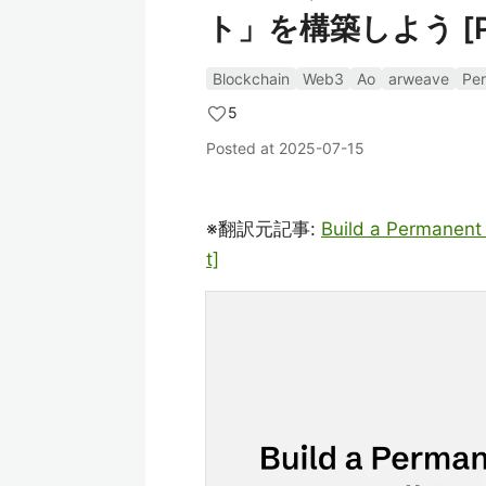
ト」を構築しよう [Per
Blockchain
Web3
Ao
arweave
Pe
5
Posted at
2025-07-15
※翻訳元記事:
Build a Permanent 
t]