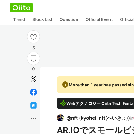
Trend
Stock List
Question
Official Event
Offici
5
0
info
More than 1 year has passed sin
Webテクノロジー Qiita Tech Festa
more_horiz
@
nft
(
kyohei_nft(へいきょ)
)
in
AR.IOでスモー