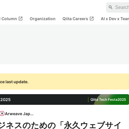
search
open_in_new
open_in_new
al Column
Organization
Qiita Careers
AI x Dev x Tea
ce last update.
 2025
Qiita Tech Festa
2025
Arweave Japan
ルビジネスのための「永久ウェブサイ