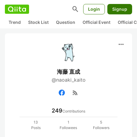
search
Login
Signup
Trend
Stock List
Question
Official Event
Official
more_horiz
海藤 直成
@naoaki_kaito
rss_feed
249
Contributions
13
1
5
Posts
Followees
Followers