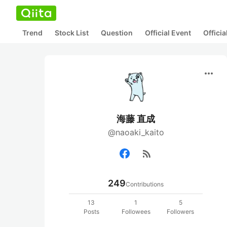
Trend
Stock List
Question
Official Event
Offici
more_horiz
海藤 直成
@naoaki_kaito
rss_feed
249
Contributions
13
1
5
Posts
Followees
Followers