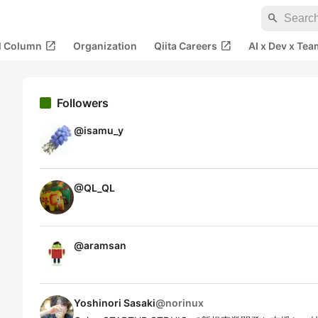
search
open_in_new
open_in_new
al Column
Organization
Qiita Careers
AI x Dev x Tea
Followers
@
isamu_y
@
QL_QL
@
aramsan
Yoshinori Sasaki
@
norinux