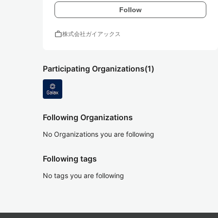
Follow
work
株式会社ガイアックス
Participating Organizations
(1)
Following Organizations
No Organizations you are following
Following tags
No tags you are following