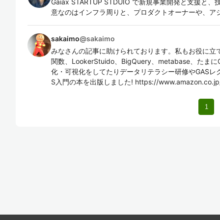
Gaiax STARTUP STDUIO で新規事業開発と支
意なのはインフラ周りと、プロダクトオーナーや、ア
sakaimo
@
sakaimo
みなさんの記事に助けられております。私もお役に立てる
関数、LookerStuido、BigQuery、metabase、
化・可視化をしてたりデータリテラシー研修やGASレ
S入門の本を出版しました! https://www.amazon.co.jp/
1