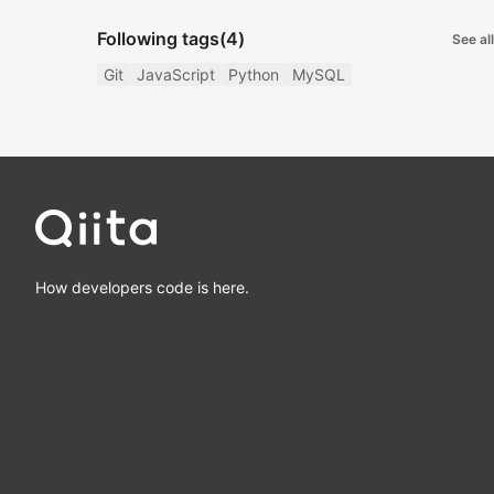
Following tags
(4)
See all
Git
JavaScript
Python
MySQL
How developers code is here.