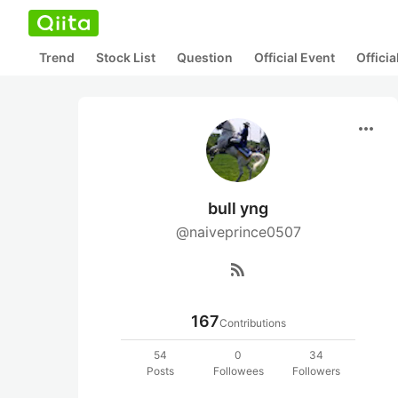
Trend
Stock List
Question
Official Event
Offici
more_horiz
bull yng
@naiveprince0507
rss_feed
167
Contributions
54
0
34
Posts
Followees
Followers