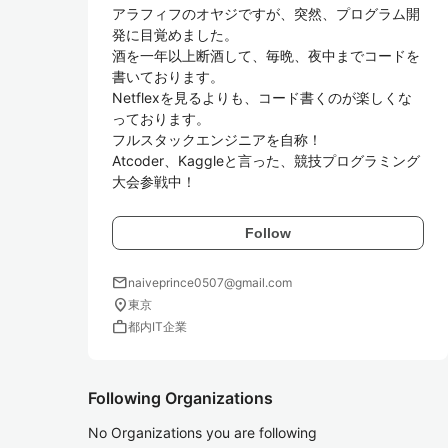
アラフィフのオヤジですが、突然、プログラム開
発に目覚めました。

酒を一年以上断酒して、毎晩、夜中までコードを
書いております。

Netflexを見るよりも、コード書くのが楽しくな
っております。

フルスタックエンジニアを自称！

Atcoder、Kaggleと言った、競技プログラミング
大会参戦中！
Follow
mail
naiveprince0507@gmail.com
location_on
東京
work
都内IT企業
Following Organizations
No Organizations you are following