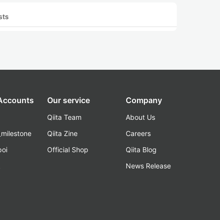
sts
 Accounts
Our service
Company
Qiita Team
About Us
_milestone
Qiita Zine
Careers
poi
Official Shop
Qiita Blog
k
News Release