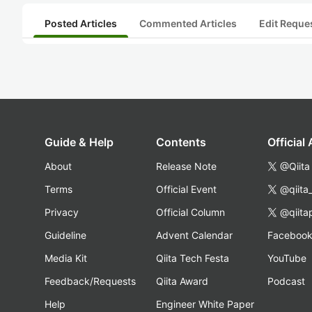
Posted Articles
Commented Articles
Edit Reque
Guide & Help
Contents
Official
About
Release Note
@Qiita
Terms
Official Event
@qiita
Privacy
Official Column
@qiita
Guideline
Advent Calendar
Faceboo
Media Kit
Qiita Tech Festa
YouTube
Feedback/Requests
Qiita Award
Podcast
Help
Engineer White Paper