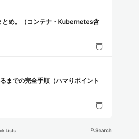
要機能まとめ。（コンテナ・Kubernetes含
に公開するまでの完全手順（ハマりポイント
search
Search
ck Lists