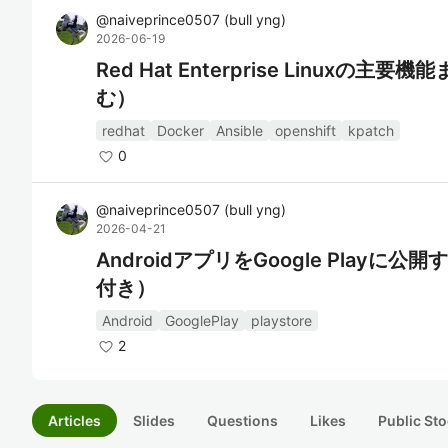
@
naiveprince0507
(
bull yng
)
2026-06-19
Red Hat Enterprise Linuxの主
む）
redhat
Docker
Ansible
openshift
kpatch
0
@
naiveprince0507
(
bull yng
)
2026-04-21
AndroidアプリをGoogle Play
付き）
Android
GooglePlay
playstore
2
Articles
Slides
Questions
Likes
Public Sto