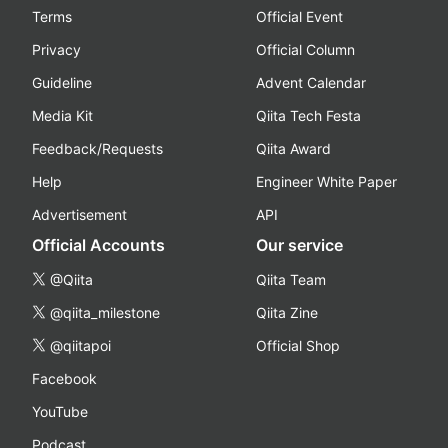
Terms
Official Event
Privacy
Official Column
Guideline
Advent Calendar
Media Kit
Qiita Tech Festa
Feedback/Requests
Qiita Award
Help
Engineer White Paper
Advertisement
API
Official Accounts
Our service
@Qiita
Qiita Team
@qiita_milestone
Qiita Zine
@qiitapoi
Official Shop
Facebook
YouTube
Podcast