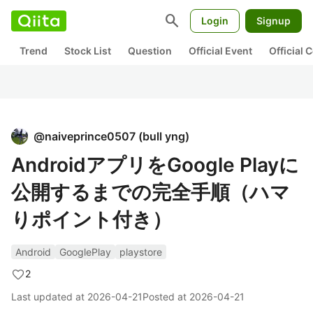
search
Login
Signup
Trend
Stock List
Question
Official Event
Official
@
naiveprince0507
(
bull yng
)
AndroidアプリをGoogle Playに
公開するまでの完全手順（ハマ
りポイント付き）
Android
GooglePlay
playstore
2
Last updated at
2026-04-21
Posted at
2026-04-21