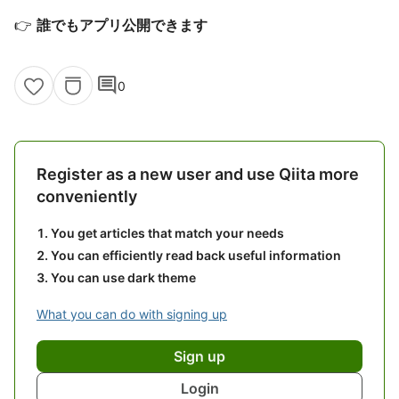
👉
誰でもアプリ公開できます
comment
0
Register as a new user and use Qiita more
conveniently
You get articles that match your needs
You can efficiently read back useful information
You can use dark theme
What you can do with signing up
Sign up
Login