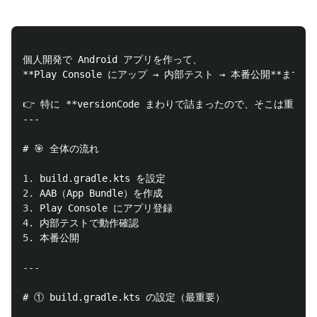
**Play Console にアップ → 内部テスト → 本番公開**
までや
👉 特に **versionCode まわりで詰まったので、そこは重点的
# 🎯 全体の流れ
1.
2.
3.
4.
5.
# ① build.gradle.kts の設定（最重要）