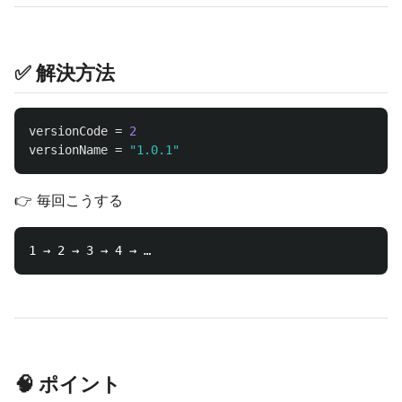
✅ 解決方法
versionCode
=
2
versionName
=
"1.0.1"
👉 毎回こうする
🧠 ポイント