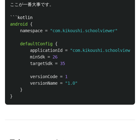
ここが一番大事です。

```
android
{
namespace
=
"com.kikoushi.schoolviewer"
defaultConfig
{
applicationId
=
"com.kikoushi.schoolviewer"
minSdk
=
26
targetSdk
=
35
versionCode
=
1
versionName
=
"1.0"
}
}