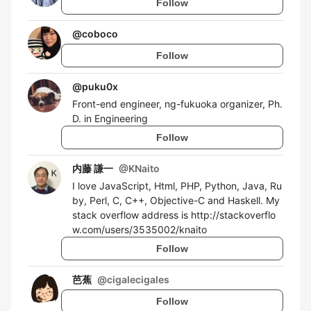
Follow
@
coboco
Follow
@
puku0x
Front-end engineer, ng-fukuoka organizer, Ph.
D. in Engineering
Follow
内藤 謙一
@
KNaito
I love JavaScript, Html, PHP, Python, Java, Ru
by, Perl, C, C++, Objective-C and Haskell. My
stack overflow address is http://stackoverflo
w.com/users/3535002/knaito
Follow
芭蕉
@
cigalecigales
Follow