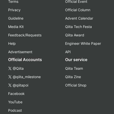
Terms
Official Event
Privacy
Official Column
Guideline
Advent Calendar
Media Kit
Qiita Tech Festa
Feedback/Requests
Qiita Award
Help
Engineer White Paper
Advertisement
API
Official Accounts
Our service
@Qiita
Qiita Team
@qiita_milestone
Qiita Zine
@qiitapoi
Official Shop
Facebook
YouTube
Podcast