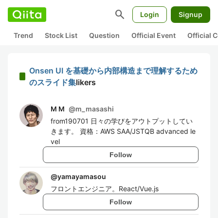
search
Login
Signup
Trend
Stock List
Question
Official Event
Official
Onsen UI を基礎から内部構造まで理解するため
のスライド集
likers
M M
@
m_masashi
from190701 日々の学びをアウトプットしてい
きます。 資格：AWS SAA/JSTQB advanced le
vel
Follow
@
yamayamasou
フロントエンジニア。React/Vue.js
Follow