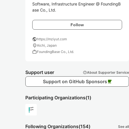
Software, Infrastructure Engineer @ FoundingB
ase Co., Ltd.
Follow
public
https://mziyut.com
location_on
Aichi, Japan
work
FoundingBase Co., Ltd.
Support user
help
About Supporter Service
Support on GitHub Sponsors
local_cafe
Participating Organizations
(1)
Following Organizations
(154)
See all