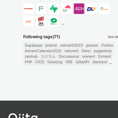
...
Following tags
(71)
See all
Supabase
prisma
reinvent2023
packer
Firefox
AdventCalendar2022
reinvent
Deno
pagerduty
zenhub
スクラム
Docusaurus
srenext
Exment
PHP
CICD
Datadog
SRE
QiitaAPI
slackbot