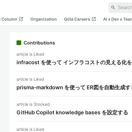
search
open_in_new
open_in_new
al Column
Organization
Qiita Careers
AI x Dev x Tea
Contributions
article is Liked
infracost を使って インフラコストの見える化
article is Liked
prisma-markdown を使って ER図を自動生成す
article is Stocked
GitHub Copilot knowledge bases を設定する
article is Liked