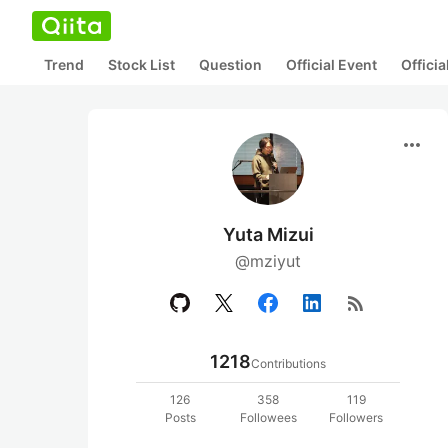
Trend
Stock List
Question
Official Event
Offici
more_horiz
Yuta Mizui
@mziyut
rss_feed
1218
Contributions
126
358
119
Posts
Followees
Followers