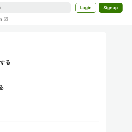
Login
Signup
open_in_new
m
をする
る