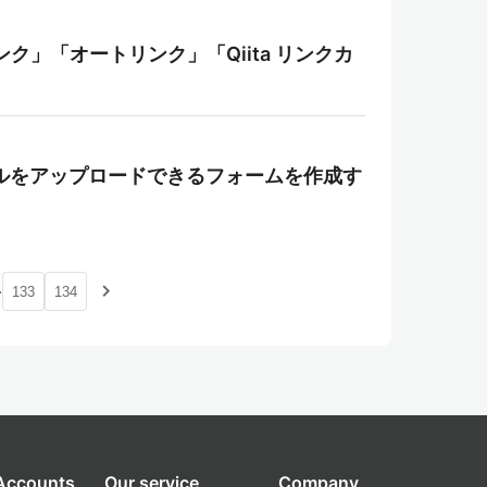
リンク」「オートリンク」「Qiita リンクカ
ive にファイルをアップロードできるフォームを作成す
…
navigate_next
133
134
 Accounts
Our service
Company