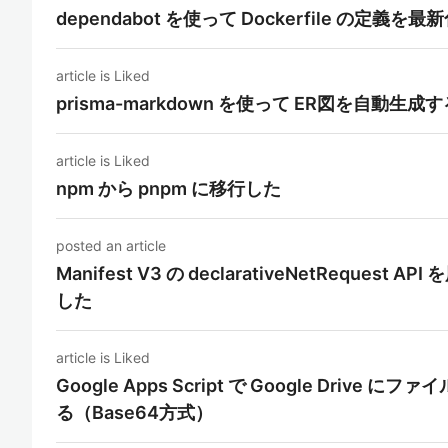
dependabot を使って Dockerfile の定義を
article is Liked
prisma-markdown を使って ER図を自動生成す
article is Liked
npm から pnpm に移行した
posted an article
Manifest V3 の declarativeNetReque
した
article is Liked
Google Apps Script で Google Dr
る（Base64方式）