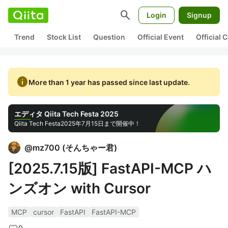
search
Login
Signup
Trend
Stock List
Question
Official Event
Official
info
More than 1 year has passed since last update.
エディタ Qiita Tech Festa 2025
Qiita Tech Festa
2025年7月15日まで開催中！
@
mz700
(
そんちゃー君
)
[2025.7.15版] FastAPI-MCP ハ
ンズオン with Cursor
MCP
cursor
FastAPI
FastAPI-MCP
0