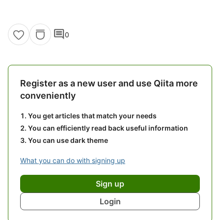
comment
0
Register as a new user and use Qiita more
conveniently
You get articles that match your needs
You can efficiently read back useful information
You can use dark theme
What you can do with signing up
Sign up
Login