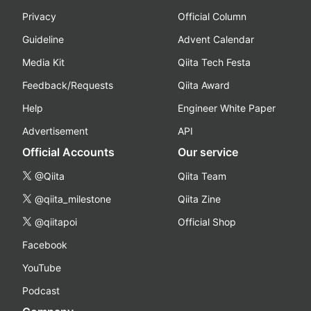
Privacy
Official Column
Guideline
Advent Calendar
Media Kit
Qiita Tech Festa
Feedback/Requests
Qiita Award
Help
Engineer White Paper
Advertisement
API
Official Accounts
Our service
@Qiita
Qiita Team
@qiita_milestone
Qiita Zine
@qiitapoi
Official Shop
Facebook
YouTube
Podcast