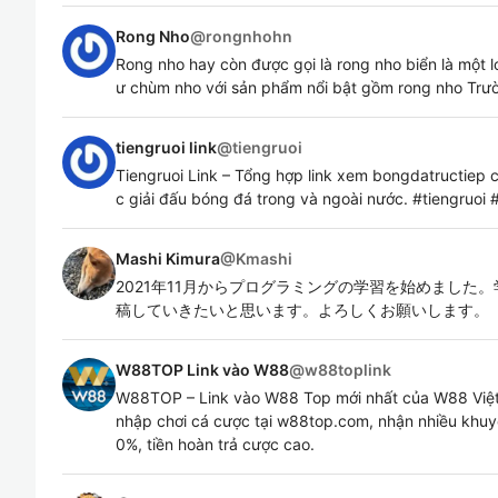
Rong Nho
@
rongnhohn
Rong nho hay còn được gọi là rong nho biển là một l
ư chùm nho với sản phẩm nổi bật gồm rong nho Trư
tiengruoi link
@
tiengruoi
Tiengruoi Link – Tổng hợp link xem bongdatructiep c
c giải đấu bóng đá trong và ngoài nước. #tiengruoi #
Mashi Kimura
@
Kmashi
2021年11月からプログラミングの学習を始めました
稿していきたいと思います。よろしくお願いします。
W88TOP Link vào W88
@
w88toplink
W88TOP – Link vào W88 Top mới nhất của W88 Việ
nhập chơi cá cược tại w88top.com, nhận nhiều khu
0%, tiền hoàn trả cược cao.