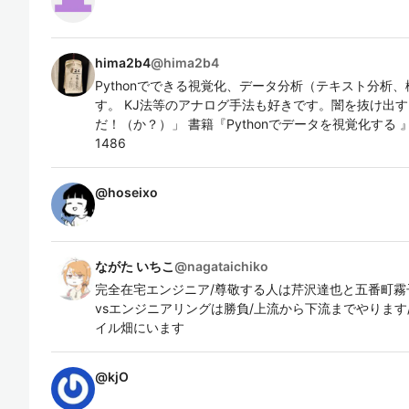
hima2b4
@
hima2b4
Pythonでできる視覚化、データ分析（テキスト分析
す。 KJ法等のアナログ手法も好きです。闇を抜け出
だ！（か？）」 書籍『Pythonでデータを視覚化する 』 https:/
1486
@
hoseixo
ながた いちこ
@
nagataichiko
完全在宅エンジニア/尊敬する人は芹沢達也と五番町霧
vsエンジニアリングは勝負/上流から下流までやります
イル畑にいます
@
kjO