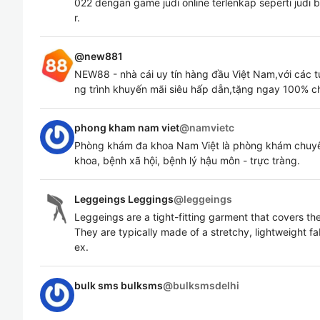
022 dengan game judi online terlenkap seperti judi bo
r.
@
new881
NEW88 - nhà cái uy tín hàng đầu Việt Nam,với các t
ng trình khuyến mãi siêu hấp dẫn,tặng ngay 100% ch
phong kham nam viet
@
namvietc
Phòng khám đa khoa Nam Việt là phòng khám chuyên
khoa, bệnh xã hội, bệnh lý hậu môn - trực tràng.
Leggeings Leggings
@
leggeings
Leggeings are a tight-fitting garment that covers the
They are typically made of a stretchy, lightweight f
ex.
bulk sms bulksms
@
bulksmsdelhi