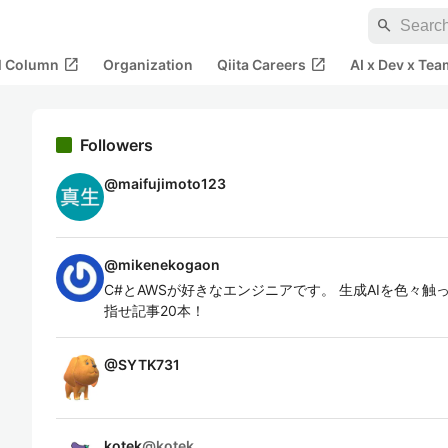
search
open_in_new
open_in_new
al Column
Organization
Qiita Careers
AI x Dev x Tea
Followers
@
maifujimoto123
@
mikenekogaon
C#とAWSが好きなエンジニアです。 生成AIを色々触っ
指せ記事20本！
@
SYTK731
kotek
@
kotek