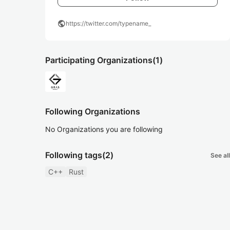
public
https://twitter.com/typename_
Participating Organizations
(1)
Following Organizations
No Organizations you are following
Following tags
(2)
See all
C++
Rust