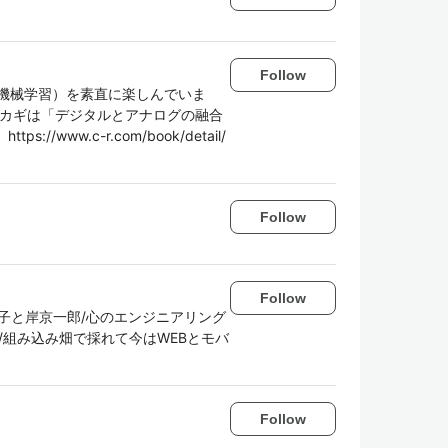
Follow
、機械学習）を素直に楽しんでいま
すカギは「デジタルとアナログの融合
/www.c-r.com/book/detail/
Follow
Follow
子と岸京一郎/心のエンジニアリング
/組み込み畑で採れて今はWEBとモバ
Follow