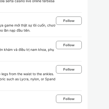
la serta casino live online terbesa
Follow
ựa game mới thật sự lôi cuốn, chươ
o lần nạp đầu tiên.
Follow
 khám và điều trị nam khoa, phụ
Follow
 legs from the waist to the ankles.
abric such as Lycra, nylon, or Spand
Follow