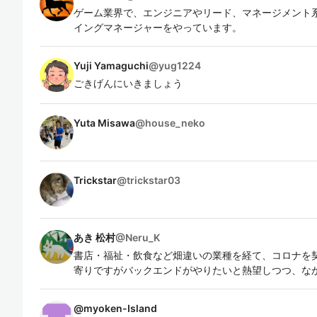
ゲーム業界で、エンジニアやリード、マネージメント系
イングマネージャーをやっています。
Yuji Yamaguchi
@
yug1224
ごきげんにいきましょう
Yuta Misawa
@
house_neko
Trickstar
@
trickstar03
あき 松村
@
Neru_K
書店・福祉・飲食など畑違いの業種を経て、コロナを
寄りですがバックエンドがやりたいと熱望しつつ、な
@
myoken-Island