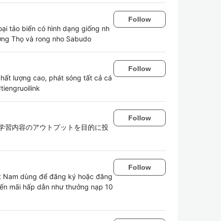
Follow
oại tảo biển có hình dạng giống nh
ờng Thọ và rong nho Sabudo
Follow
hất lượng cao, phát sóng tất cả cá
tiengruoilink
Follow
。学習内容のアウトプットを目的に投
Follow
t Nam dùng để đăng ký hoặc đăng
yến mãi hấp dẫn như thưởng nạp 10