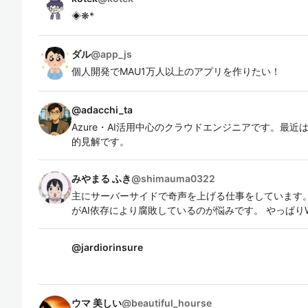
◈❋*
ダル
@
app_js
個人開発でMAU1万人以上のアプリを作りたい！
@
adacchi_ta
Azure・AI活用中心のクラウドエンジニアです。最近は
的見解です。
みやまる ふき
@
shimauma0322
主にサーバーサイドで奇声を上げる仕事をしています。
がAI依存により腐敗しているのが悩みです。 やっぱり
@
jardiorinsure
ウマ 美しい
@
beautiful_hourse