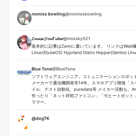
nomiss bowling
@
nomissbowling
𝓛𝓸𝓾𝓲𝓼𝓮 𝓨𝓸𝓾𝓣𝓾𝓫𝓮𝓻
@
miosky521
基本的に記事はZennに書いています。 リンクはWeb欄へ。
Linux(ElysiaOS) Hyprland Distro Hopper(Gentoo Linu
Blue Tone
@
BlueTone
ソフトウェアエンジニア。コミュニケーションロボット
メーカーで通信機開発等14年。スマホアプリ開発「ス
イル、テスト自動化、puredata等 メイカー活動も。Ar
作ったり「ネット対戦ファミコン」「モヒートボット
ラマー。
@
dogTK