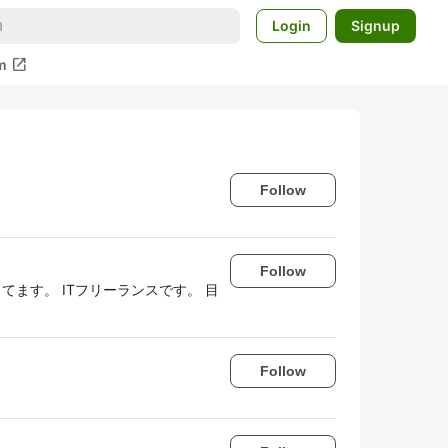
Login
Signup
open_in_new
m
Follow
Follow
てます。 ITフリーランスです。 目
Follow