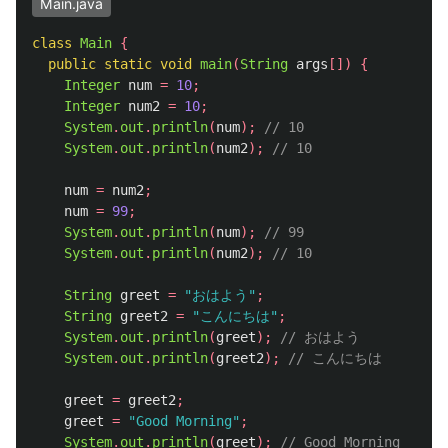
Main.java
class
Main
{
public
static
void
main
(
String
args
[])
{
Integer
num
=
10
;
Integer
num2
=
10
;
System
.
out
.
println
(
num
);
// 10
System
.
out
.
println
(
num2
);
// 10
num
=
num2
;
num
=
99
;
System
.
out
.
println
(
num
);
// 99
System
.
out
.
println
(
num2
);
// 10
String
greet
=
"おはよう"
;
String
greet2
=
"こんにちは"
;
System
.
out
.
println
(
greet
);
// おはよう
System
.
out
.
println
(
greet2
);
// こんにちは
greet
=
greet2
;
greet
=
"Good Morning"
;
System
.
out
.
println
(
greet
);
// Good Morning