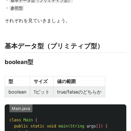
・
基本データ型（プリミティブ型）
・
参照型
それぞれを見ていきましょう。
基本データ型（プリミティブ型）
boolean型
型
サイズ
値の範囲
boolean
1ビット
true/falseのどちらか
Main.java
class
Main
{
public
static
void
main
(
String
args
[])
{