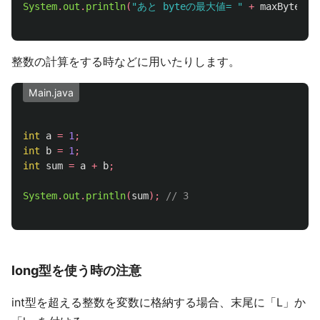
System
.
out
.
println
(
"あと byteの最大値= "
+
maxByte
);
整数の計算をする時などに用いたりします。
Main.java
int
a
=
1
;
int
b
=
1
;
int
sum
=
a
+
b
;
System
.
out
.
println
(
sum
);
// 3
long型を使う時の注意
int型を超える整数を変数に格納する場合、末尾に「L」か