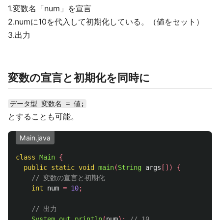
1.変数名「num」を宣言
2.numに10を代入して初期化している。（値をセット）
3.出力
変数の宣言と初期化を同時に
データ型 変数名 = 値;
とすることも可能。
Main.java
class
Main
{
public
static
void
main
(
String
args
[])
{
// 変数の宣言と初期化
int
num
=
10
;
// 出力
System
.
out
.
println
(
num
);
// 10