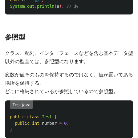
System
.
out
.
println
(
a
);
// あ
参照型
クラス、配列、インターフェースなどを含む基本データ型
以外の型全ては、参照型になります。
変数が値そのものを保持するのではなく、値が置いてある
場所を保持する。
どこに格納されているか参照しているので参照型。
Test.java
public
class
Test
{
public
int
number
=
0
;
}