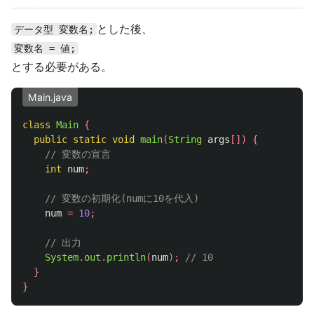
とした後、
データ型 変数名;
変数名 = 値;
とする必要がある。
Main.java
class
Main
{
public
static
void
main
(
String
args
[])
{
// 変数の宣言
int
num
;
// 変数の初期化(numに10を代入)
num
=
10
;
// 出力
System
.
out
.
println
(
num
);
// 10
}
}