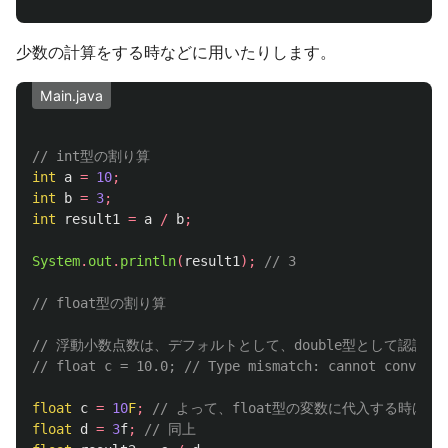
少数の計算をする時などに用いたりします。
Main.java
// int型の割り算
int
a
=
10
;
int
b
=
3
;
int
result1
=
a
/
b
;
System
.
out
.
println
(
result1
);
// 3
// float型の割り算
// 浮動小数点数は、デフォルトとして、double型として認識さ
// float c = 10.0; // Type mismatch: cannot convert 
float
c
=
10
F
;
// よって、float型の変数に代入する時は末
float
d
=
3
f
;
// 同上