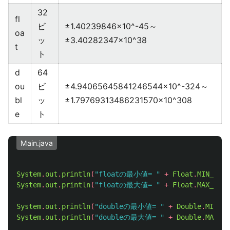
32
fl
ビ
±1.40239846×10^-45～
oa
ッ
±3.40282347×10^38
t
ト
d
64
ou
ビ
±4.94065645841246544×10^-324～
bl
ッ
±1.79769313486231570×10^308
e
ト
Main.java
System
.
out
.
println
(
"floatの最小値= "
+
Float
.
MIN_VALU
System
.
out
.
println
(
"floatの最大値= "
+
Float
.
MAX_VALU
System
.
out
.
println
(
"doubleの最小値= "
+
Double
.
MIN_VA
System
.
out
.
println
(
"doubleの最大値= "
+
Double
.
MAX_VA