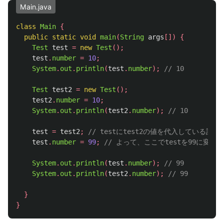
Main.java
class
Main
{
public
static
void
main
(
String
args
[])
{
Test
test
=
new
Test
();
test
.
number
=
10
;
System
.
out
.
println
(
test
.
number
);
// 10
Test
test2
=
new
Test
();
test2
.
number
=
10
;
System
.
out
.
println
(
test2
.
number
);
// 10
test
=
test2
;
// testにtest2の値を代入している
test
.
number
=
99
;
// よって、ここでtestを99に変更
System
.
out
.
println
(
test
.
number
);
// 99
System
.
out
.
println
(
test2
.
number
);
// 99
}
}