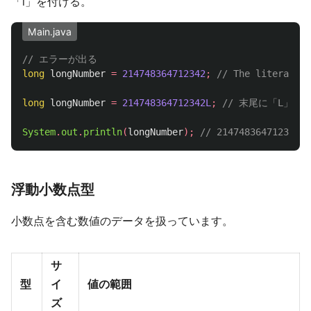
「l」を付ける。
Main.java
// エラーが出る
long
longNumber
=
214748364712342
;
// The literal 21
long
longNumber
=
214748364712342L
;
// 末尾に「L」か
System
.
out
.
println
(
longNumber
);
// 214748364712342
浮動小数点型
小数点を含む数値のデータを扱っています。
サ
型
イ
値の範囲
ズ