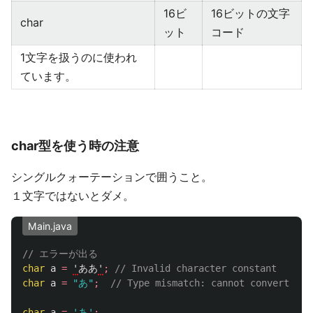
16ビ
16ビットの文字
char
ット
コード
1文字を扱うのに使われ
ています。
char型を使う時の注意
シングルクォーテーションで囲うこと。
１文字ではないとダメ。
Main.java
// エラーが出る
char
a
=
'
ああ
'
;
// Invalid character constant
char
a
=
"あ"
;
// Type mismatch: cannot convert fro
char
a
=
'あ'
;