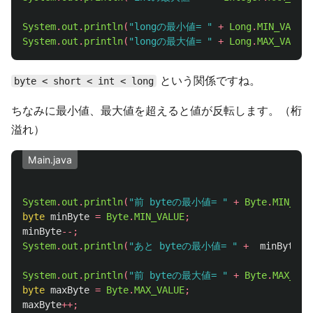
System
.
out
.
println
(
"longの最小値= "
+
Long
.
MIN_VALUE
)
System
.
out
.
println
(
"longの最大値= "
+
Long
.
MAX_VALUE
)
という関係ですね。
byte < short < int < long
ちなみに最小値、最大値を超えると値が反転します。（桁
溢れ）
Main.java
System
.
out
.
println
(
"前 byteの最小値= "
+
Byte
.
MIN_VAL
byte
minByte
=
Byte
.
MIN_VALUE
;
minByte
--;
System
.
out
.
println
(
"あと byteの最小値= "
+
minByte
);
System
.
out
.
println
(
"前 byteの最大値= "
+
Byte
.
MAX_VAL
byte
maxByte
=
Byte
.
MAX_VALUE
;
maxByte
++;