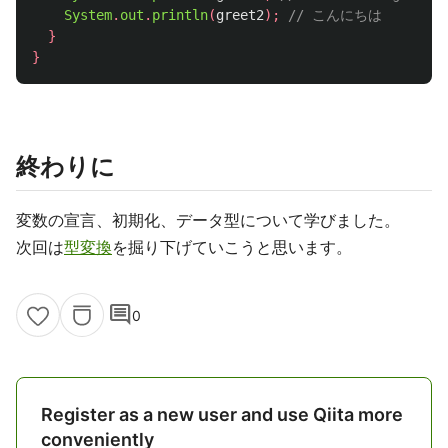
System
.
out
.
println
(
greet2
);
// こんにちは
}
}
終わりに
変数の宣言、初期化、データ型について学びました。
次回は
型変換
を掘り下げていこうと思います。
comment
0
Register as a new user and use Qiita more
conveniently