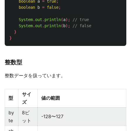
boolean
a
=
true
;
boolean
b
=
false
;
System
.
out
.
println
(
a
);
// true
System
.
out
.
println
(
b
);
// false
}
}
整数型
整数データを扱っています。
サイ
型
値の範囲
ズ
by
8ビ
-128〜127
te
ット