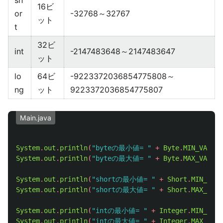
sh
16ビ
or
-32768～32767
ット
t
32ビ
int
-2147483648～2147483647
ット
lo
64ビ
-9223372036854775808～
ng
ット
9223372036854775807
Main.java
System
.
out
.
println
(
"byteの最小値= "
+
Byte
.
MIN_VALUE
)
System
.
out
.
println
(
"byteの最大値= "
+
Byte
.
MAX_VALUE
)
System
.
out
.
println
(
"shortの最小値= "
+
Short
.
MIN_VALU
System
.
out
.
println
(
"shortの最大値= "
+
Short
.
MAX_VALU
System
.
out
.
println
(
"intの最小値= "
+
Integer
.
MIN_VALU
System
.
out
.
println
(
"intの最大値= "
+
Integer
.
MAX_VALU