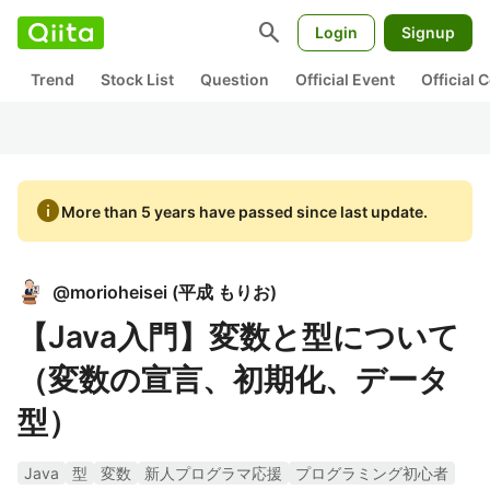
search
Login
Signup
Trend
Stock List
Question
Official Event
Official
info
More than 5 years have passed since last update.
@
morioheisei
(
平成 もりお
)
【Java入門】変数と型について
（変数の宣言、初期化、データ
型）
Java
型
変数
新人プログラマ応援
プログラミング初心者