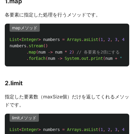
1.map
各要素に指定した処理を行うメソッドです。
mapメソッド
List
<
Integer
>
numbers
=
Arrays
.
asList
(
1
,
2
,
3
,
4
,
5
)
numbers
.
stream
()
.
map
(
num
->
num
*
2
)
// 各要素を2倍にする
.
forEach
(
num
->
System
.
out
.
print
(
num
+
" "
));
2.limit
指定した要素数（maxSize個）だけを返してくれるメソッ
ドです。
limitメソッド
List
<
Integer
>
numbers
=
Arrays
.
asList
(
1
,
2
,
3
,
4
,
5
)