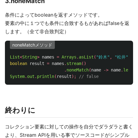
3.noneMatch
条件によってbooleanを返すメソッドです。
要素の中に１つでも条件に合致するもがあればfalseを返
します。（全て非合致判定）
noneMatchメソッド
List
<
String
>
names
=
Arrays
.
asList
(
"鈴木"
,
"松井"
,
"
boolean
result
=
names
.
stream
()
.
noneMatch
(
name
->
name
.
length
System
.
out
.
println
(
result
);
// false
終わりに
コレクション要素に対しての操作を自分でダラダラと書く
より、Stream APIを用いる事でソースコードがシンプル