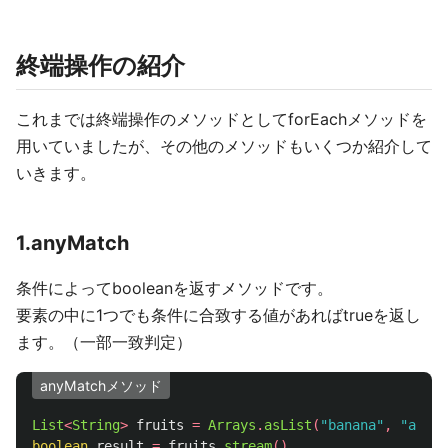
終端操作の紹介
これまでは終端操作のメソッドとしてforEachメソッドを
用いていましたが、その他のメソッドもいくつか紹介して
いきます。
1.anyMatch
条件によってbooleanを返すメソッドです。
要素の中に1つでも条件に合致する値があればtrueを返し
ます。（一部一致判定）
anyMatchメソッド
List
<
String
>
fruits
=
Arrays
.
asList
(
"banana"
,
"apple
boolean
result
=
fruits
.
stream
()