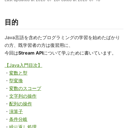
目的
Java言語を含めたプログラミングの学習を始めたばかり
の方、既学習者の方は復習用に、
今回は
Stream API
について学ぶために書いています。
【Java入門目次】
・
変数と型
・
型変換
・
変数のスコープ
・
文字列の操作
・
配列の操作
・
演算子
・
条件分岐
・
繰り返し処理