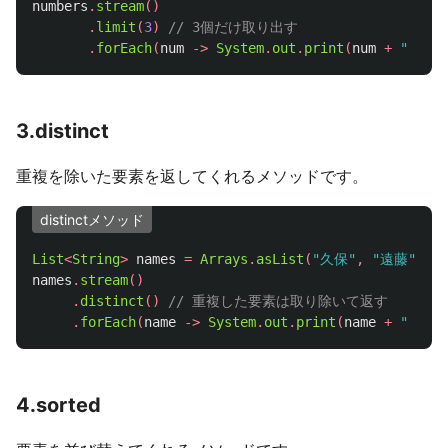
numbers
.
stream
()
.
limit
(
3
)
// 3個だけ取り出す
.
forEach
(
num
->
System
.
out
.
print
(
num
+
" "
));
3.distinct
重複を除いた要素を返してくれるメソッドです。
distinctメソッド
List
<
String
>
names
=
Arrays
.
asList
(
"久保"
,
"遠藤"
,
"
names
.
stream
()
.
distinct
()
// 重複した要素は取り除いて返す
.
forEach
(
name
->
System
.
out
.
print
(
name
+
" "
));
4.sorted