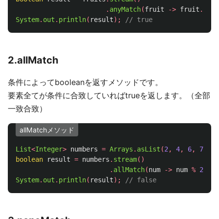
.
anyMatch
(
fruit
->
fruit
.
leng
System
.
out
.
println
(
result
);
// true
2.allMatch
条件によってbooleanを返すメソッドです。
要素全てが条件に合致していればtrueを返します。（全部
一致合致）
allMatchメソッド
List
<
Integer
>
numbers
=
Arrays
.
asList
(
2
,
4
,
6
,
7
,
8
,
boolean
result
=
numbers
.
stream
()
.
allMatch
(
num
->
num
%
2
==
System
.
out
.
println
(
result
);
// false