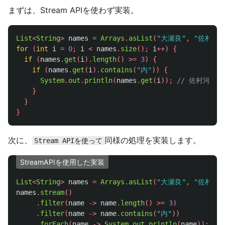
まずは、Stream APIを使わず実装。
List
<
String
>
names
=
Arrays
.
asList
(
"大瀬良"
,
"佐村河内
for
(
int
i
=
0
;
i
<
names
.
size
();
i
++)
{
if
(
names
.
get
(
i
).
length
()
>=
3
)
{
if
(
names
.
get
(
i
).
contains
(
"内"
))
{
System
.
out
.
println
(
names
.
get
(
i
));
// 佐村河内 
}
}
}
次に、
同様の処理を実装します。
Stream APIを使って
StreamAPIを使用した実装
List
<
String
>
names
=
Arrays
.
asList
(
"大瀬良"
,
"佐村河内
names
.
stream
()
.
filter
(
name
->
name
.
length
()
>=
3
)
.
filter
(
name
->
name
.
contains
(
"内"
))
.
forEach
(
name
->
System
.
out
.
println
(
name
));
//