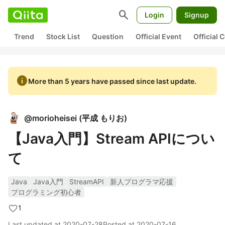
search
Login
Signup
Trend
Stock List
Question
Official Event
Official
info
More than 5 years have passed since last update.
@
morioheisei
(
平成 もりお
)
【Java入門】Stream APIについ
て
Java
Java入門
StreamAPI
新人プログラマ応援
プログラミング初心者
1
Last updated at
2020-07-28
Posted at
2020-07-16