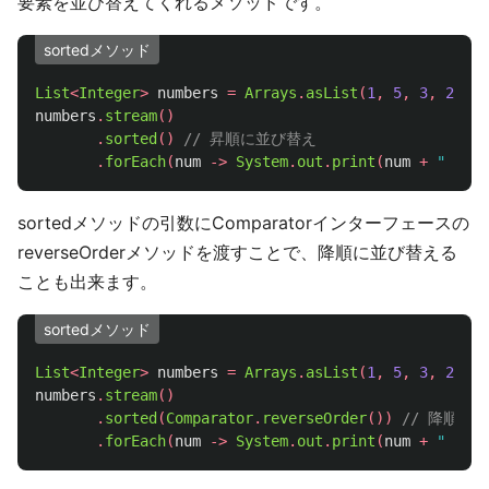
要素を並び替えてくれるメソッドです。
sortedメソッド
List
<
Integer
>
numbers
=
Arrays
.
asList
(
1
,
5
,
3
,
2
,
4
)
numbers
.
stream
()
.
sorted
()
// 昇順に並び替え
.
forEach
(
num
->
System
.
out
.
print
(
num
+
" "
));
sortedメソッドの引数にComparatorインターフェースの
reverseOrderメソッドを渡すことで、降順に並び替える
ことも出来ます。
sortedメソッド
List
<
Integer
>
numbers
=
Arrays
.
asList
(
1
,
5
,
3
,
2
,
4
)
numbers
.
stream
()
.
sorted
(
Comparator
.
reverseOrder
())
// 降順に
.
forEach
(
num
->
System
.
out
.
print
(
num
+
" "
));