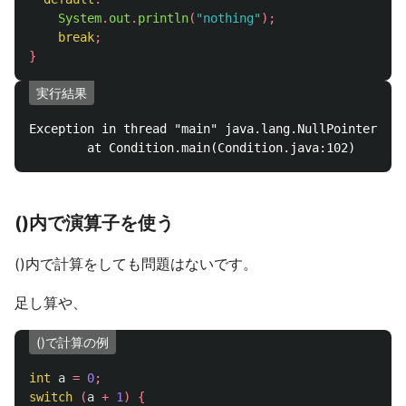
System
.
out
.
println
(
"nothing"
);
break
;
}
実行結果
Exception in thread "main" java.lang.NullPointerExce
()内で演算子を使う
()内で計算をしても問題はないです。
足し算や、
()で計算の例
int
a
=
0
;
switch
(
a
+
1
)
{