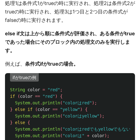
処理1は条件式1がtrueの時に実行され、処理2は条件式2が
trueの時に実行され、処理3は1つ目と2つ目の条件式が
falseの時に実行されます。
else if文は上から順に条件式が評価され、ある条件がtrue
であった場合にそのブロック内の処理文のみを実行しま
す。
例えば、
条件式ifがtrueの場合。
ifがtrueの例
String
color
=
"red"
;
if
(
color
==
"red"
)
{
System
.
out
.
println
(
"colorはred"
);
}
else
if
(
color
==
"yellow"
)
{
System
.
out
.
println
(
"colorはyellow"
);
}
else
{
System
.
out
.
println
(
"colorはredでもyellowでもない"
);
System
.
out
.
println
(
"colorは"
+
color
);