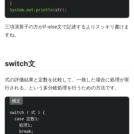
}
System
.
out
.
println
(
str
);
三項演算子の方がif-else文で記述するよりスッキリ書けま
すね。
switch文
式の評価結果と定数を比較して、一致した場合に処理が実
行される。という多分岐処理を行うための方法です。
構文
switch ( 式 ) {

  case 定数1:

    処理1;

    break;
