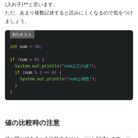
(入れ子)**と言います。
ただ、あまり複数記述すると読みにくくなるので気をつけ
ましょう。
ifのネスト
int
num
=
10
;
if
(
num
>
0
)
{
System
.
out
.
println
(
"numは正の値"
);
if
(
num
%
2
==
0
)
{
System
.
out
.
println
(
"numは偶数"
);
}
}
値の比較時の注意