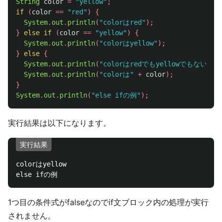
String
color
=
"yellow"
;
if
(
color
==
"red"
)
{
System
.
out
.
println
(
"colorはred"
);
}
else
if
(
color
==
"yellow"
)
{
System
.
out
.
println
(
"colorはyellow"
);
}
else
{
System
.
out
.
println
(
"colorはredでもyellowでもない"
);
System
.
out
.
println
(
"colorは"
+
color
);
}
System
.
out
.
println
(
"else ifの例"
);
実行結果は以下になります。
実行結果
colorはyellow

1つ目の条件式がfalseなのでif文ブロック内の処理が実行
されません。