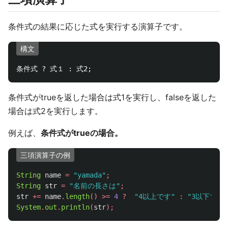
条件式の結果に応じた式を実行する演算子です。
構文
条件式がtrueを返した場合は式1を実行し、falseを返した
場合は式2を実行します。
例えば、
条件式がtrueの場合。
三項演算子の例
String
name
=
"yamada"
;
String
str
=
"名前の長さは"
;
str
+=
name
.
length
()
>=
4
?
"4以上です"
:
"3以下です"
System
.
out
.
println
(
str
);