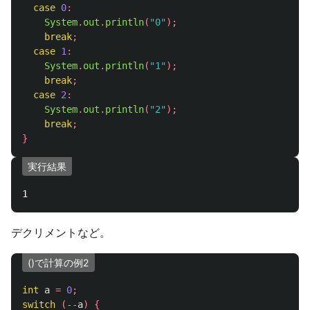
case
0
:
System
.
out
.
println
(
"0"
);
break
;
case
1
:
System
.
out
.
println
(
"1"
);
break
;
case
2
:
System
.
out
.
println
(
"2"
);
break
;
}
実行結果
デクリメントなど。
()で計算の例2
int
a
=
0
;
switch
(--
a
)
{