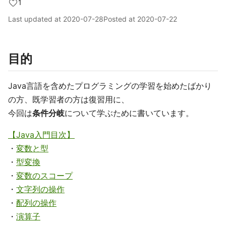
1
Last updated at
2020-07-28
Posted at
2020-07-22
目的
Java言語を含めたプログラミングの学習を始めたばかり
の方、既学習者の方は復習用に、
今回は
条件分岐
について学ぶために書いています。
【Java入門目次】
・
変数と型
・
型変換
・
変数のスコープ
・
文字列の操作
・
配列の操作
・
演算子