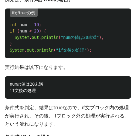
ifがtrueの例
int
num
=
10
;
if
(
num
<
20
)
{
System
.
out
.
println
(
"numの値は20未満"
);
}
System
.
out
.
println
(
"if文後の処理"
);
実行結果は以下になります。
numの値は20未満

条件式を判定、結果はtrueなので、if文ブロック内の処理
が実行され、その後、ifブロック外の処理が実行される。
という流れになります。