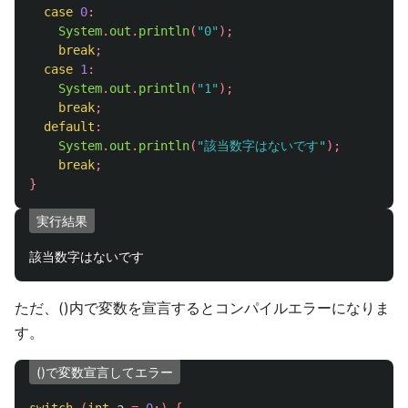
case
0
:
System
.
out
.
println
(
"0"
);
break
;
case
1
:
System
.
out
.
println
(
"1"
);
break
;
default
:
System
.
out
.
println
(
"該当数字はないです"
);
break
;
}
実行結果
ただ、()内で変数を宣言するとコンパイルエラーになりま
す。
()で変数宣言してエラー