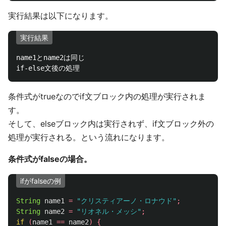
実行結果は以下になります。
実行結果
name1とname2は同じ

条件式がtrueなのでif文ブロック内の処理が実行されま
す。
そして、elseブロック内は実行されず、if文ブロック外の
処理が実行される。という流れになります。
条件式がfalseの場合。
ifがfalseの例
String
name1
=
"クリスティアーノ・ロナウド"
;
String
name2
=
"リオネル・メッシ"
;
if
(
name1
==
name2
)
{