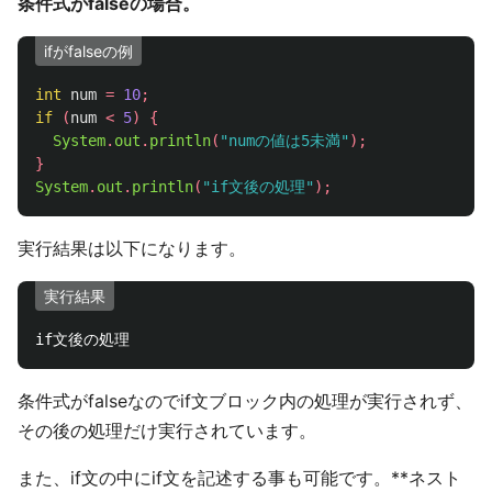
条件式がfalseの場合。
ifがfalseの例
int
num
=
10
;
if
(
num
<
5
)
{
System
.
out
.
println
(
"numの値は5未満"
);
}
System
.
out
.
println
(
"if文後の処理"
);
実行結果は以下になります。
実行結果
条件式がfalseなのでif文ブロック内の処理が実行されず、
その後の処理だけ実行されています。
また、if文の中にif文を記述する事も可能です。**ネスト