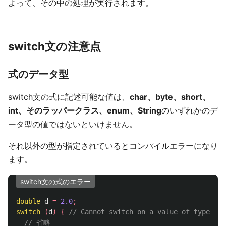
よって、その中の処理が実行されます。
switch文の注意点
式のデータ型
switch文の式に記述可能な値は、
char、byte、short、
int、そのラッパークラス、enum、String
のいずれかのデ
ータ型の値ではないといけません。
それ以外の型が指定されているとコンパイルエラーになり
ます。
switch文の式のエラー
double
d
=
2.0
;
switch
(
d
)
{
// Cannot switch on a value of type dou
// 省略