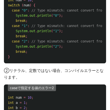
int
num
=
10
;
switch
(
num
)
{
case
"0"
:
// Type mismatch: cannot convert from St
System
.
out
.
println
(
"0"
);
break
;
case
"1"
:
// Type mismatch: cannot convert from St
System
.
out
.
println
(
"1"
);
break
;
case
"2"
:
// Type mismatch: cannot convert from St
System
.
out
.
println
(
"2"
);
break
;
}
②リテラル、定数ではない場合、コンパイルエラーとな
ります。
caseで指定する値のエラー2
int
num
=
10
;
int
a
=
1
;
int
b
=
2
;