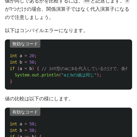
値が同じであるかを比較するには、
と記述します。
==
=
が1つだけの場合、関係演算子ではなく代入演算子になる
ので注意しましょう。
以下はコンパイルエラーになります。
無効なコード
int
a
=
20
;
int
b
=
50
;
if
(
a
=
b
)
{
// int型のaにbを代入しているだけで、条件
System
.
out
.
println
(
"aとbの値は同じ"
);
}
値の比較は以下の様にします。
有効なコード
int
a
=
50
;
int
b
=
50
;
if
(
a
==
b
)
{