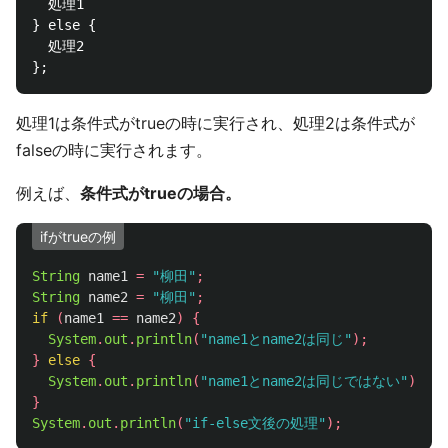
  処理1

} else {

  処理2

処理1は条件式がtrueの時に実行され、処理2は条件式が
falseの時に実行されます。
例えば、
条件式がtrueの場合。
ifがtrueの例
String
name1
=
"柳田"
;
String
name2
=
"柳田"
;
if
(
name1
==
name2
)
{
System
.
out
.
println
(
"name1とname2は同じ"
);
}
else
{
System
.
out
.
println
(
"name1とname2は同じではない"
);
}
System
.
out
.
println
(
"if-else文後の処理"
);