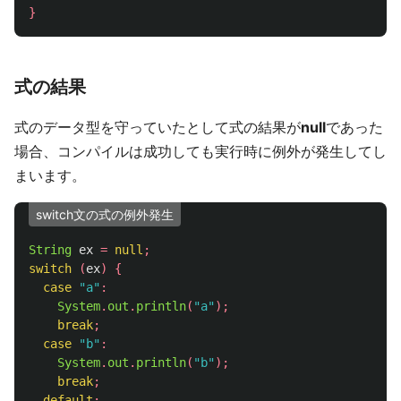
}
式の結果
式のデータ型を守っていたとして式の結果が
null
であった
場合、コンパイルは成功しても実行時に例外が発生してし
まいます。
switch文の式の例外発生
String
ex
=
null
;
switch
(
ex
)
{
case
"a"
:
System
.
out
.
println
(
"a"
);
break
;
case
"b"
:
System
.
out
.
println
(
"b"
);
break
;
default
: