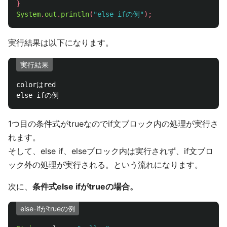
}
System
.
out
.
println
(
"else ifの例"
);
実行結果は以下になります。
実行結果
colorはred

1つ目の条件式がtrueなのでif文ブロック内の処理が実行さ
れます。
そして、else if、elseブロック内は実行されず、if文ブロ
ック外の処理が実行される。という流れになります。
次に、
条件式else ifがtrueの場合。
else-ifがtrueの例