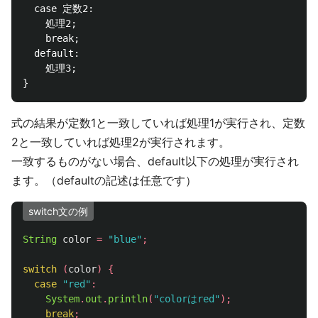
  case 定数2:

    処理2;

    break;

  default:

    処理3;

式の結果が定数1と一致していれば処理1が実行され、定数
2と一致していれば処理2が実行されます。
一致するものがない場合、default以下の処理が実行され
ます。（defaultの記述は任意です）
switch文の例
String
color
=
"blue"
;
switch
(
color
)
{
case
"red"
:
System
.
out
.
println
(
"colorはred"
);
break
;