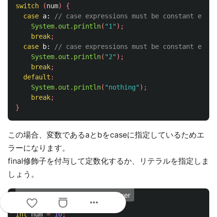
switch
(
num
)
{
case
a:
// case expressions must be constant expre
System
.
out
.
println
(
"1"
);
break
;
case
b:
// case expressions must be constant expre
System
.
out
.
println
(
"2"
);
break
;
default
:
System
.
out
.
println
(
"nothing"
);
break
;
}
この場合、変数であるaとbをcaseに指定しているためエ
ラーになります。
final修飾子を付与して定数化するか、リテラルを指定しま
しょう。
caseで指定する値のエラー2修正ver
more_horiz
int
num
=
10
;