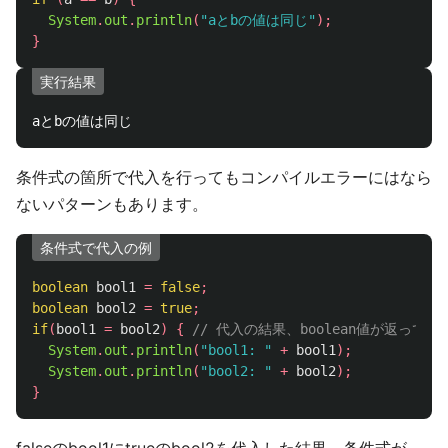
System
.
out
.
println
(
"aとbの値は同じ"
);
}
実行結果
条件式の箇所で代入を行ってもコンパイルエラーにはなら
ないパターンもあります。
条件式で代入の例
boolean
bool1
=
false
;
boolean
bool2
=
true
;
if
(
bool1
=
bool2
)
{
// 代入の結果、boolean値が返っ
System
.
out
.
println
(
"bool1: "
+
bool1
);
System
.
out
.
println
(
"bool2: "
+
bool2
);
}