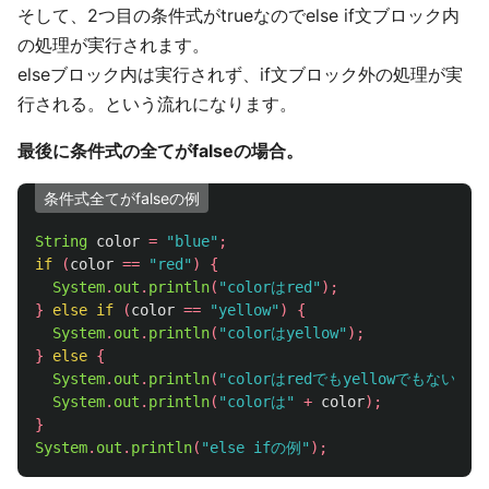
そして、2つ目の条件式がtrueなのでelse if文ブロック内
の処理が実行されます。
elseブロック内は実行されず、if文ブロック外の処理が実
行される。という流れになります。
最後に条件式の全てがfalseの場合。
条件式全てがfalseの例
String
color
=
"blue"
;
if
(
color
==
"red"
)
{
System
.
out
.
println
(
"colorはred"
);
}
else
if
(
color
==
"yellow"
)
{
System
.
out
.
println
(
"colorはyellow"
);
}
else
{
System
.
out
.
println
(
"colorはredでもyellowでもない"
);
System
.
out
.
println
(
"colorは"
+
color
);
}
System
.
out
.
println
(
"else ifの例"
);