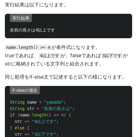
実行結果は以下になります。
実行結果
が条件式になります。
name.length() >= 4
trueであれば、
が、falseであれば
が
4以上です
3以下です
strに格納されている文字列と結合されます。
同じ処理をif-else文で記述すると以下の様になります。
if-elseの場合
String
name
=
"yamada"
;
String
str
=
"名前の長さは"
;
if
(
name
.
length
()
>=
4
)
{
str
+=
"4以上です"
;
}
else
{
str
+=
"3以下です"
;