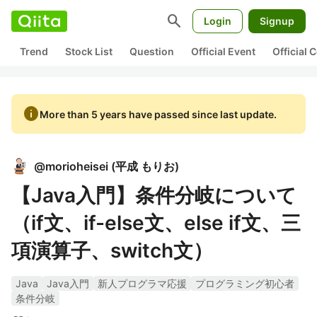
search
Login
Signup
Trend
Stock List
Question
Official Event
Official
info
More than 5 years have passed since last update.
@
morioheisei
(
平成 もりお
)
【Java入門】条件分岐について
（if文、if-else文、else if文、三
項演算子、switch文）
Java
Java入門
新人プログラマ応援
プログラミング初心者
条件分岐