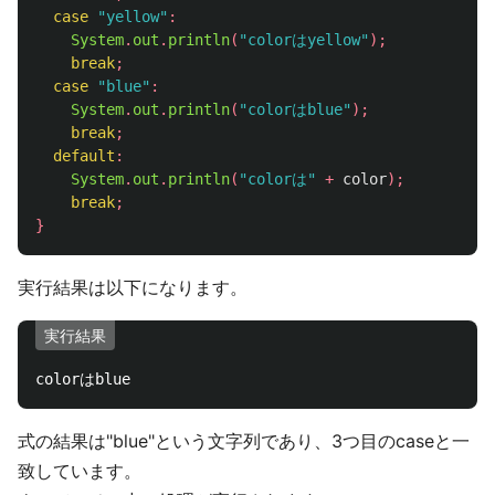
case
"yellow"
:
System
.
out
.
println
(
"colorはyellow"
);
break
;
case
"blue"
:
System
.
out
.
println
(
"colorはblue"
);
break
;
default
:
System
.
out
.
println
(
"colorは"
+
color
);
break
;
}
実行結果は以下になります。
実行結果
式の結果は"blue"という文字列であり、3つ目のcaseと一
致しています。