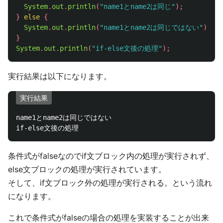
System
.
out
.
println
(
"name1とname2は同じ"
);
}
else
{
System
.
out
.
println
(
"name1とname2は同じではない"
);
}
System
.
out
.
println
(
"if-else文後の処理"
);
実行結果は以下になります。
実行結果
name1とname2は同じではない

条件式がfalseなのでif文ブロック内の処理が実行されず、
else文ブロックの処理が実行されています。
そして、if文ブロック外の処理が実行される。という流れ
になります。
これで条件式がfalseの場合の処理を実装することが出来