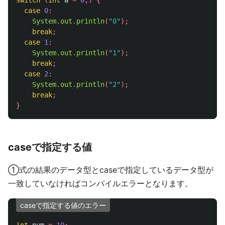
switch
(
int
a
=
0
;)
{
case
0
:
System
.
out
.
println
(
"0"
);
break
;
case
1
:
System
.
out
.
println
(
"1"
);
break
;
case
2
:
System
.
out
.
println
(
"2"
);
break
;
}
caseで指定する値
①式の結果のデータ型とcaseで指定しているデータ型が
一致していなければコンパイルエラーとなります。
caseで指定する値のエラー