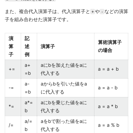
また、複合代入演算子は、代入演算子と
や
などの演算
+
-
子を組み合わせた演算子です。
演
記
算術演算子
算
述
演算子
の場合
子
例
a+
aにbを加えた値をaに
+=
a = a + b
=b
代入する
a-
aからbを引いた値をa
-=
a = a - b
=b
に代入する
a*=
aにbを乗じた値をaに
*=
a = a * b
b
代入する
a/=
aをbで割った値をaに
/=
a = a % b
b
代入する