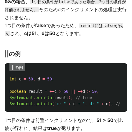
&&の場合
、
1つ目の条件がfalseであった場合、2つ目の条件が
そのためdのインクリメントの処理は実行
評価されません。
されません。
1つ目の条件が
false
であったため、
resultにはfalseが代
され、
cは51、dは50
となります。
入
||の例
||の例
int
c
=
50
,
d
=
50
;
boolean
result
=
++
c
>
50
||
++
d
>
50
;
System
.
out
.
println
(
result
);
// true
System
.
out
.
println
(
"c: "
+
c
+
", d: "
+
d
);
// c: 5
1つ目の条件は前置インクリメントなので、
51 > 50
で比
較が行われ、結果は
true
が返ります。