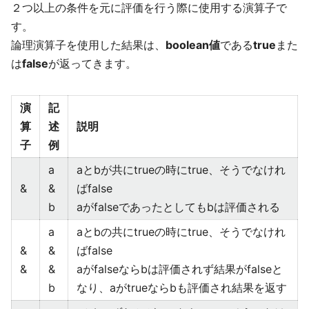
２つ以上の条件を元に評価を行う際に使用する演算子で
す。
論理演算子を使用した結果は、
boolean値
である
true
また
は
false
が返ってきます。
演
記
算
述
説明
子
例
a
aとbが共にtrueの時にtrue、そうでなけれ
&
&
ばfalse
b
aがfalseであったとしてもbは評価される
a
aとbの共にtrueの時にtrue、そうでなけれ
&
&
ばfalse
&
&
aがfalseならbは評価されず結果がfalseと
b
なり、aがtrueならbも評価され結果を返す