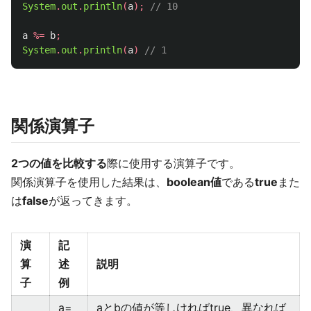
System
.
out
.
println
(
a
);
// 10
a
%=
b
;
System
.
out
.
println
(
a
)
// 1
関係演算子
2つの値を比較する
際に使用する演算子です。
関係演算子を使用した結果は、
boolean値
である
true
また
は
false
が返ってきます。
演
記
算
述
説明
子
例
a=
aとbの値が等しければtrue、異なれば