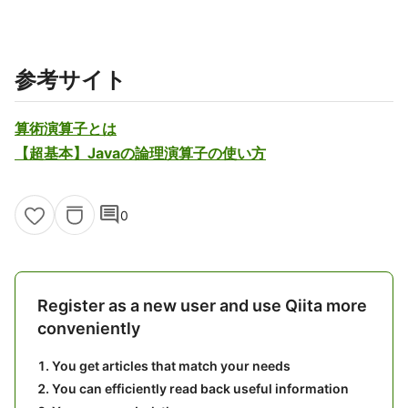
参考サイト
算術演算子とは
【超基本】Javaの論理演算子の使い方
comment
0
Register as a new user and use Qiita more
conveniently
You get articles that match your needs
You can efficiently read back useful information