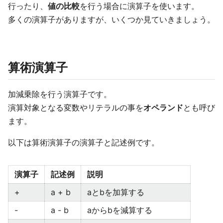
行ったり、
値の比較
を行う場合に演算子を使います。
多くの演算子がありますが、いくつか見ていきましょう。
算術演算子
加減乗除を行う演算子です。
演算対象となる変数やリテラルの事を
オペランド
とも呼び
ます。
以下は算術演算子の演算子と記述例です。
演算子
記述例
説明
+
a + b
aとbを加算する
-
a - b
aからbを減算する