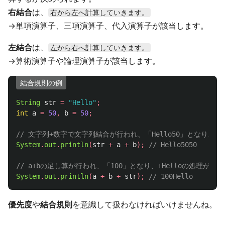
右結合
は、
右から左へ計算していきます。
→単項演算子、三項演算子、代入演算子が該当します。
左結合
は、
左から右へ計算していきます。
→算術演算子や論理演算子が該当します。
結合規則の例
String
str
=
"Hello"
;
int
a
=
50
,
b
=
50
;
// 文字列+数字で文字列結合が行われ、「Hello50」となり、+
System
.
out
.
println
(
str
+
a
+
b
);
// Hello5050
// a+bの足し算が行われ、「100」となり、+Helloの処理が行
System
.
out
.
println
(
a
+
b
+
str
);
// 100Hello
優先度
や
結合規則
を意識して扱わなければいけませんね。