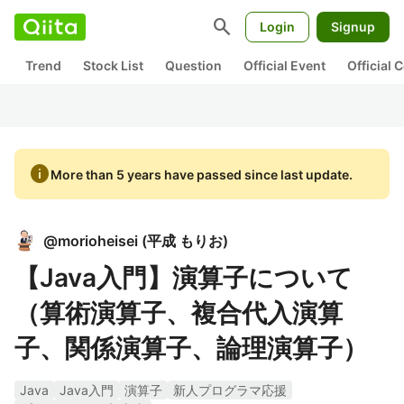
search
Login
Signup
Trend
Stock List
Question
Official Event
Official
info
More than 5 years have passed since last update.
@
morioheisei
(
平成 もりお
)
【Java入門】演算子について
（算術演算子、複合代入演算
子、関係演算子、論理演算子）
Java
Java入門
演算子
新人プログラマ応援