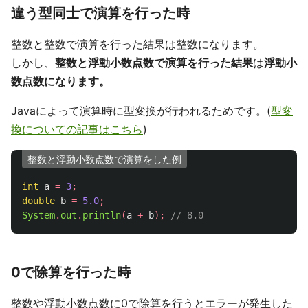
違う型同士で演算を行った時
整数と整数で演算を行った結果は整数になります。
しかし、
整数と浮動小数点数で演算を行った結果
は
浮動小
数点数になります。
Javaによって演算時に型変換が行われるためです。(
型変
換についての記事はこちら
)
整数と浮動小数点数で演算をした例
int
a
=
3
;
double
b
=
5.0
;
System
.
out
.
println
(
a
+
b
);
// 8.0
0で除算を行った時
整数や浮動小数点数に0で除算を行うとエラーが発生した