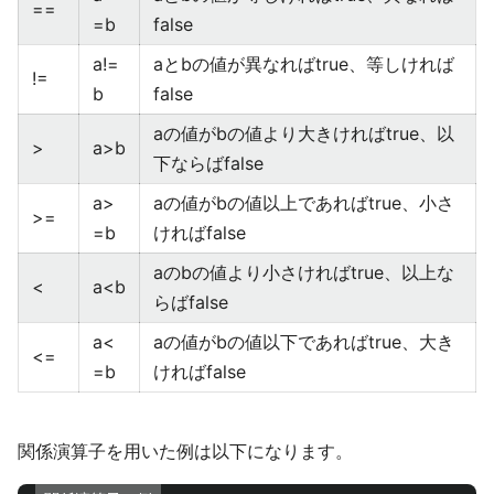
==
=b
false
a!=
aとbの値が異なればtrue、等しければ
!=
b
false
aの値がbの値より大きければtrue、以
>
a>b
下ならばfalse
a>
aの値がbの値以上であればtrue、小さ
>=
=b
ければfalse
aのbの値より小さければtrue、以上な
<
a<b
らばfalse
a<
aの値がbの値以下であればtrue、大き
<=
=b
ければfalse
関係演算子を用いた例は以下になります。