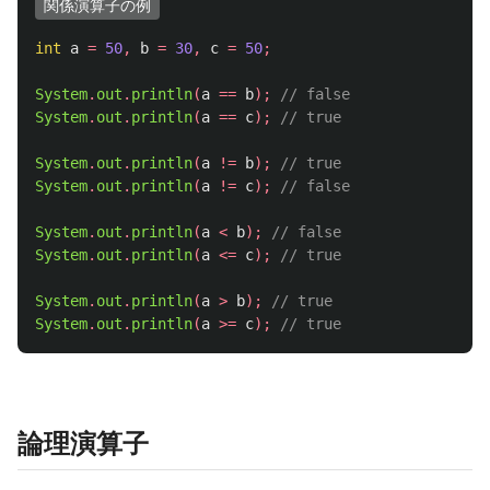
関係演算子の例
int
a
=
50
,
b
=
30
,
c
=
50
;
System
.
out
.
println
(
a
==
b
);
// false
System
.
out
.
println
(
a
==
c
);
// true
System
.
out
.
println
(
a
!=
b
);
// true
System
.
out
.
println
(
a
!=
c
);
// false
System
.
out
.
println
(
a
<
b
);
// false
System
.
out
.
println
(
a
<=
c
);
// true
System
.
out
.
println
(
a
>
b
);
// true
System
.
out
.
println
(
a
>=
c
);
// true
論理演算子