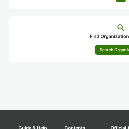
search
Find Organization
Search Organi
Guide & Help
Contents
Official