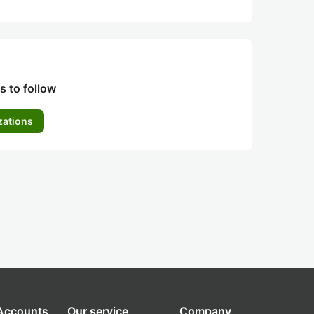
s to follow
zations
 Accounts
Our service
Company