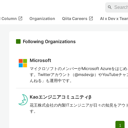
search
open_in_new
open_in_new
al Column
Organization
Qiita Careers
AI x Dev x Tea
Following Organizations
Microsoft
マイクロソフトのメンバーがMicrosoft Azureを
す。Twitterアカウント（@msdevjp）やYouTu
んねる」も運用中です。
Kaoエンジニアコミュニティβ
花王株式会社の内製ITエンジニアが日々の知見をアウ
す。
1