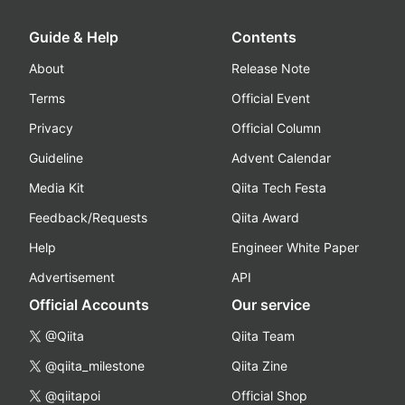
Guide & Help
Contents
About
Release Note
Terms
Official Event
Privacy
Official Column
Guideline
Advent Calendar
Media Kit
Qiita Tech Festa
Feedback/Requests
Qiita Award
Help
Engineer White Paper
Advertisement
API
Official Accounts
Our service
@Qiita
Qiita Team
@qiita_milestone
Qiita Zine
@qiitapoi
Official Shop