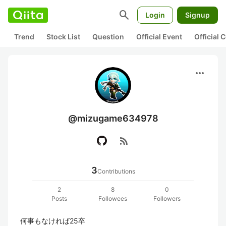
search
Login
Signup
Trend
Stock List
Question
Official Event
Official
more_horiz
@mizugame634978
rss_feed
3
Contributions
2
8
0
Posts
Followees
Followers
何事もなければ25卒