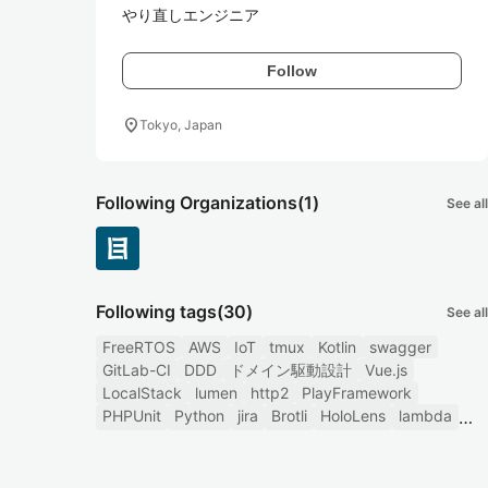
やり直しエンジニア
Follow
location_on
Tokyo, Japan
Following Organizations
(1)
See all
Following tags
(30)
See all
FreeRTOS
AWS
IoT
tmux
Kotlin
swagger
GitLab-CI
DDD
ドメイン駆動設計
Vue.js
LocalStack
lumen
http2
PlayFramework
PHPUnit
Python
jira
Brotli
HoloLens
lambda