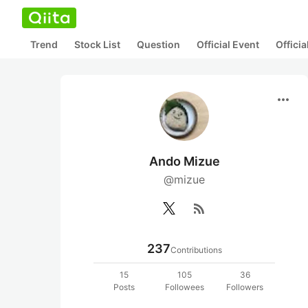
Trend
Stock List
Question
Official Event
Offici
more_horiz
Ando Mizue
@mizue
rss_feed
237
Contributions
15
105
36
Posts
Followees
Followers