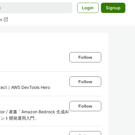
Login
Signup
open_in_new
m
Follow
Follow
itect｜AWS DevTools Hero
Follow
ibutor / 著書「Amazon Bedrock 生成AI
ジェント開発運用入門」