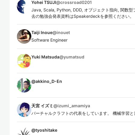
Yohei TSUJI
@
crossroad0201
Java, Scala, Python, DDD, オブジェクト指向, 
去の勉強会発表資料はSpeakerdeckを参照ください。
Taiji Inoue
@
inouet
Software Engineer
Yuki Matsuda
@
yumatsud
@
akkino_D-En
天宮 イズミ
@
izumi_amamiya
バーチャルクラフトの代表をしています。 機械学習と
@
tyoshitake