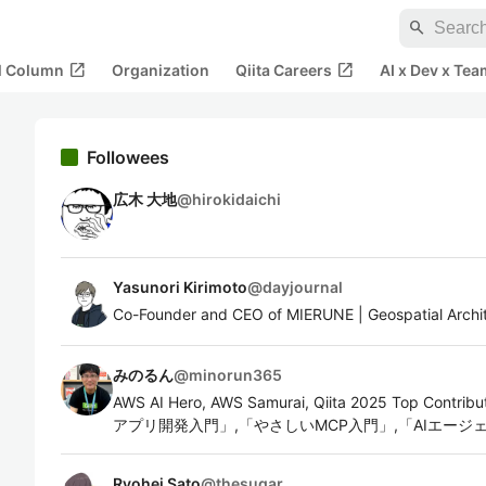
search
open_in_new
open_in_new
al Column
Organization
Qiita Careers
AI x Dev x Tea
Followees
広木 大地
@
hirokidaichi
Yasunori Kirimoto
@
dayjournal
Co-Founder and CEO of MIERUNE | Geospatial Arch
みのるん
@
minorun365
AWS AI Hero, AWS Samurai, Qiita 2025 Top Contr
アプリ開発入門」,「やさしいMCP入門」,「AIエー
Ryohei Sato
@
thesugar