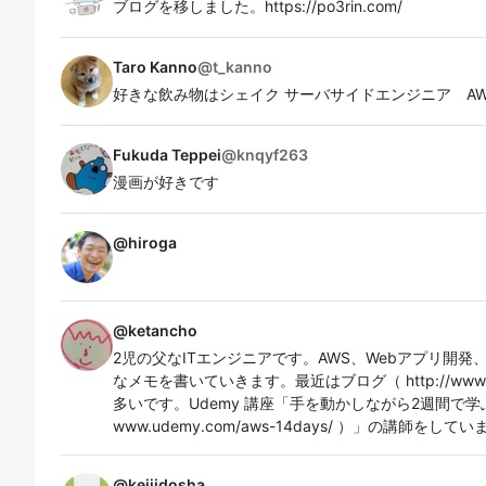
ブログを移しました。https://po3rin.com/
Taro Kanno
@
t_kanno
好きな飲み物はシェイク サーバサイドエンジニア A
Fukuda Teppei
@
knqyf263
漫画が好きです
@
hiroga
@
ketancho
2児の父なITエンジニアです。AWS、Webアプリ開
なメモを書いていきます。最近はブログ（ http://www.k
多いです。Udemy 講座「手を動かしながら2週間で学ぶ A
www.udemy.com/aws-14days/ ）」の講師をして
@
keijidosha