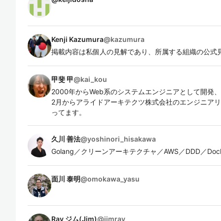
Kenji Kazumura
@
kazumura
掲載内容は私個人の見解であり、所属する組織の公式
甲斐 甲
@
kai_kou
2000年からWeb系のシステムエンジニアとして開発
2月からアライドアーキテクツ株式会社のエンジニア
ってます。
久川 善法
@
yoshinori_hisakawa
Golang／クリーンアーキテクチャ／AWS／DDD／Docke
面川 泰明
@
omokawa_yasu
Ray ジム(Jim)
@
jimray