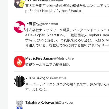
東大工学部卒→国内金融機関の機械学習エンジニア→フリー
peScript / Next.js / Python / Haskell
上田 拓也
@
tenntenn
株式会社ナレッジワーク所属。バックエンドエンジニアと
e Developer Expert (Go)。一般社団法人Gophers 
学時代にGoに出会い、それ以来のめり込む。人類をGo
り組んでいる。複数社でGoに関する技術アドバイザー
MetricFire Japan
@
MetricFire
監視ツールマニアの徒然日記
Yushi Sako
@
oskamathis
サーバーサイドエンジニアの端くれです。気が向いた
す。よしなに。
Takahiro Kobayashi
@
tzkoba