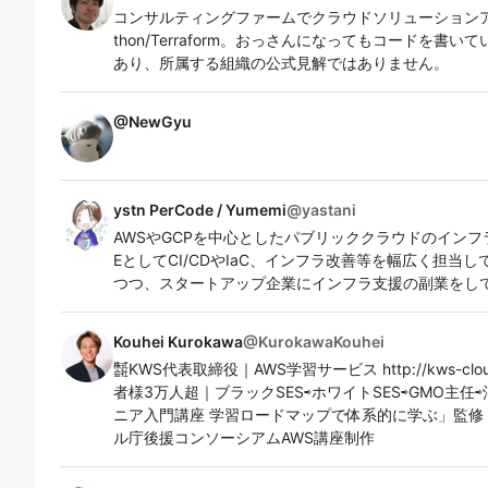
コンサルティングファームでクラウドソリューションア
thon/Terraform。おっさんになってもコードを
あり、所属する組織の公式見解ではありません。
@
NewGyu
ystn PerCode / Yumemi
@
yastani
AWSやGCPを中心としたパブリッククラウドのインフ
EとしてCI/CDやIaC、インフラ改善等を幅広く担当
つつ、スタートアップ企業にインフラ支援の副業をし
Kouhei Kurokawa
@
KurokawaKouhei
㍿KWS代表取締役｜AWS学習サービス http://kws-clou
者様3万人超｜ブラックSES⇨ホワイトSES⇨GMO主任
ニア入門講座 学習ロードマップで体系的に学ぶ」監修｜
ル庁後援コンソーシアムAWS講座制作