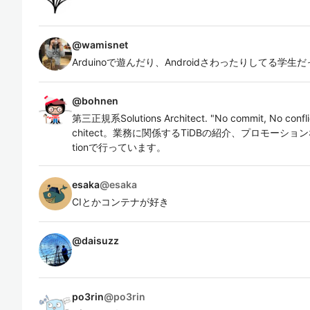
@
wamisnet
Arduinoで遊んだり、Androidさわったりしてる学生
@
bohnen
第三正規系Solutions Architect. "No commit, No conf
chitect。業務に関係するTiDBの紹介、プロモーションな
tionで行っています。
esaka
@
esaka
CIとかコンテナが好き
@
daisuzz
po3rin
@
po3rin