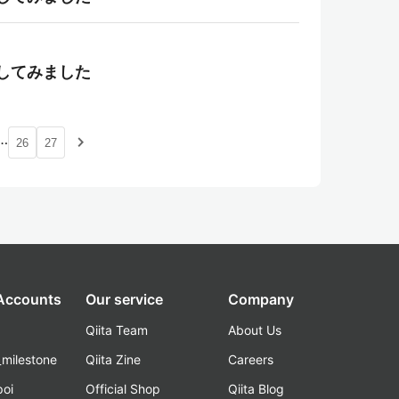
得してみました
…
navigate_next
26
27
 Accounts
Our service
Company
Qiita Team
About Us
_milestone
Qiita Zine
Careers
poi
Official Shop
Qiita Blog