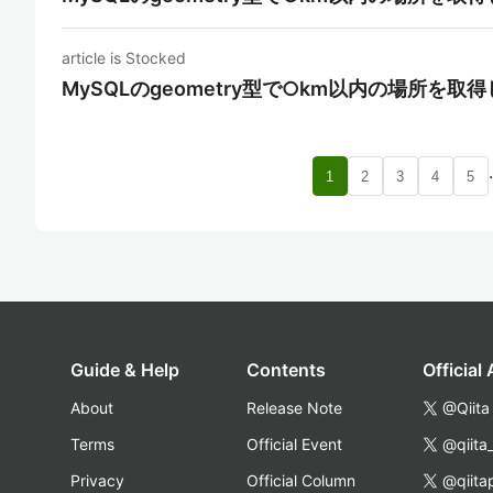
article is Stocked
MySQLのgeometry型で○km以内の場所を取
1
2
3
4
5
Guide & Help
Contents
Official
About
Release Note
@Qiita
Terms
Official Event
@qiita
Privacy
Official Column
@qiita