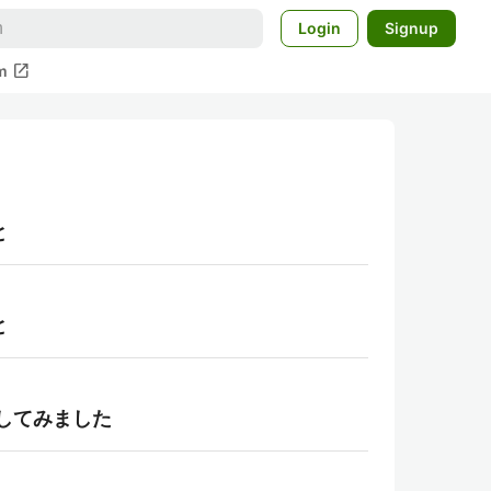
Login
Signup
open_in_new
m
と
と
得してみました