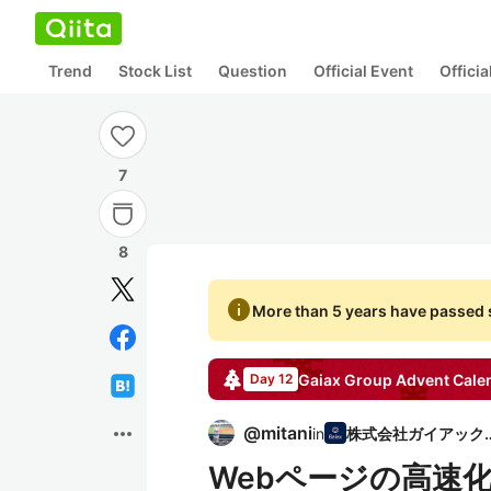
Trend
Stock List
Question
Official Event
Offici
7
8
info
More than 5 years have passed s
Gaiax Group
Advent Cale
Day 12
more_horiz
@
mitani
in
株式会社ガ
Webページの高速