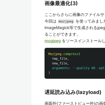
画像最適化(3)
ここからさらに画像のファイルサ
今回は
を使ってみまし
mozjpeg
ImageMagick等で生成され
ることができます。
mogjpeg
をソースインストールし
Mozjpeg
.
compress
(
tmp_file
,
new_file
,
arguments: 
'-quality 80 -opt
)
遅延読み込み(lazyload)
画面外(ファーストビュー外)の