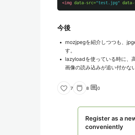
<img
data-src=
"test.jpg"
data-
今後
mozjpegを紹介しつつも、
す。
lazyloadを使っている時
画像の読み込みが追い付かな
comment
8
0
7
Register as a ne
conveniently