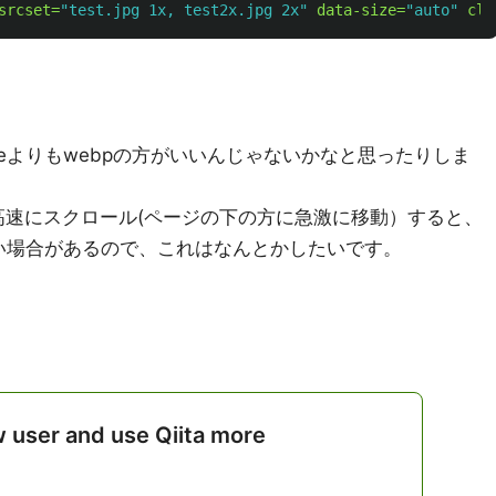
srcset=
"test.jpg 1x, test2x.jpg 2x"
data-size=
"auto"
cla
jpgeよりもwebpの方がいいんじゃないかなと思ったりしま
に、高速にスクロール(ページの下の方に急激に移動）すると、
い場合があるので、これはなんとかしたいです。
w user and use Qiita more