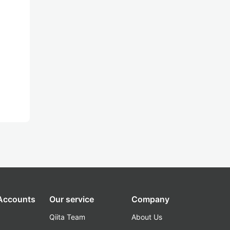
 Accounts
Our service
Company
Qiita Team
About Us