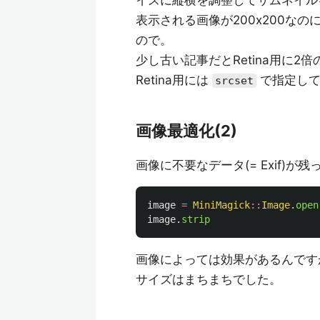
イズに縦横を調整してサムネイル
表示される画像が200x200なの
ので。
少し古い記事だとRetina用に2
Retina用には
で指定し
srcset
画像最適化(2)
画像に不要なデータ(= Exif)
image
=
MiniMagick
::
Image
.
open
image
.
strip
画像によっては効果があるんです
サイズはまちまちでした。