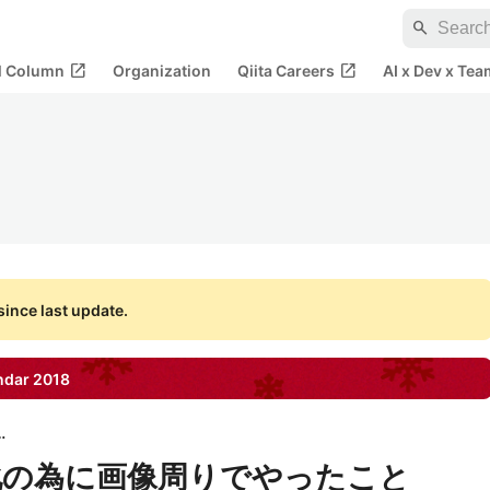
search
open_in_new
open_in_new
al Column
Organization
Qiita Careers
AI x Dev x Tea
ince last update.
ndar
2018
イアックス
化の為に画像周りでやったこと