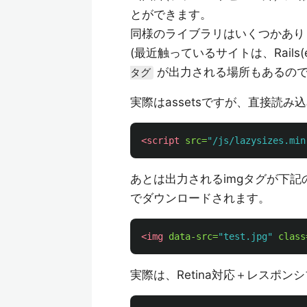
とができます。
同様のライブラリはいくつかあ
(最近触っているサイトは、Rails(e
が出力される場所もあるので、
タグ
実際はassetsですが、直接読
<script 
src=
"/js/lazysizes.min
あとは出力されるimgタグが下
でダウンロードされます。
<img
data-src=
"test.jpg"
class
実際は、Retina対応＋レスポ