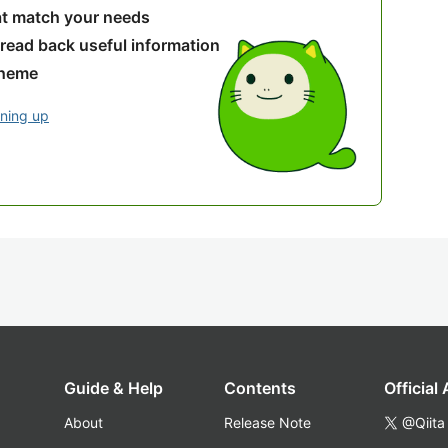
hat match your needs
 read back useful information
theme
gning up
Guide & Help
Contents
Official
About
Release Note
@Qiita