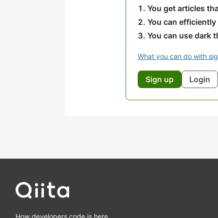
You get articles t
You can efficiently
You can use dark 
What you can do with si
Sign up
Login
How developers code is here.