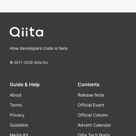
How developers code is here.
© 2011-
2026
Qiita Inc.
Guide & Help
Contents
About
Release Note
Terms
Official Event
Privacy
Official Column
Guideline
Advent Calendar
Media Kit
Qiita Tech Festa