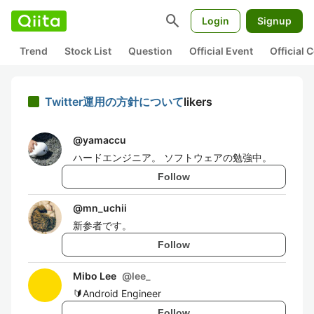
search
Login
Signup
Trend
Stock List
Question
Official Event
Official
Twitter運用の方針について
likers
@
yamaccu
ハードエンジニア。 ソフトウェアの勉強中。
Follow
@
mn_uchii
新参者です。
Follow
Mibo Lee
@
lee_
🔰Android Engineer
Follow