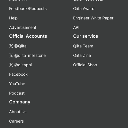
Feedback/Requests
Qiita Award
Help
Engineer White Paper
Advertisement
API
Official Accounts
Our service
@Qiita
Qiita Team
@qiita_milestone
Qiita Zine
@qiitapoi
Official Shop
Facebook
YouTube
Podcast
Company
About Us
Careers