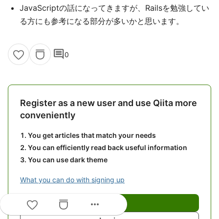
JavaScriptの話になってきますが、Railsを勉強してい
る方にも参考になる部分が多いかと思います。
comment
0
Register as a new user and use Qiita more
conveniently
You get articles that match your needs
You can efficiently read back useful information
You can use dark theme
What you can do with signing up
more_horiz
Sign up