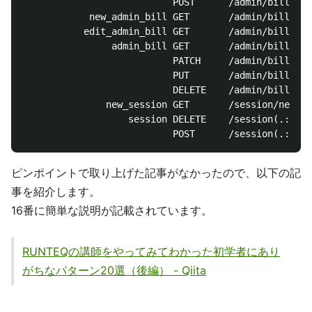
                           POST      /admin/bills(.:
            new_admin_bill GET       /admin/bills/ne
           edit_admin_bill GET       /admin/bills/:i
                admin_bill GET       /admin/bills/:i
                           PATCH     /admin/bills/:i
                           PUT       /admin/bills/:i
                           DELETE    /admin/bills/:i
               new_session GET       /session/new(.:
                   session DELETE    /session(.:form
ピンポイントで取り上げた記事がなかったので、以下の記
事を紹介します。
16番に簡単な説明が記載されています。
RUNTEQの講師をやってみてわかった初学者にあり
がちなパターン20選（後編） - Qiita