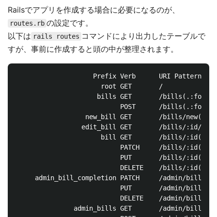
Railsでアプリを作成する場合に必要になるのが、
の設定です。
routes.rb
以下は
コマンドにより出力したテーブルで
rails routes
すが、事前に作成すると頭の中が整理されます。
                    Prefix Verb      URI Pattern    
                      root GET       /              
                     bills GET       /bills(.:format
                           POST      /bills(.:format
                  new_bill GET       /bills/new(.:fo
                 edit_bill GET       /bills/:id/edit
                      bill GET       /bills/:id(.:fo
                           PATCH     /bills/:id(.:fo
                           PUT       /bills/:id(.:fo
                           DELETE    /bills/:id(.:fo
     admin_bill_completion PATCH     /admin/bills/:b
                           PUT       /admin/bills/:b
                           DELETE    /admin/bills/:b
               admin_bills GET       /admin/bills(.: