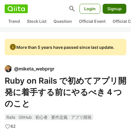
search
Login
Signup
Trend
Stock List
Question
Official Event
Official
info
More than 5 years have passed since last update.
@
miketa_webprgr
Ruby on Rails で初めてアプリ開
発に着手する前にやるべき４つ
のこと
Rails
GitHub
初心者
要件定義
アプリ開発
62