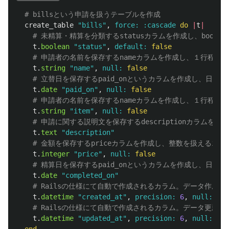
# billsという申請を扱うテーブルを作成
create_table
"bills"
,
force: :cascade
do
|
t
|
# 未精算・精算を分類するstatusカラムを作成し、boole
t
.
boolean
"status"
,
default: 
false
# 申請者の名前を保存するnameカラムを作成し、１行程度の
t
.
string
"name"
,
null: 
false
# 立替日を保存するpaid_onというカラムを作成し、日付
t
.
date
"paid_on"
,
null: 
false
# 申請者の名前を保存するnameカラムを作成し、１行程度の
t
.
string
"item"
,
null: 
false
# 申請に関する説明文を保存するdescriptionカラムを
t
.
text
"description"
# 金額を保存するpriceカラムを作成し、整数を扱えるint
t
.
integer
"price"
,
null: 
false
# 精算日を保存するpaid_onというカラムを作成し、日付
t
.
date
"completed_on"
# Railsの仕様にて自動で作成されるカラム。データ作成
t
.
datetime
"created_at"
,
precision: 
6
,
null: 
fal
# Railsの仕様にて自動で作成されるカラム。データ更新
t
.
datetime
"updated_at"
,
precision: 
6
,
null: 
fal