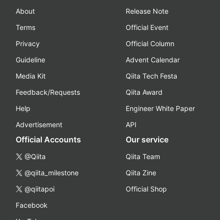
About
Release Note
Terms
Official Event
Privacy
Official Column
Guideline
Advent Calendar
Media Kit
Qiita Tech Festa
Feedback/Requests
Qiita Award
Help
Engineer White Paper
Advertisement
API
Official Accounts
Our service
@Qiita
Qiita Team
@qiita_milestone
Qiita Zine
@qiitapoi
Official Shop
Facebook