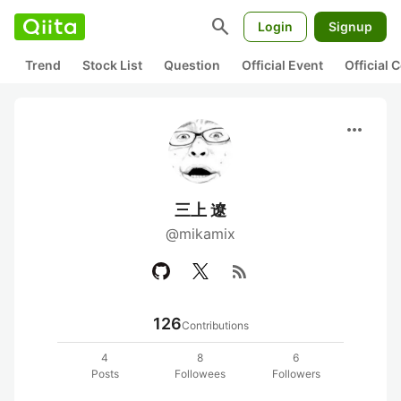
search
Login
Signup
Trend
Stock List
Question
Official Event
Official
more_horiz
三上 遼
@mikamix
rss_feed
126
Contributions
4
8
6
Posts
Followees
Followers