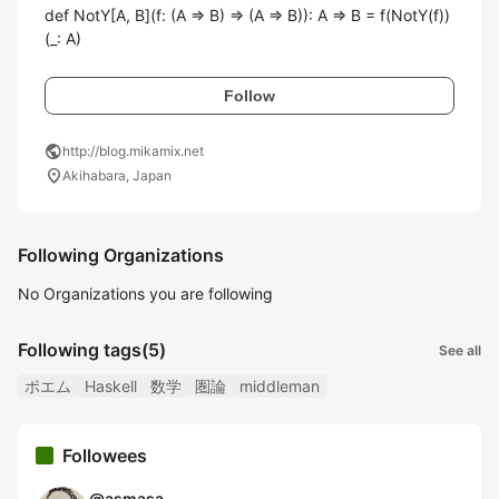
def NotY[A, B](f: (A => B) => (A => B)): A => B = f(NotY(f))
(_: A)
Follow
public
http://blog.mikamix.net
location_on
Akihabara, Japan
Following Organizations
No Organizations you are following
Following tags
(5)
See all
ポエム
Haskell
数学
圏論
middleman
Followees
@
asmasa