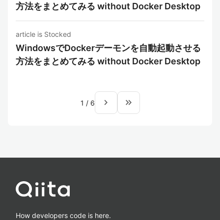
方法をまとめてみる without Docker Desktop
article is Stocked
WindowsでDockerデーモンを自動起動させる
方法をまとめてみる without Docker Desktop
navigate_next
keyboard_double_arrow_right
1
/
6
How developers code is here.