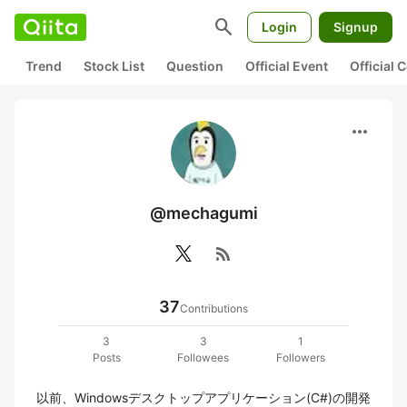
search
Login
Signup
Trend
Stock List
Question
Official Event
Official
more_horiz
@mechagumi
rss_feed
37
Contributions
3
3
1
Posts
Followees
Followers
以前、Windowsデスクトップアプリケーション(C#)の開発