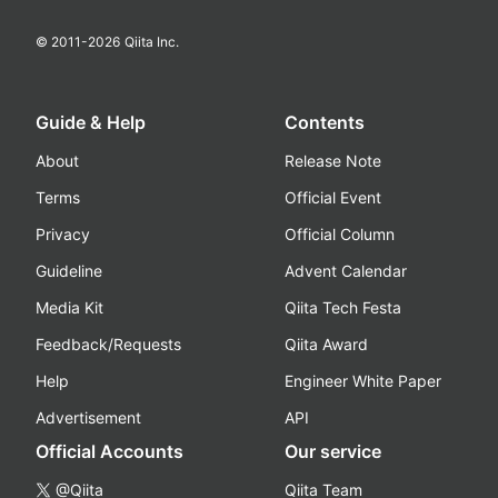
© 2011-
2026
Qiita Inc.
Guide & Help
Contents
About
Release Note
Terms
Official Event
Privacy
Official Column
Guideline
Advent Calendar
Media Kit
Qiita Tech Festa
Feedback/Requests
Qiita Award
Help
Engineer White Paper
Advertisement
API
Official Accounts
Our service
@Qiita
Qiita Team