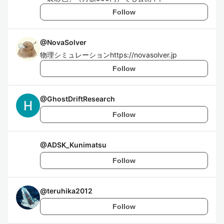
Follow
@
NovaSolver
物理シミュレーションhttps://novasolver.jp
Follow
@
GhostDriftResearch
Follow
@
ADSK_Kunimatsu
Follow
@
teruhika2012
Follow