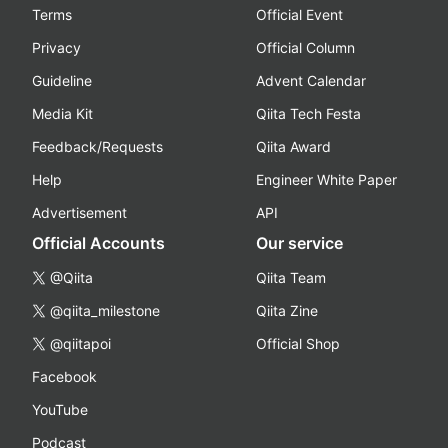
Terms
Official Event
Privacy
Official Column
Guideline
Advent Calendar
Media Kit
Qiita Tech Festa
Feedback/Requests
Qiita Award
Help
Engineer White Paper
Advertisement
API
Official Accounts
Our service
@Qiita
Qiita Team
@qiita_milestone
Qiita Zine
@qiitapoi
Official Shop
Facebook
YouTube
Podcast