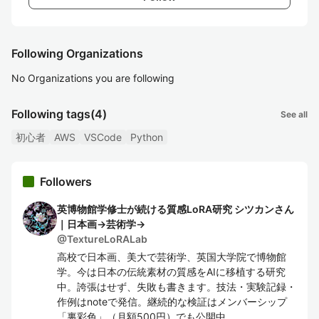
Following Organizations
No Organizations you are following
Following tags
(4)
See all
初心者
AWS
VSCode
Python
Followers
英博物館学修士が続ける質感LoRA研究 シツカンさん
｜日本画→芸術学→
@
TextureLoRALab
高校で日本画、美大で芸術学、英国大学院で博物館
学。今は日本の伝統素材の質感をAIに移植する研究
中。誇張はせず、失敗も書きます。技法・実験記録・
作例はnoteで発信。継続的な検証はメンバーシップ
「裏彩色」（月額500円）でも公開中。